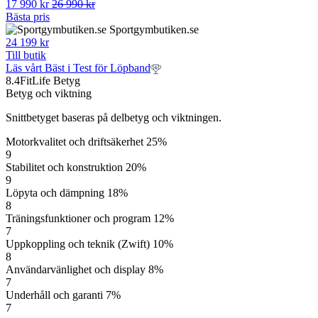
17 990 kr
26 990 kr
Bästa pris
Sportgymbutiken.se
24 199 kr
Till butik
Läs vårt Bäst i Test för Löpband
8.4
FitLife Betyg
Betyg och viktning
Snittbetyget baseras på delbetyg och viktningen.
Motorkvalitet och driftsäkerhet 25%
9
Stabilitet och konstruktion 20%
9
Löpyta och dämpning 18%
8
Träningsfunktioner och program 12%
7
Uppkoppling och teknik (Zwift) 10%
8
Användarvänlighet och display 8%
7
Underhåll och garanti 7%
7