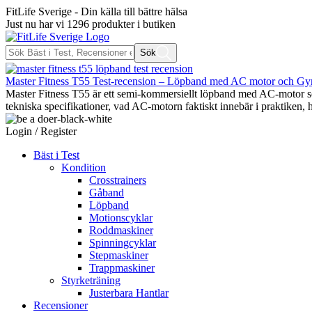
FitLife Sverige - Din källa till bättre hälsa
Just nu har vi
1296
produkter i butiken
Sök
Master Fitness T55 Test-recension – Löpband med AC motor och G
Master Fitness T55 är ett semi-kommersiellt löpband med AC-motor so
tekniska specifikationer, vad AC-motorn faktiskt innebär i praktiken
Login / Register
Bäst i Test
Kondition
Crosstrainers
Gåband
Löpband
Motionscyklar
Roddmaskiner
Spinningcyklar
Stepmaskiner
Trappmaskiner
Styrketräning
Justerbara Hantlar
Recensioner