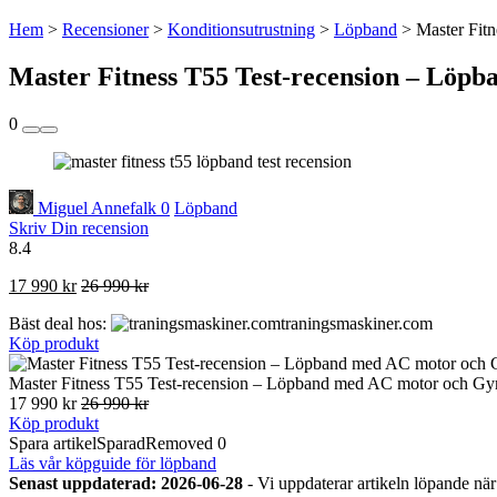
Hem
>
Recensioner
>
Konditionsutrustning
>
Löpband
>
Master Fit
Master Fitness T55 Test-recension – Lö
0
Miguel Annefalk
0
Löpband
Skriv Din recension
8.4
17 990 kr
26 990 kr
Bäst deal hos:
traningsmaskiner.com
Köp produkt
Master Fitness T55 Test-recension – Löpband med AC motor och G
17 990 kr
26 990 kr
Köp produkt
Spara artikel
Sparad
Removed
0
Läs vår köpguide för löpband
Senast uppdaterad: 2026-06-28
- Vi uppdaterar artikeln löpande när