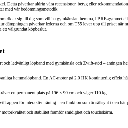
rtikel. Detta påverkar aldrig våra recensioner, betyg eller rekommendat
betar med vår bedömningsmetodik.
m riktar sig till dig som vill ha gymkänslan hemma, i BRF-gymmet elle
 hur dämpningen påverkar lederna och om T55 lever upp till priset när 
a ett välgrundat köpbeslut.
et
llbart och ledvänligt löpband med gymkänsla och Zwift-stöd – antingen 
 vanliga hemmalöpband. En AC-motor på 2.0 HK kontinuerlig effekt håll
 kräver en permanent plats på 196 × 90 cm och väger 110 kg.
-appen för interaktiv träning – en funktion som är sällsynt i den här 
ar motorkvalitet och stabilitet framför smidighet och touchskärm.