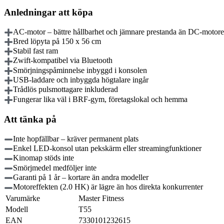
Anledningar att köpa
AC-motor – bättre hållbarhet och jämnare prestanda än DC-motore
Bred löpyta på 150 x 56 cm
Stabil fast ram
Zwift-kompatibel via Bluetooth
Smörjningspåminnelse inbyggd i konsolen
USB-laddare och inbyggda högtalare ingår
Trådlös pulsmottagare inkluderad
Fungerar lika väl i BRF-gym, företagslokal och hemma
Att tänka på
Inte hopfällbar – kräver permanent plats
Enkel LED-konsol utan pekskärm eller streamingfunktioner
Kinomap stöds inte
Smörjmedel medföljer inte
Garanti på 1 år – kortare än andra modeller
Motoreffekten (2.0 HK) är lägre än hos direkta konkurrenter
Varumärke
Master Fitness
Modell
T55
EAN
7330101232615