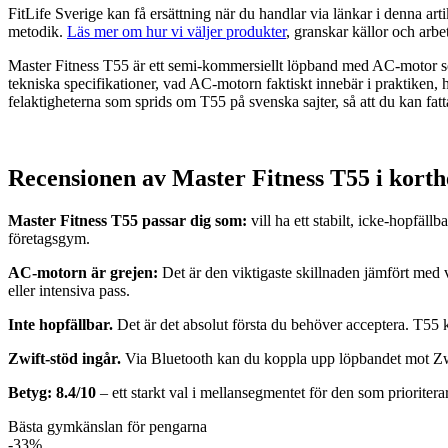
FitLife Sverige kan få ersättning när du handlar via länkar i denna a
metodik.
Läs mer om hur vi väljer produkter
, granskar källor och ar
Master Fitness T55 är ett semi-kommersiellt löpband med AC-motor so
tekniska specifikationer, vad AC-motorn faktiskt innebär i praktiken,
felaktigheterna som sprids om T55 på svenska sajter, så att du kan fatt
Recensionen av Master Fitness T55 i korth
Master Fitness T55 passar dig som:
vill ha ett stabilt, icke-hopfä
företagsgym.
AC-motorn är grejen:
Det är den viktigaste skillnaden jämfört med
eller intensiva pass.
Inte hopfällbar.
Det är det absolut första du behöver acceptera. T55
Zwift-stöd ingår.
Via Bluetooth kan du koppla upp löpbandet mot Zwift
Betyg: 8.4/10
– ett starkt val i mellansegmentet för den som prioriter
Bästa gymkänslan för pengarna
-33%