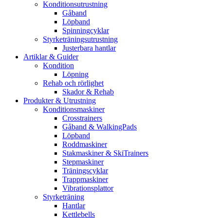
Konditionsutrustning
Gåband
Löpband
Spinningcyklar
Styrketräningsutrustning
Justerbara hantlar
Artiklar & Guider
Kondition
Löpning
Rehab och rörlighet
Skador & Rehab
Produkter & Utrustning
Konditionsmaskiner
Crosstrainers
Gåband & WalkingPads
Löpband
Roddmaskiner
Stakmaskiner & SkiTrainers
Stepmaskiner
Träningscyklar
Trappmaskiner
Vibrationsplattor
Styrketräning
Hantlar
Kettlebells