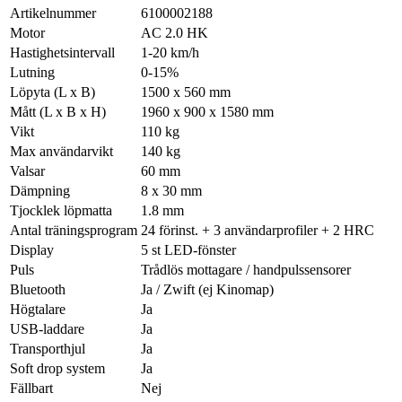
Artikelnummer
6100002188
Motor
AC 2.0 HK
Hastighetsintervall
1-20 km/h
Lutning
0-15%
Löpyta (L x B)
1500 x 560 mm
Mått (L x B x H)
1960 x 900 x 1580 mm
Vikt
110 kg
Max användarvikt
140 kg
Valsar
60 mm
Dämpning
8 x 30 mm
Tjocklek löpmatta
1.8 mm
Antal träningsprogram
24 förinst. + 3 användarprofiler + 2 HRC
Display
5 st LED-fönster
Puls
Trådlös mottagare / handpulssensorer
Bluetooth
Ja / Zwift (ej Kinomap)
Högtalare
Ja
USB-laddare
Ja
Transporthjul
Ja
Soft drop system
Ja
Fällbart
Nej