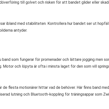
erföring till golvet och risken för att bandet glider eller skad
 ibland med stabiliteten. Kontrollera hur bandet ser ut hopfäl
bilderna antyder.
du band som fungerar för promenader och lättare jogging men s
g. Motor och löpyta är ofta i minsta laget för den som vill spring
r de flesta motionärer hittar vad de behöver. Här finns band me
oriserad lutning och Bluetooth-koppling för träningsappar som Zw