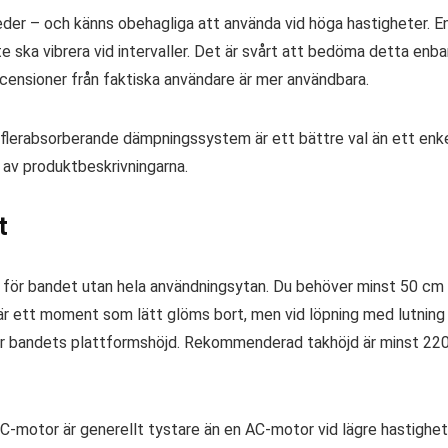
der – och känns obehagliga att använda vid höga hastigheter. E
e ska vibrera vid intervaller. Det är svårt att bedöma detta enba
ecensioner från faktiska användare är mer användbara.
 flerabsorberande dämpningssystem är ett bättre val än ett enk
t av produktbeskrivningarna.
t
n för bandet utan hela användningsytan. Du behöver minst 50 cm
är ett moment som lätt glöms bort, men vid löpning med lutning
ver bandets plattformshöjd. Rekommenderad takhöjd är minst 22
 DC-motor är generellt tystare än en AC-motor vid lägre hastighet