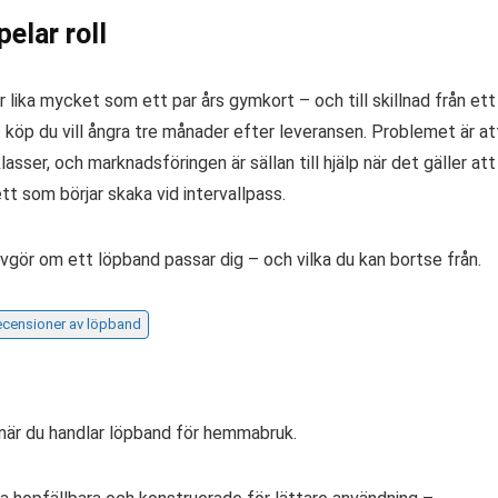
elar roll
 lika mycket som ett par års gymkort – och till skillnad från ett
t köp du vill ångra tre månader efter leveransen. Problemet är at
klasser, och marknadsföringen är sällan till hjälp när det gäller att
ett som börjar skaka vid intervallpass.
avgör om ett löpband passar dig – och vilka du kan bortse från.
recensioner av löpband
ll när du handlar löpband för hemmabruk.