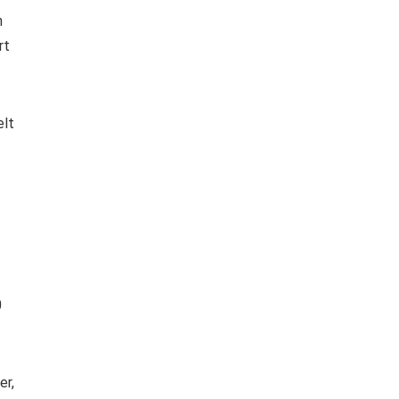
n
rt
elt
0
er,