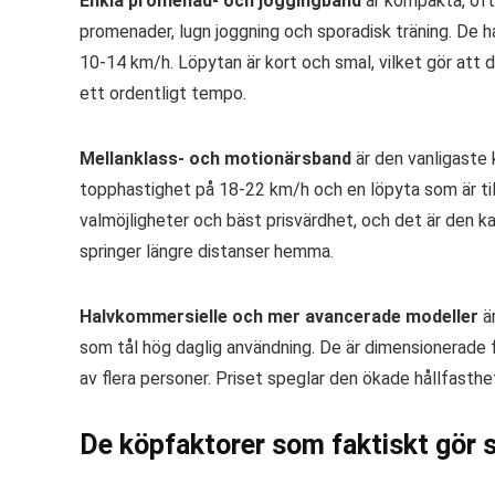
Enkla promenad- och joggingband
är kompakta, oft
promenader, lugn joggning och sporadisk träning. De ha
10-14 km/h. Löpytan är kort och smal, vilket gör att 
ett ordentligt tempo.
Mellanklass- och motionärsband
är den vanligaste 
topphastighet på 18-22 km/h och en löpyta som är tillr
valmöjligheter och bäst prisvärdhet, och det är den k
springer längre distanser hemma.
Halvkommersielle och mer avancerade modeller
är
som tål hög daglig användning. De är dimensionerade 
av flera personer. Priset speglar den ökade hållfasthe
De köpfaktorer som faktiskt gör s