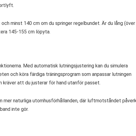
rtlyft.
 och minst 140 cm om du springer regelbundet. Är du lång (över
ritera 145-155 cm löpyta.
nktionerna. Med automatisk lutningsjustering kan du simulera
gheten och köra färdiga träningsprogram som anpassar lutningen
 kräver att du justerar för hand utanför passet.
tom mer naturliga utomhusförhållanden, där luftmotståndet påver
band inte gör.