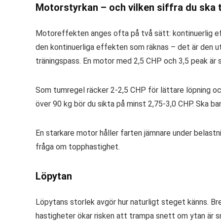
Motorstyrkan – och vilken siffra du ska t
Motoreffekten anges ofta på två sätt: kontinuerlig e
den kontinuerliga effekten som räknas – det är den uth
träningspass. En motor med 2,5 CHP och 3,5 peak är 
Som tumregel räcker 2-2,5 CHP för lättare löpning och
över 90 kg bör du sikta på minst 2,75-3,0 CHP. Ska ba
En starkare motor håller farten jämnare under belastnin
fråga om topphastighet.
Löpytan
Löpytans storlek avgör hur naturligt steget känns. Bre
hastigheter ökar risken att trampa snett om ytan är s