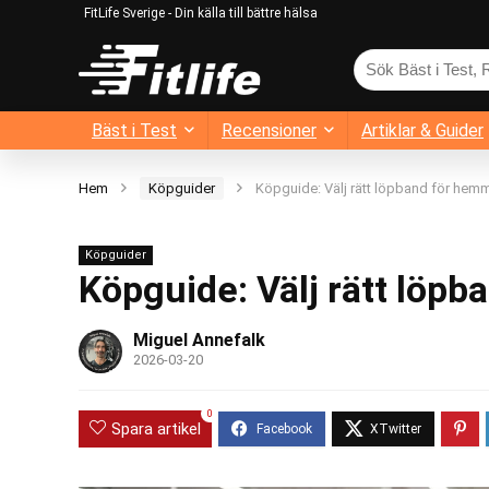
FitLife Sverige - Din källa till bättre hälsa
Bäst i Test
Recensioner
Artiklar & Guider
Hem
Köpguider
Köpguide: Välj rätt löpband för hem
Köpguider
Köpguide: Välj rätt löp
Miguel Annefalk
2026-03-20
0
Spara artikel