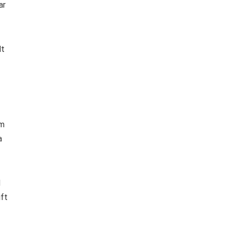
ar
lt
om
a
d
ift