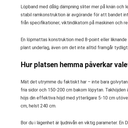
Löpband med dålig dämpning sliter mer på knän och le
stabil ramkonstruktion är avgörande för att bandet int
från specifikationer; viktindikatorn på maskinen och r
En löpmattas konstruktion med 8-point eller liknande
plant underlag, även om det inte alltid framgår tydlig
Hur platsen hemma påverkar vale
Mät det utrymme du faktiskt har – inte bara golvyta
fria sidor och 150-200 cm bakom löpytan. Takhöjden 
höjs din effektiva höjd med ytterligare 5-10 cm utö
cm, helst 240 cm.
Bor du i lägenhet är ljudnivån en viktig parameter. En