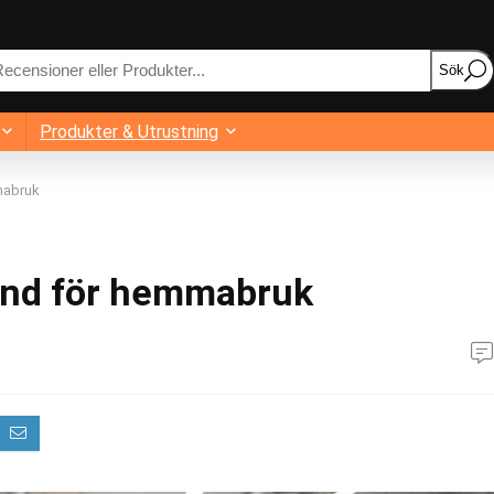
Sök
Produkter & Utrustning
mabruk
band för hemmabruk