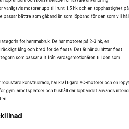
a hopfällbara och konstruerade för lättare användning –
r vanligtvis motorer upp till runt 1,5 hk och en topphastighet på
de passar bättre som gåband än som löpband för den som vill hål
kategorin för hemmabruk. De har motorer på 2-3 hk, en
äckligt lång och bred för de flesta. Det är här du hittar flest
ategorin som passar alltifrån vardagsmotionären till den som
 robustare konstruerade, har kraftigare AC-motorer och en löpy
för gym, arbetsplatser och hushåll där löpbandet används intens
ten.
killnad