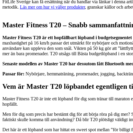
FitLife Sverige kan få ersättning när du handlar via länkar i denna a
metodik.
Läs mer om hur vi väljer produkter
, granskar källor och ar
Master Fitness T20 – Snabb sammanfattni
Master Fitness T20 är ett hopfällbart löpband i budgetsegment
maxhastighet på 16 km/h passar det utmärkt för nybörjare och motionä
användare kan uppleva den som snål. Vikten på 50 kg gör att ”lättflyt
mer än bara promenader. T20 utsågs till Bästa budgetlöpband i en stor 
Senaste modellen av Master T20 har dessutom fått Bluetooth me
Passar för:
Nybörjare, hemmaträning, promenader, jogging, backträ
Vem är Master T20 löpbandet egentligen ti
Master Fitness T20 är inte ett löpband för dig som tränar till maraton e
hopfällt.
Men för dig som precis har bestämt dig för att börja röra på dig mer?
faktiskt skulle komma till användning? Då blir T20 plötsligt väldigt in
Det här är ett löpband som har hittat en sweet spot mellan ”för billigt 