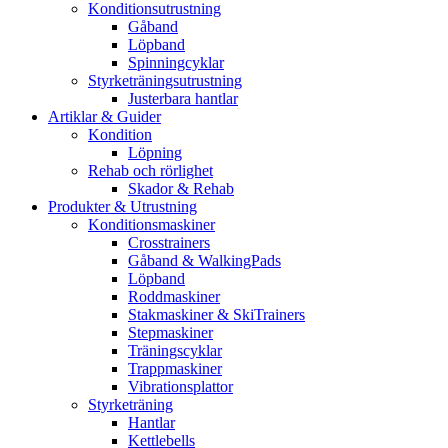
Konditionsutrustning
Gåband
Löpband
Spinningcyklar
Styrketräningsutrustning
Justerbara hantlar
Artiklar & Guider
Kondition
Löpning
Rehab och rörlighet
Skador & Rehab
Produkter & Utrustning
Konditionsmaskiner
Crosstrainers
Gåband & WalkingPads
Löpband
Roddmaskiner
Stakmaskiner & SkiTrainers
Stepmaskiner
Träningscyklar
Trappmaskiner
Vibrationsplattor
Styrketräning
Hantlar
Kettlebells