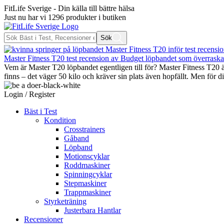
FitLife Sverige - Din källa till bättre hälsa
Just nu har vi
1296
produkter i butiken
Sök
Master Fitness T20 test recension av Budget löpbandet som överraska
Vem är Master T20 löpbandet egentligen till för? Master Fitness T20 är 
finns – det väger 50 kilo och kräver sin plats även hopfällt. Men för 
Login / Register
Bäst i Test
Kondition
Crosstrainers
Gåband
Löpband
Motionscyklar
Roddmaskiner
Spinningcyklar
Stepmaskiner
Trappmaskiner
Styrketräning
Justerbara Hantlar
Recensioner