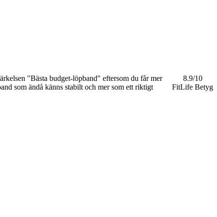
märkelsen "Bästa budget-löpband" eftersom du får mer
8.9
/10
pband som ändå känns stabilt och mer som ett riktigt
FitLife Betyg