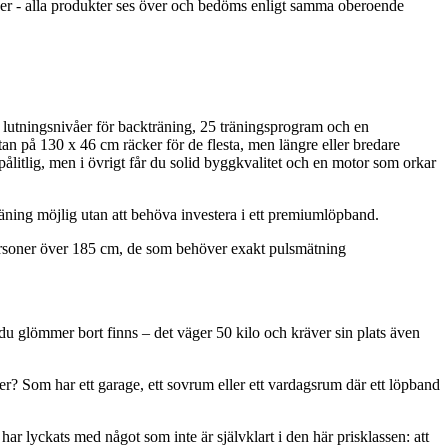
ioner - alla produkter ses över och bedöms enligt samma oberoende
lutningsnivåer för backträning, 25 träningsprogram och en
n på 130 x 46 cm räcker för de flesta, men längre eller bredare
litlig, men i övrigt får du solid byggkvalitet och en motor som orkar
äning möjlig utan att behöva investera i ett premiumlöpband.
ersoner över 185 cm, de som behöver exakt pulsmätning
om du glömmer bort finns – det väger 50 kilo och kräver sin plats även
r? Som har ett garage, ett sovrum eller ett vardagsrum där ett löpband
har lyckats med något som inte är självklart i den här prisklassen: att