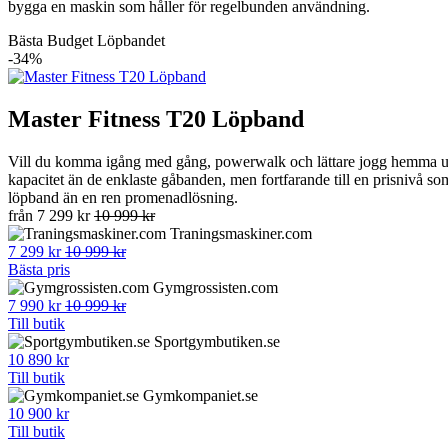
bygga en maskin som håller för regelbunden användning.
Bästa Budget Löpbandet
-34%
Master Fitness T20 Löpband
Vill du komma igång med gång, powerwalk och lättare jogg hemma utan
kapacitet än de enklaste gåbanden, men fortfarande till en prisnivå som
löpband än en ren promenadlösning.
från
7 299 kr
10 999 kr
Traningsmaskiner.com
7 299 kr
10 999 kr
Bästa pris
Gymgrossisten.com
7 990 kr
10 999 kr
Till butik
Sportgymbutiken.se
10 890 kr
Till butik
Gymkompaniet.se
10 900 kr
Till butik