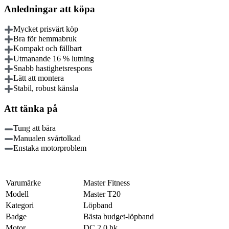
Anledningar att köpa
Mycket prisvärt köp
Bra för hemmabruk
Kompakt och fällbart
Utmanande 16 % lutning
Snabb hastighetsrespons
Lätt att montera
Stabil, robust känsla
Att tänka på
Tung att bära
Manualen svårtolkad
Enstaka motorproblem
Varumärke
Master Fitness
Modell
Master T20
Kategori
Löpband
Badge
Bästa budget-löpband
Motor
DC 2.0 hk