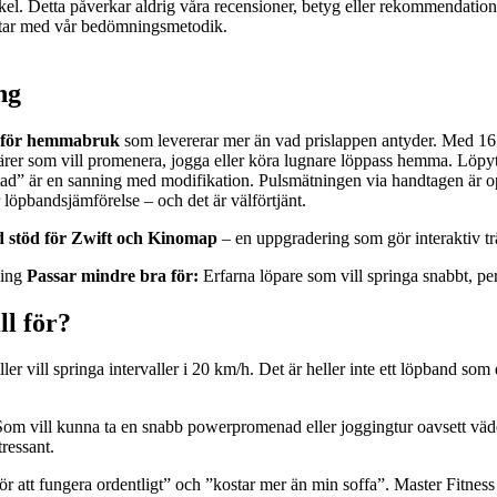
rtikel. Detta påverkar aldrig våra recensioner, betyg eller rekommendat
betar med vår bedömningsmetodik.
ng
et för hemmabruk
som levererar mer än vad prislappen antyder. Med 16 
rer som vill promenera, jogga eller köra lugnare löppass hemma. Löpyta
tad” är en sanning med modifikation. Pulsmätningen via handtagen är opå
löpbandsjämförelse – och det är välförtjänt.
d stöd för Zwift och Kinomap
– en uppgradering som gör interaktiv tr
ning
Passar mindre bra för:
Erfarna löpare som vill springa snabbt, p
ll för?
ller vill springa intervaller i 20 km/h. Det är heller inte ett löpband s
 Som vill kunna ta en snabb powerpromenad eller joggingtur oavsett väde
tressant.
för att fungera ordentligt” och ”kostar mer än min soffa”. Master Fitness 