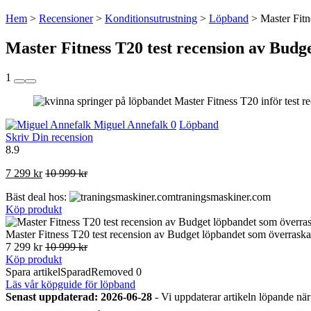
Hem
>
Recensioner
>
Konditionsutrustning
>
Löpband
>
Master Fitn
Master Fitness T20 test recension av Budg
1
Miguel Annefalk
0
Löpband
Skriv Din recension
8.9
7 299 kr
10 999 kr
Bäst deal hos:
traningsmaskiner.com
Köp produkt
Master Fitness T20 test recension av Budget löpbandet som överraska
7 299 kr
10 999 kr
Köp produkt
Spara artikel
Sparad
Removed
0
Läs vår köpguide för löpband
Senast uppdaterad: 2026-06-28
- Vi uppdaterar artikeln löpande när