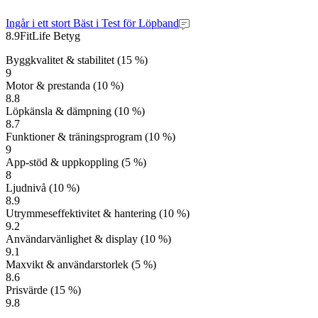
Ingår i ett stort Bäst i Test för Löpband
8.9
FitLife Betyg
Byggkvalitet & stabilitet (15 %)
9
Motor & prestanda (10 %)
8.8
Löpkänsla & dämpning (10 %)
8.7
Funktioner & träningsprogram (10 %)
9
App-stöd & uppkoppling (5 %)
8
Ljudnivå (10 %)
8.9
Utrymmeseffektivitet & hantering (10 %)
9.2
Användarvänlighet & display (10 %)
9.1
Maxvikt & användarstorlek (5 %)
8.6
Prisvärde (15 %)
9.8