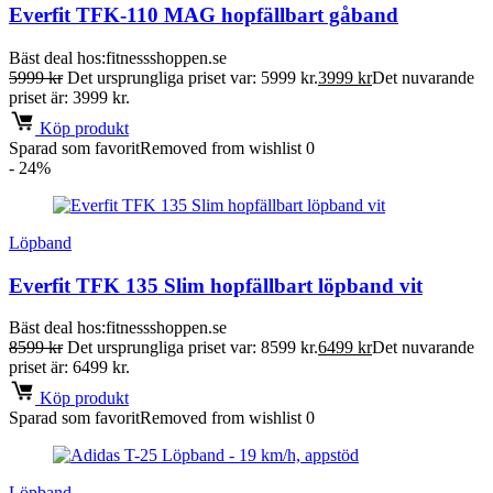
Everfit TFK-110 MAG hopfällbart gåband
Bäst deal hos:
fitnessshoppen.se
5999
kr
Det ursprungliga priset var: 5999 kr.
3999
kr
Det nuvarande
priset är: 3999 kr.
Köp produkt
Sparad som favorit
Removed from wishlist
0
- 24%
Löpband
Everfit TFK 135 Slim hopfällbart löpband vit
Bäst deal hos:
fitnessshoppen.se
8599
kr
Det ursprungliga priset var: 8599 kr.
6499
kr
Det nuvarande
priset är: 6499 kr.
Köp produkt
Sparad som favorit
Removed from wishlist
0
Löpband