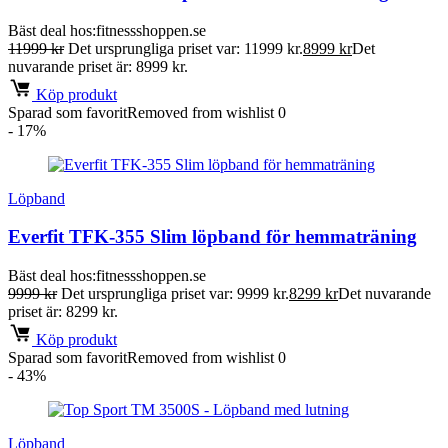
Bäst deal hos:
fitnessshoppen.se
11999
kr
Det ursprungliga priset var: 11999 kr.
8999
kr
Det
nuvarande priset är: 8999 kr.
Köp produkt
Sparad som favorit
Removed from wishlist
0
- 17%
Löpband
Everfit TFK-355 Slim löpband för hemmaträning
Bäst deal hos:
fitnessshoppen.se
9999
kr
Det ursprungliga priset var: 9999 kr.
8299
kr
Det nuvarande
priset är: 8299 kr.
Köp produkt
Sparad som favorit
Removed from wishlist
0
- 43%
Löpband