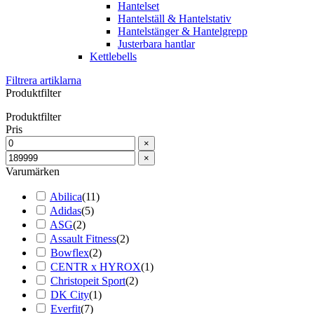
Hantelset
Hantelställ & Hantelstativ
Hantelstänger & Hantelgrepp
Justerbara hantlar
Kettlebells
Filtrera artiklarna
Produktfilter
Produktfilter
Pris
×
×
Varumärken
Abilica
(
11
)
Adidas
(
5
)
ASG
(
2
)
Assault Fitness
(
2
)
Bowflex
(
2
)
CENTR x HYROX
(
1
)
Christopeit Sport
(
2
)
DK City
(
1
)
Everfit
(
7
)