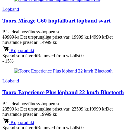
Löpband
Toorx Mirage C60 hopfällbart löpband svart
Bäst deal hos:
fitnessshoppen.se
19999
kr
Det ursprungliga priset var: 19999 kr.
14999
kr
Det
nuvarande priset är: 14999 kr.
Köp produkt
Sparad som favorit
Removed from wishlist
0
- 15%
Löpband
Toorx Experience Plus löpband 22 km/h Bluetooth
Bäst deal hos:
fitnessshoppen.se
23599
kr
Det ursprungliga priset var: 23599 kr.
19999
kr
Det
nuvarande priset är: 19999 kr.
Köp produkt
Sparad som favorit
Removed from wishlist
0