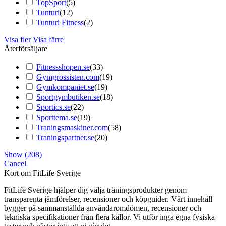
TopSport
(
5
)
Tunturi
(
12
)
Tunturi Fitness
(
2
)
Visa fler
Visa färre
Återförsäljare
Fitnessshopen.se
(
33
)
Gymgrossisten.com
(
19
)
Gymkompaniet.se
(
19
)
Sportgymbutiken.se
(
18
)
Sportics.se
(
22
)
Sporttema.se
(
19
)
Traningsmaskiner.com
(
58
)
Traningspartner.se
(
20
)
Show
(
208
)
Cancel
Kort om FitLife Sverige
FitLife Sverige hjälper dig välja träningsprodukter genom
transparenta jämförelser, recensioner och köpguider. Vårt innehåll
bygger på sammanställda användaromdömen, recensioner och
tekniska specifikationer från flera källor. Vi utför inga egna fysiska