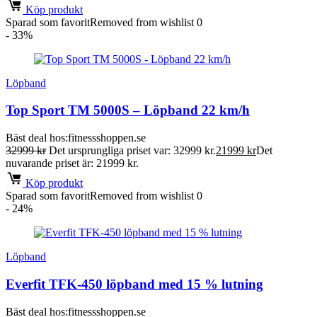
Köp produkt
Sparad som favorit
Removed from wishlist
0
- 33%
Löpband
Top Sport TM 5000S – Löpband 22 km/h
Bäst deal hos:
fitnessshoppen.se
32999
kr
Det ursprungliga priset var: 32999 kr.
21999
kr
Det
nuvarande priset är: 21999 kr.
Köp produkt
Sparad som favorit
Removed from wishlist
0
- 24%
Löpband
Everfit TFK-450 löpband med 15 % lutning
Bäst deal hos:
fitnessshoppen.se