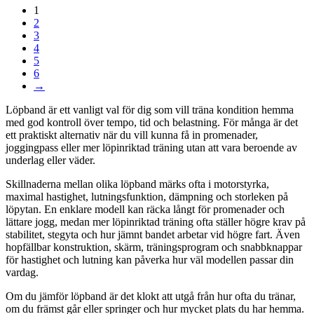
1
2
3
4
5
6
→
Löpband är ett vanligt val för dig som vill träna kondition hemma
med god kontroll över tempo, tid och belastning. För många är det
ett praktiskt alternativ när du vill kunna få in promenader,
joggingpass eller mer löpinriktad träning utan att vara beroende av
underlag eller väder.
Skillnaderna mellan olika löpband märks ofta i motorstyrka,
maximal hastighet, lutningsfunktion, dämpning och storleken på
löpytan. En enklare modell kan räcka långt för promenader och
lättare jogg, medan mer löpinriktad träning ofta ställer högre krav på
stabilitet, stegyta och hur jämnt bandet arbetar vid högre fart. Även
hopfällbar konstruktion, skärm, träningsprogram och snabbknappar
för hastighet och lutning kan påverka hur väl modellen passar din
vardag.
Om du jämför löpband är det klokt att utgå från hur ofta du tränar,
om du främst går eller springer och hur mycket plats du har hemma.