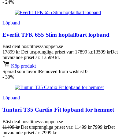
- 24%
Löpband
Everfit TFK 655 Slim hopfällbart löpband
Bäst deal hos:
fitnessshoppen.se
17899
kr
Det ursprungliga priset var: 17899 kr.
13599
kr
Det
nuvarande priset är: 13599 kr.
Köp produkt
Sparad som favorit
Removed from wishlist
0
- 30%
Löpband
Tunturi T35 Cardio Fit löpband för hemmet
Bäst deal hos:
fitnessshoppen.se
11499
kr
Det ursprungliga priset var: 11499 kr.
7999
kr
Det
nuvarande priset är: 7999 kr.