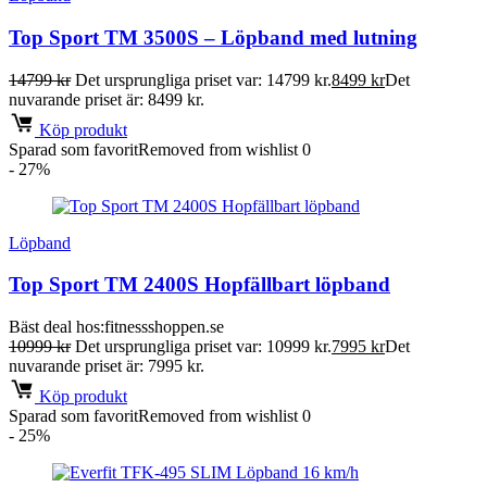
Top Sport TM 3500S – Löpband med lutning
14799
kr
Det ursprungliga priset var: 14799 kr.
8499
kr
Det
nuvarande priset är: 8499 kr.
Köp produkt
Sparad som favorit
Removed from wishlist
0
- 27%
Löpband
Top Sport TM 2400S Hopfällbart löpband
Bäst deal hos:
fitnessshoppen.se
10999
kr
Det ursprungliga priset var: 10999 kr.
7995
kr
Det
nuvarande priset är: 7995 kr.
Köp produkt
Sparad som favorit
Removed from wishlist
0
- 25%