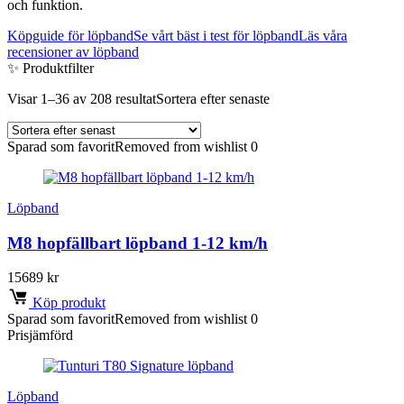
och funktion.
Köpguide för löpband
Se vårt bäst i test för löpband
Läs våra
recensioner av löpband
✨ Produktfilter
Visar 1–36 av 208 resultat
Sortera efter senaste
Sparad som favorit
Removed from wishlist
0
Löpband
M8 hopfällbart löpband 1-12 km/h
15689
kr
Köp produkt
Sparad som favorit
Removed from wishlist
0
Prisjämförd
Löpband