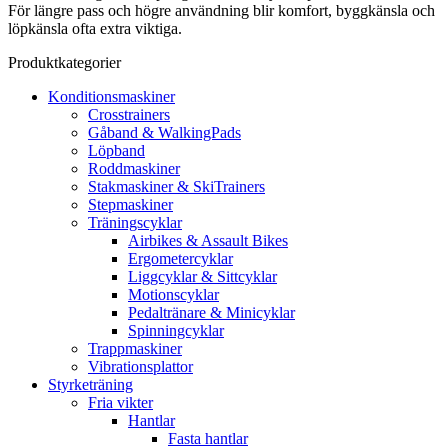
För längre pass och högre användning blir komfort, byggkänsla och
löpkänsla ofta extra viktiga.
Produktkategorier
Konditionsmaskiner
Crosstrainers
Gåband & WalkingPads
Löpband
Roddmaskiner
Stakmaskiner & SkiTrainers
Stepmaskiner
Träningscyklar
Airbikes & Assault Bikes
Ergometercyklar
Liggcyklar & Sittcyklar
Motionscyklar
Pedaltränare & Minicyklar
Spinningcyklar
Trappmaskiner
Vibrationsplattor
Styrketräning
Fria vikter
Hantlar
Fasta hantlar