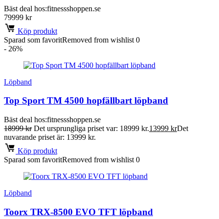
Bäst deal hos:
fitnessshoppen.se
79999
kr
Köp produkt
Sparad som favorit
Removed from wishlist
0
- 26%
Löpband
Top Sport TM 4500 hopfällbart löpband
Bäst deal hos:
fitnessshoppen.se
18999
kr
Det ursprungliga priset var: 18999 kr.
13999
kr
Det
nuvarande priset är: 13999 kr.
Köp produkt
Sparad som favorit
Removed from wishlist
0
Löpband
Toorx TRX-8500 EVO TFT löpband