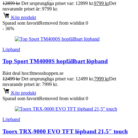
12899
kr
Det ursprungliga priset var: 12899 kr.
9799
kr
Det
nuvarande priset är: 9799 kr.
Köp produkt
Sparad som favorit
Removed from wishlist
0
- 36%
Löpband
Top Sport TM4000S hopfällbart löpband
Bäst deal hos:
fitnessshoppen.se
12499
kr
Det ursprungliga priset var: 12499 kr.
7999
kr
Det
nuvarande priset är: 7999 kr.
Köp produkt
Sparad som favorit
Removed from wishlist
0
Löpband
Toorx TRX-9000 EVO TFT löpband 21,5″ touch