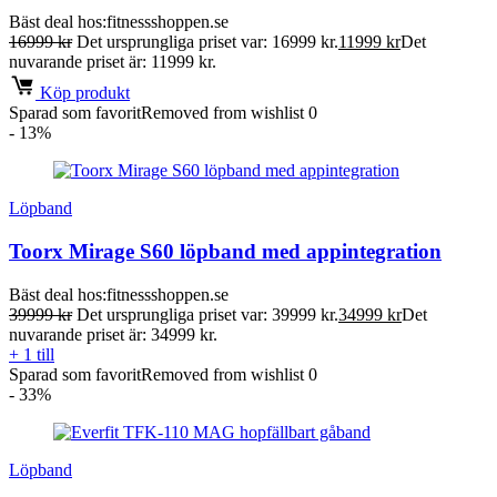
Bäst deal hos:
fitnessshoppen.se
16999
kr
Det ursprungliga priset var: 16999 kr.
11999
kr
Det
nuvarande priset är: 11999 kr.
Köp produkt
Sparad som favorit
Removed from wishlist
0
- 13%
Löpband
Toorx Mirage S60 löpband med appintegration
Bäst deal hos:
fitnessshoppen.se
39999
kr
Det ursprungliga priset var: 39999 kr.
34999
kr
Det
nuvarande priset är: 34999 kr.
+ 1 till
Sparad som favorit
Removed from wishlist
0
- 33%
Löpband