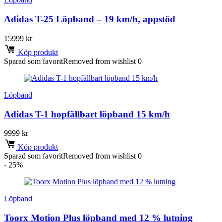
Adidas T-25 Löpband – 19 km/h, appstöd
15999
kr
Köp produkt
Sparad som favorit
Removed from wishlist
0
Löpband
Adidas T-1 hopfällbart löpband 15 km/h
9999
kr
Köp produkt
Sparad som favorit
Removed from wishlist
0
- 25%
Löpband
Toorx Motion Plus löpband med 12 % lutning