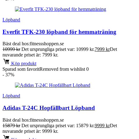
Löpband
Everfit TFK-230 löpband för hemmaträning
Bäst deal hos:
fitnessshoppen.se
10999
kr
Det ursprungliga priset var: 10999 kr.
7999
kr
Det
nuvarande priset är: 7999 kr.
Köp produkt
Sparad som favorit
Removed from wishlist
0
- 37%
Löpband
Adidas T-24C Hopfällbart Löpband
Bäst deal hos:
fitnessshoppen.se
15879
kr
Det ursprungliga priset var: 15879 kr.
9999
kr
Det
nuvarande priset är: 9999 kr.