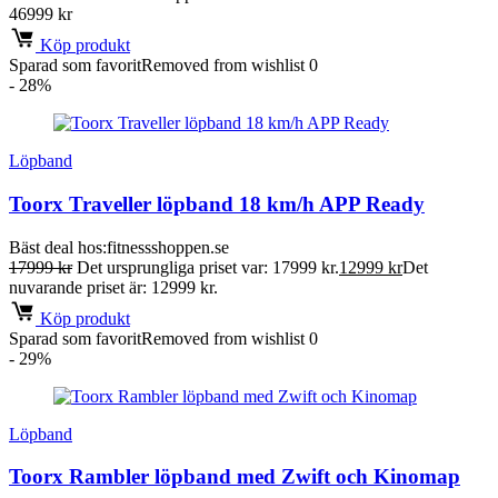
46999
kr
Köp produkt
Sparad som favorit
Removed from wishlist
0
- 28%
Löpband
Toorx Traveller löpband 18 km/h APP Ready
Bäst deal hos:
fitnessshoppen.se
17999
kr
Det ursprungliga priset var: 17999 kr.
12999
kr
Det
nuvarande priset är: 12999 kr.
Köp produkt
Sparad som favorit
Removed from wishlist
0
- 29%
Löpband
Toorx Rambler löpband med Zwift och Kinomap