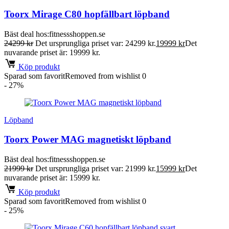
Toorx Mirage C80 hopfällbart löpband
Bäst deal hos:
fitnessshoppen.se
24299
kr
Det ursprungliga priset var: 24299 kr.
19999
kr
Det
nuvarande priset är: 19999 kr.
Köp produkt
Sparad som favorit
Removed from wishlist
0
- 27%
Löpband
Toorx Power MAG magnetiskt löpband
Bäst deal hos:
fitnessshoppen.se
21999
kr
Det ursprungliga priset var: 21999 kr.
15999
kr
Det
nuvarande priset är: 15999 kr.
Köp produkt
Sparad som favorit
Removed from wishlist
0
- 25%