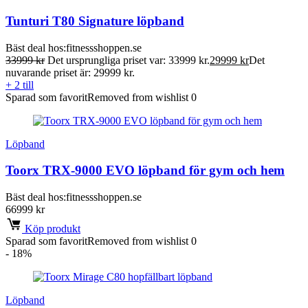
Tunturi T80 Signature löpband
Bäst deal hos:
fitnessshoppen.se
33999
kr
Det ursprungliga priset var: 33999 kr.
29999
kr
Det
nuvarande priset är: 29999 kr.
+ 2 till
Sparad som favorit
Removed from wishlist
0
Löpband
Toorx TRX-9000 EVO löpband för gym och hem
Bäst deal hos:
fitnessshoppen.se
66999
kr
Köp produkt
Sparad som favorit
Removed from wishlist
0
- 18%
Löpband