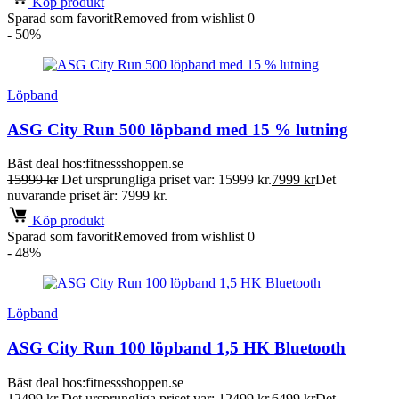
Köp produkt
Sparad som favorit
Removed from wishlist
0
- 50%
Löpband
ASG City Run 500 löpband med 15 % lutning
Bäst deal hos:
fitnessshoppen.se
15999
kr
Det ursprungliga priset var: 15999 kr.
7999
kr
Det
nuvarande priset är: 7999 kr.
Köp produkt
Sparad som favorit
Removed from wishlist
0
- 48%
Löpband
ASG City Run 100 löpband 1,5 HK Bluetooth
Bäst deal hos:
fitnessshoppen.se
12499
kr
Det ursprungliga priset var: 12499 kr.
6499
kr
Det