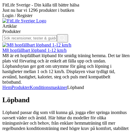
FitLife Sverige - Din källa till bättre hälsa
Just nu har vi
1296
produkter i butiken
Login / Register
Artiklar
Produkter
M8 hopfällbart löpband 1-12 km/h
M8 är ett hopfällbart löpband för smidig träning hemma. Det tar liten
plats vid förvaring och är enkelt att fälla upp och undan.
Löpbandsytan ger gott om utrymme för gång och löpning i
hastigheter mellan 1 och 12 km/h. Displayen visar tydligt tid,
avstånd, hastighet, kalorier, steg och puls med kompatibelt
bröstband.
Hem
Produkter
Konditionsmaskiner
Löpband
Löpband
Löpband passar dig som vill kunna gå, jogga eller springa inomhus
oavsett väder och årstid. Här hittar du modeller för olika
träningsnivåer och behov, från enklare hemmaträning till mer
regelbunden konditionsträning med högre krav på komfort, stabilitet