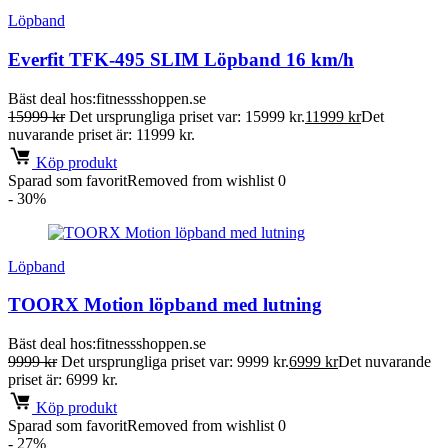
Löpband
Everfit TFK-495 SLIM Löpband 16 km/h
Bäst deal hos:
fitnessshoppen.se
15999
kr
Det ursprungliga priset var: 15999 kr.
11999
kr
Det
nuvarande priset är: 11999 kr.
Köp produkt
Sparad som favorit
Removed from wishlist
0
- 30%
Löpband
TOORX Motion löpband med lutning
Bäst deal hos:
fitnessshoppen.se
9999
kr
Det ursprungliga priset var: 9999 kr.
6999
kr
Det nuvarande
priset är: 6999 kr.
Köp produkt
Sparad som favorit
Removed from wishlist
0
- 27%