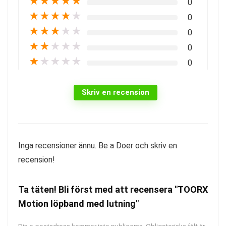
★
★
★
★
★
0
★
★
★
★
★
0
★
★
★
★
★
0
★
★
★
★
★
0
★
★
★
★
★
0
Skriv en recension
Inga recensioner ännu. Be a Doer och skriv en
recension!
Ta täten! Bli först med att recensera "TOORX
Motion löpband med lutning"