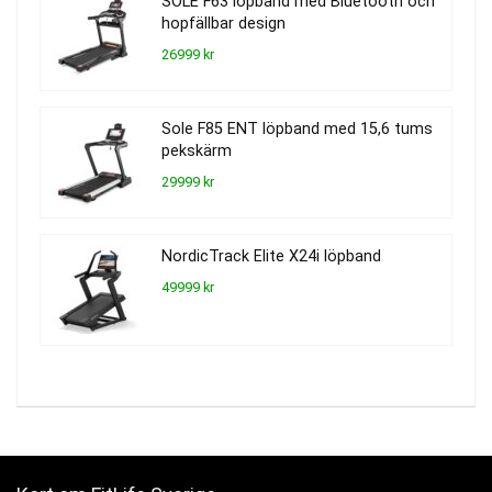
SOLE F63 löpband med Bluetooth och
hopfällbar design
26999 kr
Sole F85 ENT löpband med 15,6 tums
pekskärm
29999 kr
NordicTrack Elite X24i löpband
49999 kr