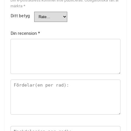
Din e-postadress kommer inte publiceras.
Obligatoriska fält är
märkta
*
Ditt betyg
Din recension
*