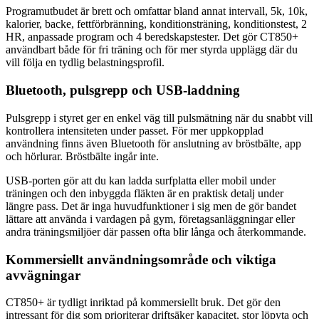
Programutbudet är brett och omfattar bland annat intervall, 5k, 10k,
kalorier, backe, fettförbränning, konditionsträning, konditionstest, 2
HR, anpassade program och 4 beredskapstester. Det gör CT850+
användbart både för fri träning och för mer styrda upplägg där du
vill följa en tydlig belastningsprofil.
Bluetooth, pulsgrepp och USB-laddning
Pulsgrepp i styret ger en enkel väg till pulsmätning när du snabbt vill
kontrollera intensiteten under passet. För mer uppkopplad
användning finns även Bluetooth för anslutning av bröstbälte, app
och hörlurar. Bröstbälte ingår inte.
USB-porten gör att du kan ladda surfplatta eller mobil under
träningen och den inbyggda fläkten är en praktisk detalj under
längre pass. Det är inga huvudfunktioner i sig men de gör bandet
lättare att använda i vardagen på gym, företagsanläggningar eller
andra träningsmiljöer där passen ofta blir långa och återkommande.
Kommersiellt användningsområde och viktiga
avvägningar
CT850+ är tydligt inriktad på kommersiellt bruk. Det gör den
intressant för dig som prioriterar driftsäker kapacitet, stor löpyta och