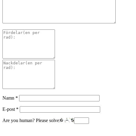
Namn
*
E-post
*
Are you human? Please solve: