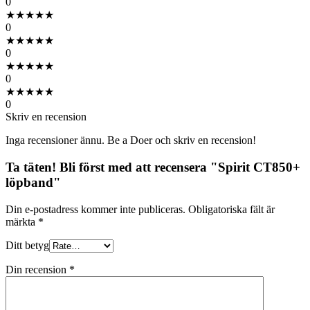
0
★
★
★
★
★
0
★
★
★
★
★
0
★
★
★
★
★
0
★
★
★
★
★
0
Skriv en recension
Inga recensioner ännu. Be a Doer och skriv en recension!
Ta täten! Bli först med att recensera "Spirit CT850+
löpband"
Din e-postadress kommer inte publiceras.
Obligatoriska fält är
märkta
*
Ditt betyg
Din recension
*