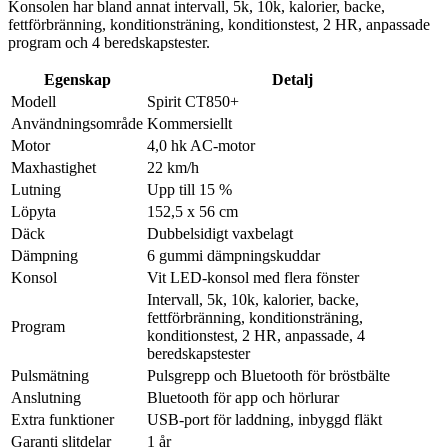
Konsolen har bland annat intervall, 5k, 10k, kalorier, backe,
fettförbränning, konditionsträning, konditionstest, 2 HR, anpassade
program och 4 beredskapstester.
Egenskap
Detalj
Modell
Spirit CT850+
Användningsområde
Kommersiellt
Motor
4,0 hk AC-motor
Maxhastighet
22 km/h
Lutning
Upp till 15 %
Löpyta
152,5 x 56 cm
Däck
Dubbelsidigt vaxbelagt
Dämpning
6 gummi dämpningskuddar
Konsol
Vit LED-konsol med flera fönster
Intervall, 5k, 10k, kalorier, backe,
fettförbränning, konditionsträning,
Program
konditionstest, 2 HR, anpassade, 4
beredskapstester
Pulsmätning
Pulsgrepp och Bluetooth för bröstbälte
Anslutning
Bluetooth för app och hörlurar
Extra funktioner
USB-port för laddning, inbyggd fläkt
Garanti slitdelar
1 år