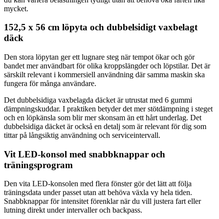
mycket.
152,5 x 56 cm löpyta och dubbelsidigt vaxbelagt
däck
Den stora löpytan ger ett lugnare steg när tempot ökar och gör
bandet mer användbart för olika kroppslängder och löpstilar. Det är
särskilt relevant i kommersiell användning där samma maskin ska
fungera för många användare.
Det dubbelsidiga vaxbelagda däcket är utrustat med 6 gummi
dämpningskuddar. I praktiken betyder det mer stötdämpning i steget
och en löpkänsla som blir mer skonsam än ett hårt underlag. Det
dubbelsidiga däcket är också en detalj som är relevant för dig som
tittar på långsiktig användning och serviceintervall.
Vit LED-konsol med snabbknappar och
träningsprogram
Den vita LED-konsolen med flera fönster gör det lätt att följa
träningsdata under passet utan att behöva växla vy hela tiden.
Snabbknappar för intensitet förenklar när du vill justera fart eller
lutning direkt under intervaller och backpass.