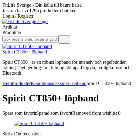
FitLife Sverige - Din källa till bättre hälsa
Just nu har vi
1296
produkter i butiken
Login / Register
Artiklar
Produkter
Spirit CT850+ löpband
Spirit CT850+ är ett robust löpband för intensiv och regelbunden
träning. Det ger hög fart, lutning, dämpad löpyta, tydlig konsol och
Bluetooth.
Hem
Produkter
Konditionsmaskiner
Löpband
Spirit CT850+ löpband
Spirit CT850+ löpband
Spara som favorit
Sparad som favorit
Removed from wishlist
0
Skriv Din recension