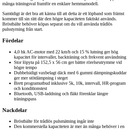
många träningsval framför en enklare hemmamodell.
Samtidigt är det bra att känna till att detta är ett löpband som främst
kommer till sin rätt där den högre kapaciteten faktiskt används.
Bröstbälte behöver köpas separat om du vill använda trådlös
pulsstyrning från start.
Fördelar
4,0 hk AC-motor med 22 km/h och 15 % lutning ger hög
kapacitet för intervaller, backträning och frekvent användning
Stor löpyta på 152,5 x 56 cm ger bättre rörelseutrymme vid
högre tempo
Dubbelsidigt vaxbelagt däck med 6 gummi dämpningskuddar
ger mer stötdämpning i steget
Brett programutbud inklusive 5k, 10k, intervall, HR-program
och konditionstest
Bluetooth, USB-laddning och fläkt förenklar längre
träningspass
Nackdelar
Bröstbälte för trådlös pulsmätning ingår inte
Den kommersiella kapaciteten är mer än många behöver i en