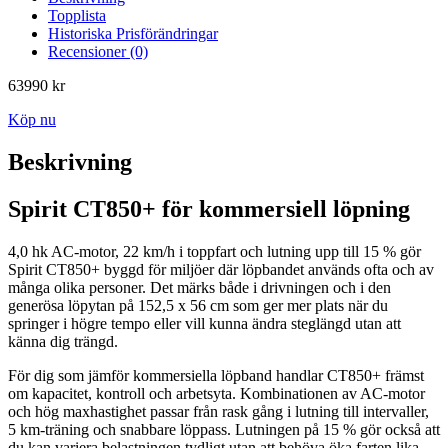
Topplista
Historiska Prisförändringar
Recensioner (0)
63990
kr
Köp nu
Beskrivning
Spirit CT850+ för kommersiell löpning
4,0 hk AC-motor, 22 km/h i toppfart och lutning upp till 15 % gör
Spirit CT850+ byggd för miljöer där löpbandet används ofta och av
många olika personer. Det märks både i drivningen och i den
generösa löpytan på 152,5 x 56 cm som ger mer plats när du
springer i högre tempo eller vill kunna ändra steglängd utan att
känna dig trängd.
För dig som jämför kommersiella löpband handlar CT850+ främst
om kapacitet, kontroll och arbetsyta. Kombinationen av AC-motor
och hög maxhastighet passar från rask gång i lutning till intervaller,
5 km-träning och snabbare löppass. Lutningen på 15 % gör också att
du kan variera belastningen tydligt utan att behöva öka farten lika