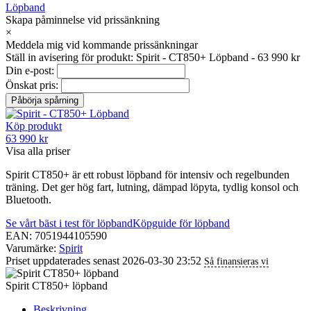
Löpband
Skapa påminnelse vid prissänkning
×
Meddela mig vid kommande prissänkningar
Ställ in avisering för produkt: Spirit - CT850+ Löpband - 63 990 kr
Din e-post:
Önskat pris:
Köp produkt
63 990 kr
Visa alla priser
Spirit CT850+ är ett robust löpband för intensiv och regelbunden
träning. Det ger hög fart, lutning, dämpad löpyta, tydlig konsol och
Bluetooth.
Se vårt bäst i test för löpband
Köpguide för löpband
EAN: 7051944105590
Varumärke:
Spirit
Priset uppdaterades senast 2026-03-30 23:52
Så finansieras vi
Spirit CT850+ löpband
Beskrivning