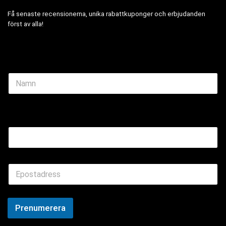
Få senaste recensionerna, unika rabattkuponger och erbjudanden
först av alla!
N
a
m
e
Name Email
*
E
m
a
i
l
Prenumerera
*