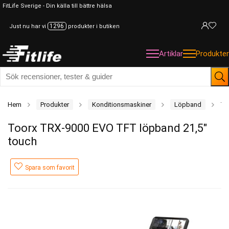
FitLife Sverige - Din källa till bättre hälsa
1296
Just nu har vi
produkter i butiken
Artiklar
Produkter
Hem
Produkter
Konditionsmaskiner
Löpband
To
Toorx TRX-9000 EVO TFT löpband 21,5″
touch
Spara som favorit