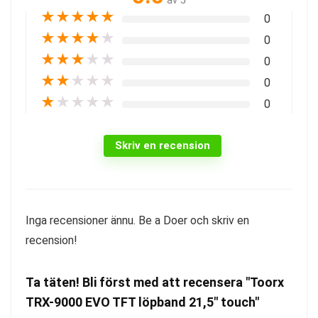
av 5
★
★
★
★
★
0
★
★
★
★
★
0
★
★
★
★
★
0
★
★
★
★
★
0
★
★
★
★
★
0
Skriv en recension
Inga recensioner ännu. Be a Doer och skriv en
recension!
Ta täten! Bli först med att recensera "Toorx
TRX-9000 EVO TFT löpband 21,5″ touch"