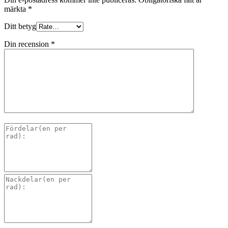
märkta
*
Ditt betyg
Din recension
*