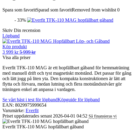
Spara som favorit
Sparad som favorit
Removed from wishlist
0
- 33%
Skriv Din recension
Löpband
Köp produkt
3 999 kr
5 999 kr
Visa alla priser
Everfit TFK-110 MAG är ett hopfällbart gåband för hemmaträning
med manuell drift och tyst magnetiskt motstånd. Det passar för gång
och lätt jogg på liten yta. Den kompakta konstruktionen är lätt att
flytta och förvara, medan lutning och flera motståndsnivåer gör
träningen enkel att anpassa i vardagen.
Se vårt bäst i test för löpband
Köpguide för löpband
EAN: 8029975999654
Varumärke:
Everfit
Priset uppdaterades senast 2026-04-01 04:52
Så finansieras vi
Everfit TFK-110 MAG hopfällbart gåband