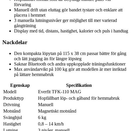
förvaring
Manuell drift utan eluttag gör bandet tystare och enklare att
placera i hemmet
3 manuella lutningsnivåer ger möjlighet till mer varierad
gångträning
Display med tid, distans, hastighet, kalorier och puls i handtag
Nackdelar
Den kompakta löpytan på 115 x 38 cm passar bättre för gång
och lätt jogging än för längre löpsteg
Saknar Bluetooth och andra uppkopplade träningsfunktioner
Max användarvikt på 100 kg gör att modellen är mer inriktad
på lättare hemmabruk
Egenskap
Specifikation
Modell
Everfit TFK-110 MAG
Produkttyp
Hopfällbart löp- och gåband för hemmabruk
Drivning
Manuell
Motstånd
Magnetiskt motstånd
Svänghjul
6 kg
Hastighet
0,8 – 14 km/h
Lutning
3 nivåer, manuell