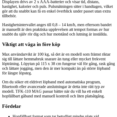
Displayen drivs av 2 x AAA-batterier och visar tid, distans,
hastighet, kalorier och puls. Pulsmätningen sitter i handtagen, vilket
gör att du snabbt kan få en enkel överblick under passet utan extra
tillbehör.
Hastighetsintervallet anges till 0,8 – 14 km/h, men eftersom bandet
är manuellt är den praktiska upplevelsen att tempot formas av hur
snabbt du själv rör dig och hur motstånd och lutning är inställda.
Viktigt att väga in före köp
Max användarvikt är 100 kg, så det är en modell som främst riktar
sig till lättare hemmabruk snarare än tung eller mycket frekvent
löpträning. Löpytan på 115 x 38 cm fungerar väl för gång, rask gång
och lättare jogging, men den är mer kompakt än på större löpband
för längre löpsteg.
Om du söker ett eldrivet löpband med automatiska program,
Bluetooth eller avancerade anslutningar är detta inte rätt typ av
modell. TFK-110 MAG passar bättre när du vill ha ett enkelt
hopfällbart gåband med manuell kontroll och liten platsåtgång.
Fördelar
Hopfällbart format som tar betydligt mindre plats vid