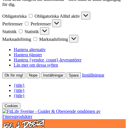
för dig.
Obligatoriska
Obligatoriska
Alltid aktiv
Preferenser
Preferenser
Statistik
Statistik
Marknadsföring
Marknadsföring
Hantera alternativ
Hantera tjänster
Hantera {vendor_count}-leverantörer
Läs mer om dessa syften
Inställningar
Ok för mig!
Nope
Inställningar
Spara
{title}
{title}
{title}
Cookies