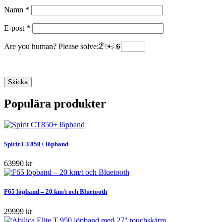
Namn
*
E-post
*
Are you human? Please solve:
Populära produkter
Spirit CT850+ löpband
63990 kr
F65 löpband – 20 km/t och Bluetooth
29999 kr