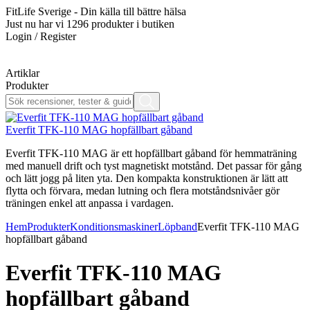
FitLife Sverige - Din källa till bättre hälsa
Just nu har vi
1296
produkter i butiken
Login / Register
Artiklar
Produkter
Everfit TFK-110 MAG hopfällbart gåband
Everfit TFK-110 MAG är ett hopfällbart gåband för hemmaträning
med manuell drift och tyst magnetiskt motstånd. Det passar för gång
och lätt jogg på liten yta. Den kompakta konstruktionen är lätt att
flytta och förvara, medan lutning och flera motståndsnivåer gör
träningen enkel att anpassa i vardagen.
Hem
Produkter
Konditionsmaskiner
Löpband
Everfit TFK-110 MAG
hopfällbart gåband
Everfit TFK-110 MAG
hopfällbart gåband