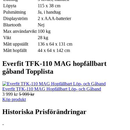
Löpyta
115 x 38 cm
Pulsmätning
Ja, i handtag
Displayström
2 x AAA-batterier
Bluetooth
Nej
Max användarvikt
100 kg
Vikt
28 kg
Mått uppställt
136 x 64 x 131 cm
Mått hopfällt
44 x 64 x 142 cm
Everfit TFK-110 MAG hopfällbart
gåband Topplista
Everfit TFK-110 MAG Hopfällbart Löp- och Gåband
3 999 kr
5 999 kr
Köp produkt
Historiska Prisförändringar
-