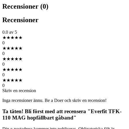
Recensioner (0)
Recensioner
0.0
av 5
★
★
★
★
★
0
★
★
★
★
★
0
★
★
★
★
★
0
★
★
★
★
★
0
★
★
★
★
★
0
Skriv en recension
Inga recensioner ännu. Be a Doer och skriv en recension!
Ta täten! Bli först med att recensera "Everfit TFK-
110 MAG hopfällbart gåband"
Din e-postadress kommer inte publiceras.
Obligatoriska fält är