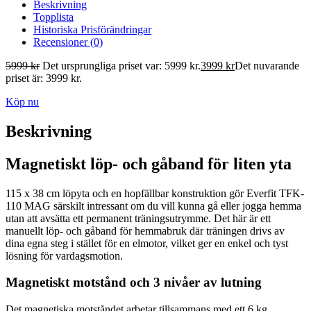
Beskrivning
Topplista
Historiska Prisförändringar
Recensioner (0)
5999
kr
Det ursprungliga priset var: 5999 kr.
3999
kr
Det nuvarande
priset är: 3999 kr.
Köp nu
Beskrivning
Magnetiskt löp- och gåband för liten yta
115 x 38 cm löpyta och en hopfällbar konstruktion gör Everfit TFK-
110 MAG särskilt intressant om du vill kunna gå eller jogga hemma
utan att avsätta ett permanent träningsutrymme. Det här är ett
manuellt löp- och gåband för hemmabruk där träningen drivs av
dina egna steg i stället för en elmotor, vilket ger en enkel och tyst
lösning för vardagsmotion.
Magnetiskt motstånd och 3 nivåer av lutning
Det magnetiska motståndet arbetar tillsammans med ett 6 kg