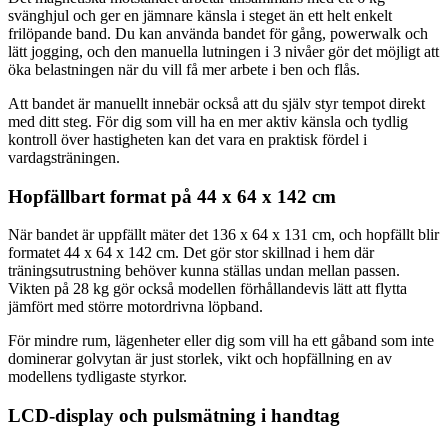
svänghjul och ger en jämnare känsla i steget än ett helt enkelt
frilöpande band. Du kan använda bandet för gång, powerwalk och
lätt jogging, och den manuella lutningen i 3 nivåer gör det möjligt att
öka belastningen när du vill få mer arbete i ben och flås.
Att bandet är manuellt innebär också att du själv styr tempot direkt
med ditt steg. För dig som vill ha en mer aktiv känsla och tydlig
kontroll över hastigheten kan det vara en praktisk fördel i
vardagsträningen.
Hopfällbart format på 44 x 64 x 142 cm
När bandet är uppfällt mäter det 136 x 64 x 131 cm, och hopfällt blir
formatet 44 x 64 x 142 cm. Det gör stor skillnad i hem där
träningsutrustning behöver kunna ställas undan mellan passen.
Vikten på 28 kg gör också modellen förhållandevis lätt att flytta
jämfört med större motordrivna löpband.
För mindre rum, lägenheter eller dig som vill ha ett gåband som inte
dominerar golvytan är just storlek, vikt och hopfällning en av
modellens tydligaste styrkor.
LCD-display och pulsmätning i handtag