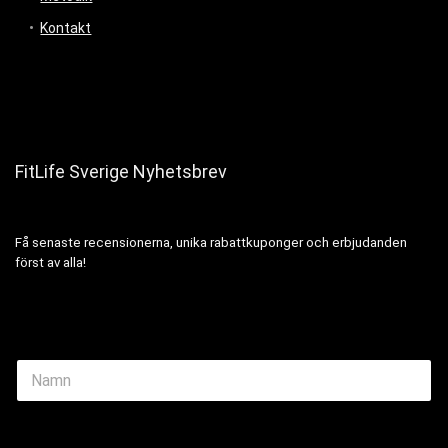
Kontakt
FitLife Sverige Nyhetsbrev
Få senaste recensionerna, unika rabattkuponger och erbjudanden
först av alla!
N
a
m
e
Email Name
*