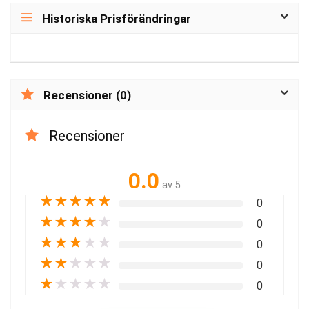
Historiska Prisförändringar
Recensioner (0)
Recensioner
0.0
av 5
★
★
★
★
★
0
★
★
★
★
★
0
★
★
★
★
★
0
★
★
★
★
★
0
★
★
★
★
★
0