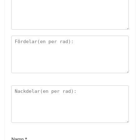
Namn
*