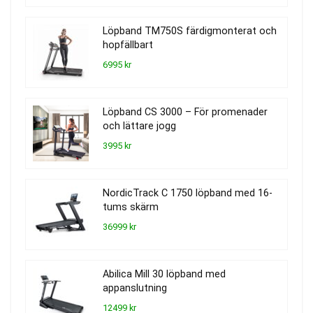
Löpband TM750S färdigmonterat och
hopfällbart
6995 kr
Löpband CS 3000 – För promenader
och lättare jogg
3995 kr
NordicTrack C 1750 löpband med 16-
tums skärm
36999 kr
Abilica Mill 30 löpband med
appanslutning
12499 kr