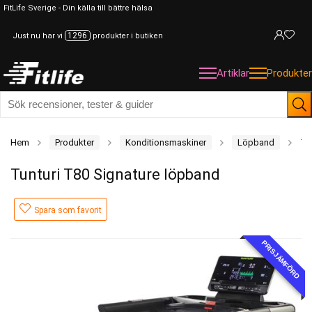
FitLife Sverige - Din källa till bättre hälsa
1296
Just nu har vi
produkter i butiken
Artiklar
Produkter
Hem
Produkter
Konditionsmaskiner
Löpband
Tu
Tunturi T80 Signature löpband
Spara som favorit
PRISJÄMFÖRD