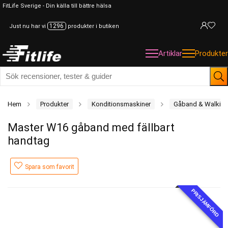
FitLife Sverige - Din källa till bättre hälsa
1296
Just nu har vi
produkter i butiken
Artiklar
Produkter
Hem
Produkter
Konditionsmaskiner
Gåband & Walkin
Master W16 gåband med fällbart
handtag
Spara som favorit
PRISJÄMFÖRD