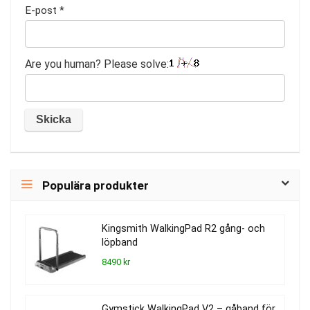
E-post
*
Are you human? Please solve:
Populära produkter
Kingsmith WalkingPad R2 gång- och
löpband
8490 kr
Gymstick WalkingPad V2 – gåband för