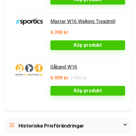
Master W16 Walking Treadmill
6 390 kr
Köp produkt
Gåband W16
6 999 kr
7 990 kr
Köp produkt
Historiska Prisförändringar