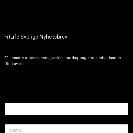
FitLife Sverige Nyhetsbrev
Få senaste recensionerna, unika rabattkuponger och erbjudanden
först av alla!
Name Email
N
a