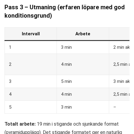
Pass 3 – Utmaning (erfaren löpare med god
konditionsgrund)
Intervall
Arbete
V
1
3 min
2 min aktiv
2
4 min
2,5 min akt
3
5 min
3 min aktiv
4
4 min
2,5 min akt
5
3 min
–
Totalt arbete:
19 min i stigande och sjunkande format
(pyramidupplägg). Det stigande formatet ger en naturlig