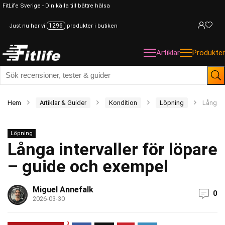
FitLife Sverige - Din källa till bättre hälsa
1296
Just nu har vi
produkter i butiken
Artiklar
Produkter
Hem
Artiklar & Guider
Kondition
Löpning
Långa i
Löpning
Långa intervaller för löpare
– guide och exempel
Miguel Annefalk
0
2026-03-30
0