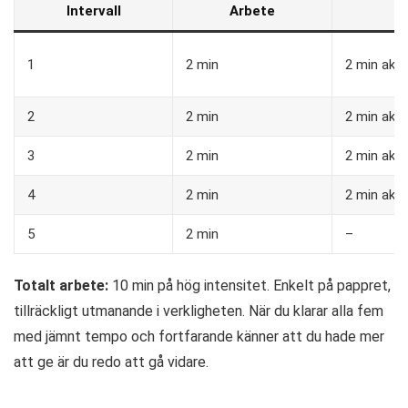
Intervall
Arbete
V
1
2 min
2 min aktiv
2
2 min
2 min aktiv
3
2 min
2 min aktiv
4
2 min
2 min aktiv
5
2 min
–
Totalt arbete:
10 min på hög intensitet. Enkelt på pappret,
tillräckligt utmanande i verkligheten. När du klarar alla fem
med jämnt tempo och fortfarande känner att du hade mer
att ge är du redo att gå vidare.