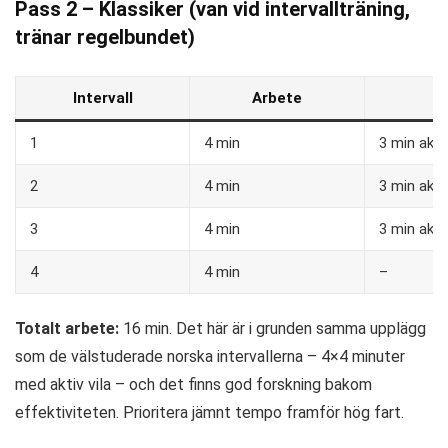
Pass 2 – Klassiker (van vid intervallträning,
tränar regelbundet)
Intervall
Arbete
V
1
4 min
3 min aktiv
2
4 min
3 min aktiv
3
4 min
3 min aktiv
4
4 min
–
Totalt arbete:
16 min. Det här är i grunden samma upplägg
som de välstuderade norska intervallerna – 4×4 minuter
med aktiv vila – och det finns god forskning bakom
effektiviteten. Prioritera jämnt tempo framför hög fart.