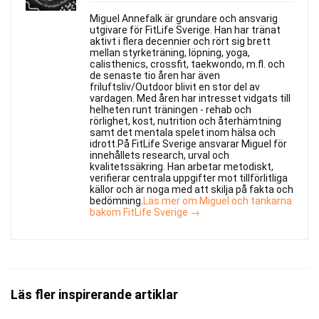
Miguel Annefalk är grundare och ansvarig
utgivare för FitLife Sverige. Han har tränat
aktivt i flera decennier och rört sig brett
mellan styrketräning, löpning, yoga,
calisthenics, crossfit, taekwondo, m.fl. och
de senaste tio åren har även
friluftsliv/Outdoor blivit en stor del av
vardagen. Med åren har intresset vidgats till
helheten runt träningen - rehab och
rörlighet, kost, nutrition och återhämtning
samt det mentala spelet inom hälsa och
idrott.På FitLife Sverige ansvarar Miguel för
innehållets research, urval och
kvalitetssäkring. Han arbetar metodiskt,
verifierar centrala uppgifter mot tillförlitliga
källor och är noga med att skilja på fakta och
bedömning.
Läs mer om Miguel och tankarna
bakom FitLife Sverige →
Läs fler inspirerande artiklar