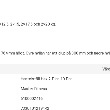
2×12,5, 2×15, 2×17,5 och 2×20 kg.
 764 mm högt. Övre hyllan har ett djup på 300 mm och nedre hy
Vär
Hantelställ Hex 2 Plan 10 Par
Master Fitness
6100002416
7330101219142