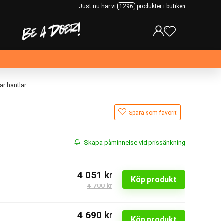
Just nu har vi
1296
produkter i butiken
ar hantlar
Spara som favorit
Skapa påminnelse vid prissänkning
4 051 kr
Köp produkt
4 700 kr
4 690 kr
Köp produkt