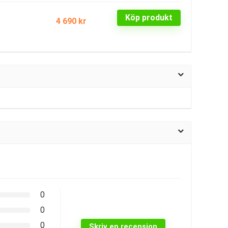
Köp produkt
4 690 kr
0
0
0
Skriv en recension