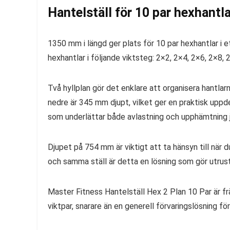
Hantelställ för 10 par hexhantla
1350 mm i längd ger plats för 10 par hexhantlar i e
hexhantlar i följande viktsteg: 2×2, 2×4, 2×6, 2×8,
Två hyllplan gör det enklare att organisera hantlar
nedre är 345 mm djupt, vilket ger en praktisk uppde
som underlättar både avlastning och upphämtning j
Djupet på 754 mm är viktigt att ta hänsyn till när d
och samma ställ är detta en lösning som gör utrust
Master Fitness Hantelställ Hex 2 Plan 10 Par är fr
viktpar, snarare än en generell förvaringslösning fö