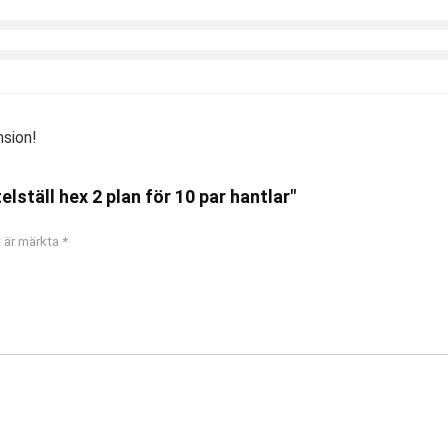
nsion!
lställ hex 2 plan för 10 par hantlar"
t är märkta
*