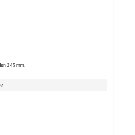
llan 345 mm.
de