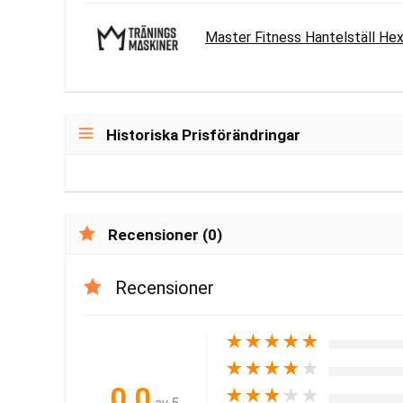
Master Fitness Hantelställ Hex
Historiska Prisförändringar
Recensioner (0)
Recensioner
★
★
★
★
★
★
★
★
★
★
0.0
★
★
★
★
★