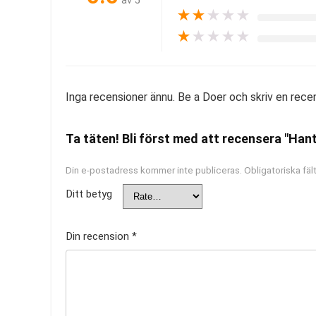
av 5
★
★
★
★
★
★
★
★
★
★
Inga recensioner ännu. Be a Doer och skriv en rece
Ta täten! Bli först med att recensera "Hante
Din e-postadress kommer inte publiceras.
Obligatoriska fäl
Ditt betyg
Din recension
*