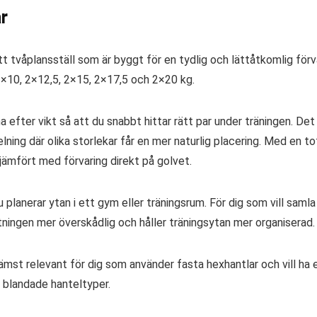
r
tt tvåplansställ som är byggt för en tydlig och lättåtkomlig för
 2×10, 2×12,5, 2×15, 2×17,5 och 2×20 kg.
na efter vikt så att du snabbt hittar rätt par under träningen. D
lning där olika storlekar får en mer naturlig placering. Med en 
ämfört med förvaring direkt på golvet.
u planerar ytan i ett gym eller träningsrum. För dig som vill samla
ningen mer överskådlig och håller träningsytan mer organiserad.
ämst relevant för dig som använder fasta hexhantlar och vill ha e
r blandade hanteltyper.