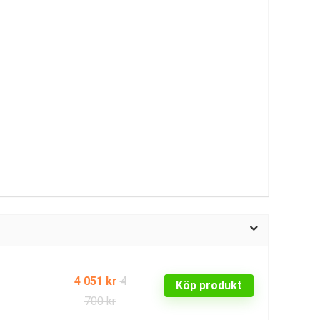
4 051 kr
4
Köp produkt
700 kr