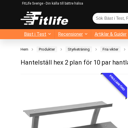
FitLife Sverige - Din källa till bättre hälsa
Bäst i Test
Recensioner
Artiklar & Guider
Hem
Produkter
Styrketräning
Fria vikter
Hantelställ hex 2 plan för 10 par hantl
PRISJÄMFÖRD