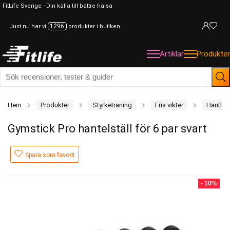
FitLife Sverige - Din källa till bättre hälsa
1296
Just nu har vi
produkter i butiken
Artiklar
Produkter
Hem
Produkter
Styrketräning
Fria vikter
Hantlar
Gymstick Pro hantelställ för 6 par svart
Spara som favorit
- 10%