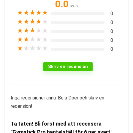
0.0
av 5
★
★
★
★
★
0
★
★
★
★
★
0
★
★
★
★
★
0
★
★
★
★
★
0
★
★
★
★
★
0
Skriv en recension
Inga recensioner ännu. Be a Doer och skriv en
recension!
Ta täten! Bli först med att recensera
"Gymstick Pro hantelställ för 6 par svart"