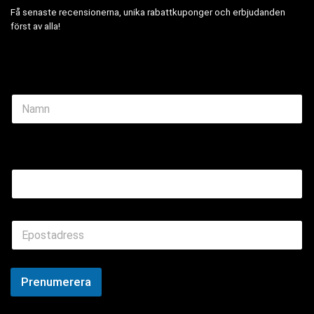
Få senaste recensionerna, unika rabattkuponger och erbjudanden
först av alla!
N
a
m
e
Name Email
*
E
m
a
i
l
Prenumerera
*