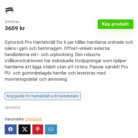
3990
kr
Köp produkt
Det
Det
3609
kr
ursprungliga
nuvarande
Gymstick Pro Hantelställ för 6 par håller hantlarna ordnade och
priset
priset
säkra i gym och hemmagym. Offset-vinkeln avlastar
var:
är:
handlederna vid i- och urplockning. Den robusta
stålkonstruktionen har individuella fördjupningar som hjälper
3990 kr.
3609 kr.
hantlarna att ligga stabilt utan att rotera. Passar särskilt Pro
PU- och gummibelagda hantlar och levereras med
monteringsdelar och anvisning.
Köpguide för hantelställ och hantelstativ
Gymstick
Varumärke:
Gymstick