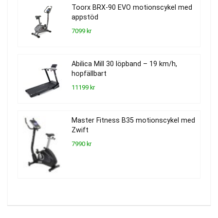
Toorx BRX-90 EVO motionscykel med
appstöd
7099 kr
Abilica Mill 30 löpband – 19 km/h,
hopfällbart
11199 kr
Master Fitness B35 motionscykel med
Zwift
7990 kr