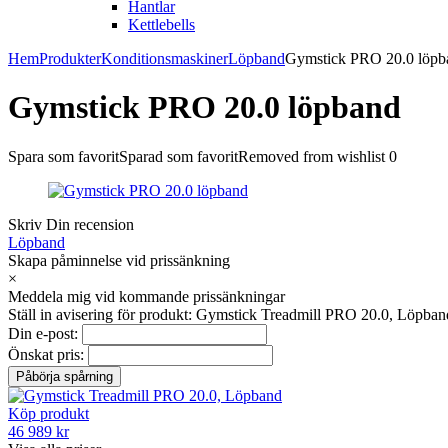
Hantlar
Kettlebells
Hem
Produkter
Konditionsmaskiner
Löpband
Gymstick PRO 20.0 löpb
Gymstick PRO 20.0 löpband
Spara som favorit
Sparad som favorit
Removed from wishlist
0
Skriv Din recension
Löpband
Skapa påminnelse vid prissänkning
×
Meddela mig vid kommande prissänkningar
Ställ in avisering för produkt: Gymstick Treadmill PRO 20.0, Löpban
Din e-post:
Önskat pris:
Köp produkt
46 989 kr