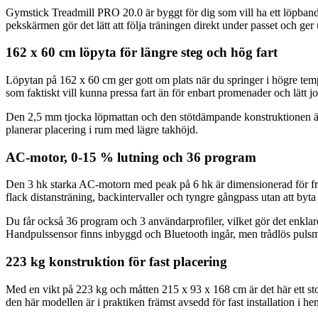
Gymstick Treadmill PRO 20.0 är byggt för dig som vill ha ett löpban
pekskärmen gör det lätt att följa träningen direkt under passet och g
162 x 60 cm löpyta för längre steg och hög fart
Löpytan på 162 x 60 cm ger gott om plats när du springer i högre temp
som faktiskt vill kunna pressa fart än för enbart promenader och lätt j
Den 2,5 mm tjocka löpmattan och den stötdämpande konstruktionen är t
planerar placering i rum med lägre takhöjd.
AC-motor, 0-15 % lutning och 36 program
Den 3 hk starka AC-motorn med peak på 6 hk är dimensionerad för frek
flack distansträning, backintervaller och tyngre gångpass utan att byta
Du får också 36 program och 3 användarprofiler, vilket gör det enklar
Handpulssensor finns inbyggd och Bluetooth ingår, men trådlös pulsmo
223 kg konstruktion för fast placering
Med en vikt på 223 kg och måtten 215 x 93 x 168 cm är det här ett stort
den här modellen är i praktiken främst avsedd för fast installation i 