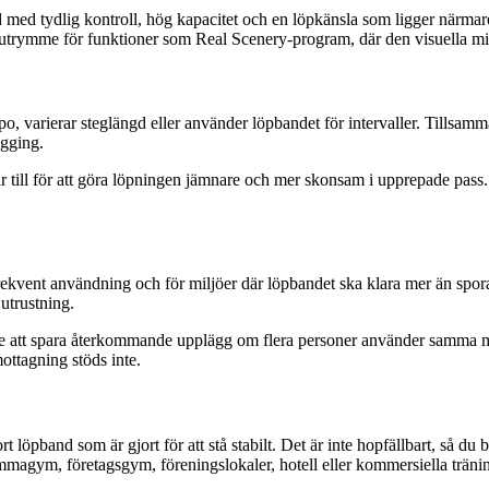
d med tydlig kontroll, hög kapacitet och en löpkänsla som ligger när
er utrymme för funktioner som Real Scenery-program, där den visuella m
o, varierar steglängd eller använder löpbandet för intervaller. Tillsam
ogging.
ill för att göra löpningen jämnare och mer skonsam i upprepade pass. H
vent användning och för miljöer där löpbandet ska klara mer än sporad
 utrustning.
e att spara återkommande upplägg om flera personer använder samma mask
ttagning stöds inte.
 löpband som är gjort för att stå stabilt. Det är inte hopfällbart, så d
hemmagym, företagsgym, föreningslokaler, hotell eller kommersiella träni