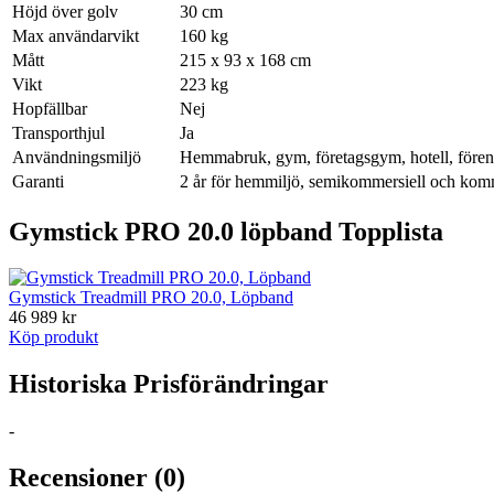
Höjd över golv
30 cm
Max användarvikt
160 kg
Mått
215 x 93 x 168 cm
Vikt
223 kg
Hopfällbar
Nej
Transporthjul
Ja
Användningsmiljö
Hemmabruk, gym, företagsgym, hotell, förenin
Garanti
2 år för hemmiljö, semikommersiell och kom
Gymstick PRO 20.0 löpband Topplista
Gymstick Treadmill PRO 20.0, Löpband
46 989 kr
Köp produkt
Historiska Prisförändringar
-
Recensioner (0)