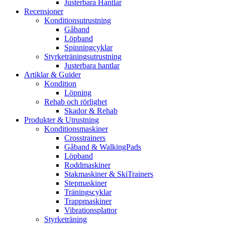
Justerbara Hantlar
Recensioner
Konditionsutrustning
Gåband
Löpband
Spinningcyklar
Styrketräningsutrustning
Justerbara hantlar
Artiklar & Guider
Kondition
Löpning
Rehab och rörlighet
Skador & Rehab
Produkter & Utrustning
Konditionsmaskiner
Crosstrainers
Gåband & WalkingPads
Löpband
Roddmaskiner
Stakmaskiner & SkiTrainers
Stepmaskiner
Träningscyklar
Trappmaskiner
Vibrationsplattor
Styrketräning