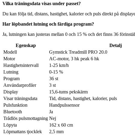
Vilka träningsdata visas under passet?
Du kan följa tid, distans, hastighet, kalorier och puls direkt på displa
Har löpbandet lutning och färdiga program?
Ja, lutningen kan justeras mellan 0 och 15 % och det finns 36 förinstä
Egenskap
Detalj
Modell
Gymstick Treadmill PRO 20.0
Motor
AC-motor, 3 hk peak 6 hk
Hastighetsintervall
1-25 km/h
Lutning
0-15 %
Program
36 st
Användarprofiler
3 st
Display
15,6-tums pekskärm
Visar träningsdata
Tid, distans, hastighet, kalorier, puls
Pulsfunktion
Handpulssensor
Bluetooth
Ja
Trådlös pulsmottagning
Nej
Löpyta
162 x 60 cm
Löpmattans tjocklek
2,5 mm