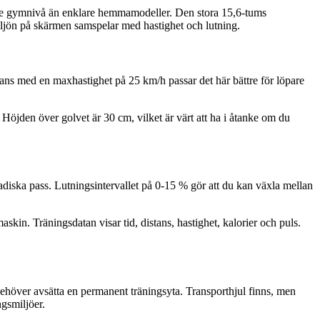
mare gymnivå än enklare hemmamodeller. Den stora 15,6-tums
iljön på skärmen samspelar med hastighet och lutning.
mans med en maxhastighet på 25 km/h passar det här bättre för löpare
öjden över golvet är 30 cm, vilket är värt att ha i åtanke om du
iska pass. Lutningsintervallet på 0-15 % gör att du kan växla mellan
in. Träningsdatan visar tid, distans, hastighet, kalorier och puls.
u behöver avsätta en permanent träningsyta. Transporthjul finns, men
ngsmiljöer.