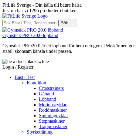
FitLife Sverige - Din källa till bättre hälsa
Just nu har vi
1296
produkter i butiken
Sök
Gymstick PRO 20.0 löpband
Gymstick PRO20.0 är ett löpband för hem och gym. Pekskärmen ger tydl
stabil, skonsam känsla under passen.
Login / Register
Bäst i Test
Kondition
Crosstrainers
Gåband
Löpband
Motionscyklar
Roddmaskiner
Spinningcyklar
Stepmaskiner
Trappmaskiner
Styrketräning