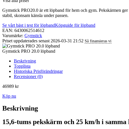
Visa alla priser
Gymstick PRO20.0 är ett löpband för hem och gym. Pekskärmen ger tydl
stabil, skonsam känsla under passen.
Se vårt bäst i test för löpband
Köpguide för löpband
EAN: 6430062514612
Varumärke:
Gymstick
Priset uppdaterades senast 2026-03-31 21:52
Så finansieras vi
Gymstick PRO 20.0 löpband
Beskrivning
Topplista
Historiska Prisförändringar
Recensioner (0)
46989
kr
Köp nu
Beskrivning
15,6-tums pekskärm och 25 km/h i samma