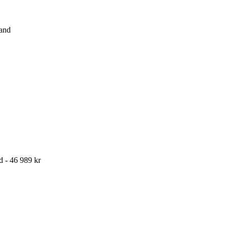
and
d - 46 989 kr