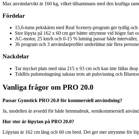
Max användarvikt är 160 kg, vilket tillsammans med den kraftiga ra
Fördelar
15,6-tums pekskärm med Real Scenery-program ger tydlig och m
Stor löpyta på 162 x 60 cm ger bättre utrymme vid högre fart oc
AC-motor, 25 km/h och 0-15 % lutning passar både intervaller, 
36 program och 3 användarprofiler underlättar när flera perso
Nackdelar
Tar mycket plats med sina 215 x 93 cm och kan inte fällas ihop
Trådlös pulsmottagning saknas trots att pulsvisning och Bluetoo
Vanliga frågor om PRO 20.0
Passar Gymstick PRO 20.0 för kommersiell användning?
Ja, modellen är avsedd för både hemmabruk, semikommersiell användn
Hur stor är löpytan på PRO 20.0?
Löpytan är 162 cm lång och 60 cm bred. Det ger mer utrymme för löpnin