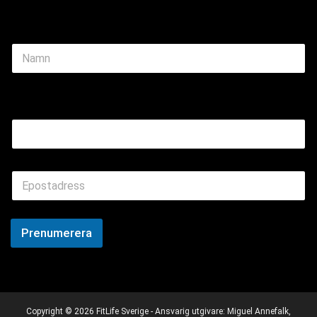
N
a
m
e
Email Name
*
E
m
a
i
l
Prenumerera
*
Copyright © 2026 FitLife Sverige - Ansvarig utgivare: Miguel Annefalk,