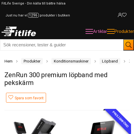
FitLife Sverige - Din källa till bättre hälsa
1296
Just nu har vi
produkter i butiken
Artiklar
Produkter
Hem
Produkter
Konditionsmaskiner
Löpband
Ze
ZenRun 300 premium löpband med
pekskärm
Spara som favorit
PRISJÄMFÖRD