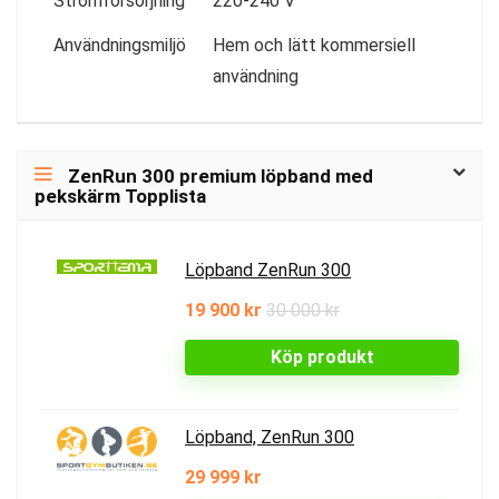
Strömförsörjning
220-240 V
Användningsmiljö
Hem och lätt kommersiell
användning
ZenRun 300 premium löpband med
pekskärm Topplista
Löpband ZenRun 300
19 900 kr
30 000 kr
Köp produkt
Löpband, ZenRun 300
29 999 kr