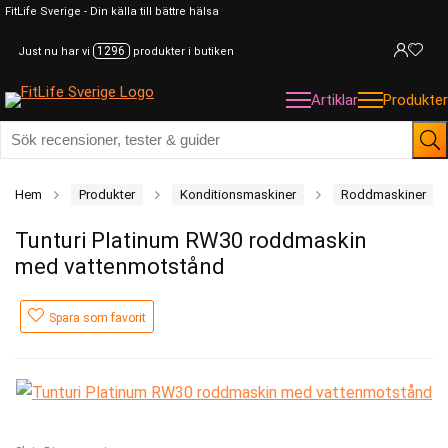
FitLife Sverige - Din källa till bättre hälsa
1296
Just nu har vi
produkter i butiken
Artiklar
Produkter
Hem
Produkter
Konditionsmaskiner
Roddmaskiner
Tunturi Platinum RW30 roddmaskin
med vattenmotstånd
Spara som favorit