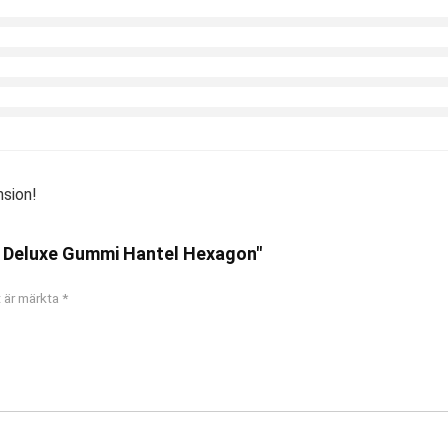
nsion!
RI Deluxe Gummi Hantel Hexagon"
t är märkta
*