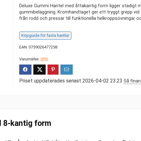
Deluxe Gummi Hantel med åttakantig form ligger stadigt m
gummibeläggning. Kromhandtaget ger ett tryggt grepp vid s
från rodd och pressar till funktionella helkroppsövningar och
Köpguide för fasta hantlar
EAN: 0759026477258
Varumärke:
SPRI
Priset uppdaterades senast 2026-04-02 23:23
Så finan
 8-kantig form