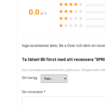
★
★
★
★
★
0.0
★
★
★
★
★
av 5
★
★
★
★
★
★
★
★
★
★
Inga recensioner ännu. Be a Doer och skriv en rece
Ta täten! Bli först med att recensera "SP
Din e-postadress kommer inte publiceras.
Obligatoriska fäl
Ditt betyg
Din recension
*