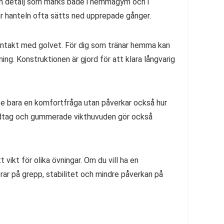
är en detalj som märks både i hemmagym och i
där hanteln ofta sätts ned upprepade gånger.
ontakt med golvet. För dig som tränar hemma kan
ning. Konstruktionen är gjord för att klara långvarig
nte bara en komfortfråga utan påverkar också hur
omhandtag och gummerade vikthuvuden gör också
 vikt för olika övningar. Om du vill ha en
 på grepp, stabilitet och mindre påverkan på