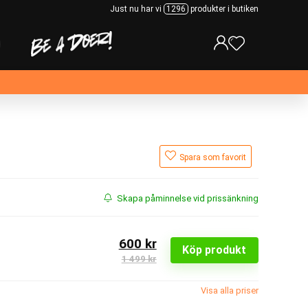
Just nu har vi
1296
produkter i butiken
Spara som favorit
Skapa påminnelse vid prissänkning
600 kr
Köp produkt
1 499 kr
Visa alla priser