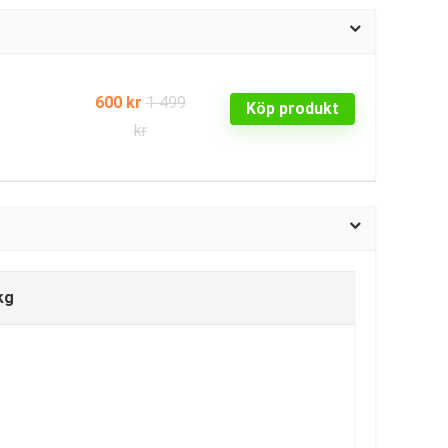
600 kr
1 499
Köp produkt
kr
kg