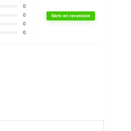
0
0
Skriv en recension
0
0