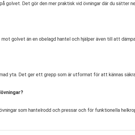
a på golvet. Det gör den mer praktisk vid övningar där du sätter ne
t golvet än en obelagd hantel och hjälper även till att dämpa 
ormad yta. Det ger ett grepp som är utformat för att kännas säk
elövningar?
övningar som hantelrodd och pressar och för funktionella helkrop