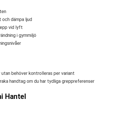
eten
t och dämpa ljud
pp vid lyft
ändning i gymmiljö
äningsnivåer
r utan behöver kontrolleras per variant
raka handtag om du har tydliga greppreferenser
i Hantel