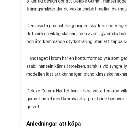
8-kantig design gör att Deluxe Gummi Hantel ligger 
träningsmiljöer där du växlar snabbt mellan övninga
Den svarta gummibeläggningen skyddar underlaget 
det vara en viktig skillnad, men även i gymmiljö bidr
och återkommande styrketräning utan att tappa sin
Handtaget i krom har en konturformad yta som ger 
stabil hanteln känns i rörelsen, särskilt vid tyngr
modellen lätt att känna igen bland klassiska hexhan
Deluxe Gummi Hantel finns i flera viktalternativ, vil
gummihantel med kromhandtag för både basövninga
golvet.
Anledningar att köpa