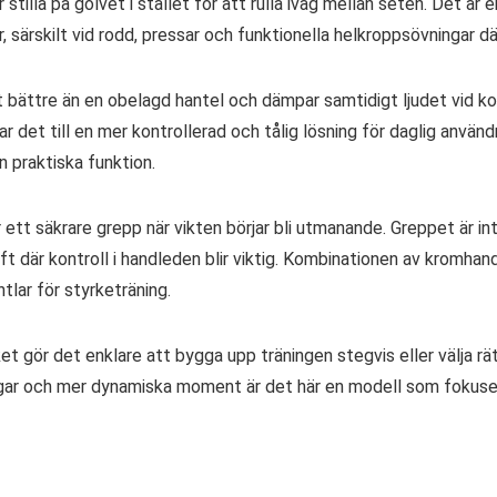
stilla på golvet i stället för att rulla iväg mellan seten. Det 
r, särskilt vid rodd, pressar och funktionella helkroppsövningar 
bättre än en obelagd hantel och dämpar samtidigt ljudet vid k
ar det till en mer kontrollerad och tålig lösning för daglig använd
 praktiska funktion.
ett säkrare grepp när vikten börjar bli utmanande. Greppet är i
e lyft där kontroll i handleden blir viktig. Kombinationen av kr
tlar för styrketräning.
ket gör det enklare att bygga upp träningen stegvis eller välja rätt
r och mer dynamiska moment är det här en modell som fokuserar