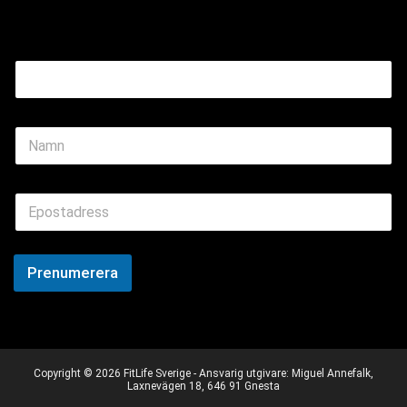
Name Email
N
a
m
e
E
*
m
a
i
l
Prenumerera
*
Copyright © 2026 FitLife Sverige - Ansvarig utgivare: Miguel Annefalk,
Laxnevägen 18, 646 91 Gnesta