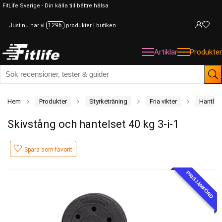
FitLife Sverige - Din källa till bättre hälsa
1296
Just nu har vi
produkter i butiken
Artiklar
Produkter
Hem
Produkter
Styrketräning
Fria vikter
Hantlar
Skivstång och hantelset 40 kg 3-i-1
Spara som favorit
PRISJÄMFÖRD