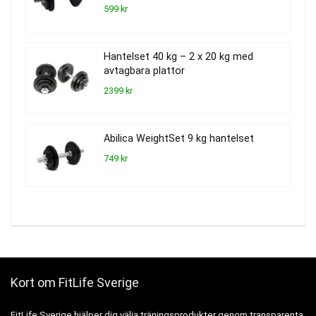
599 kr
Hantelset 40 kg – 2 x 20 kg med
avtagbara plattor
2399 kr
Abilica WeightSet 9 kg hantelset
749 kr
Kort om FitLife Sverige
FitLife Sverige hjälper dig välja träningsprodukter genom transparenta