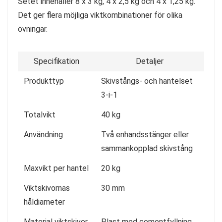
Setet innehåller 8 x 3 kg, 4 x 2,5 kg och 4 x 1,25 kg.
Det ger flera möjliga viktkombinationer för olika
övningar.
Specifikation
Detaljer
Produkttyp
Skivstångs- och hantelset
3-i-1
Totalvikt
40 kg
Användning
Två enhandsstänger eller
sammankopplad skivstång
Maxvikt per hantel
20 kg
Viktskivornas
30 mm
håldiameter
Material viktskivor
Plast med cementfyllning