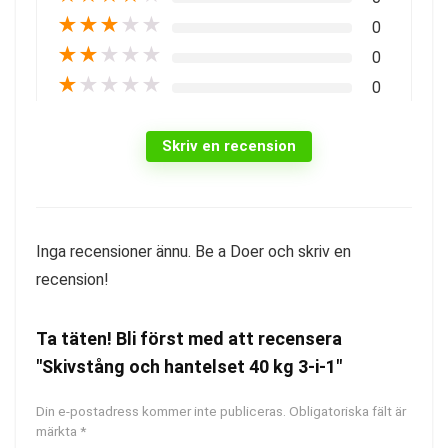
★
★
★
★
★
0
★
★
★
★
★
0
★
★
★
★
★
0
Skriv en recension
Inga recensioner ännu. Be a Doer och skriv en
recension!
Ta täten! Bli först med att recensera
"Skivstång och hantelset 40 kg 3-i-1"
Din e-postadress kommer inte publiceras.
Obligatoriska fält är
märkta
*