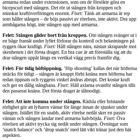
armarna redan under extensionen, som om de försökte göra en
bicepscurl med stången. Det rör ut stången från kroppen och
minskar kraftöverföringen enormt.
Fixet:
Tänk att armarna är rep
som håller stången – de böjs passivt av rörelsen, inte aktivt. Dra upp
armbågarna högt, inte stången upp med armarna.
Felet: Stången glider bort från kroppen.
Om stången svänger ut i
en båge framåt under lyftet förlorar du kontroll och belastningen på
ryggen ökar kraftigt.
Fixet:
Håll stången nära, nästan skrapande mot
skenbenen i det första draget. En bra cue är att föreställa sig att du
drar stången uppåt längs en vertikal vägg precis framför dig.
Felet: För tidig höftöppning.
’Hip shooting’ kallas det när höfterna
sträcks för tidigt – stången är knappt förbi knäna men höfterna har
redan öppnats och ryggens vinkel ändras abrupt. Det kostar kraft
och ger en dålig stångbana.
Fixet:
Håll axlarna ovanför stången tills
den passerat knäna. Det första draget är tålmodigt.
Felet: Att inte komma under stången.
Rädsla eller bristande
rörlighet gör att lyftaren väntar för länge innan de sjunker under
stången. Istället för en snabb, aktiv rörelse nedåt sker en passiv
väntan och stången landar med armarna halvböjda.
Fixet:
Öva
rörelsen att aktivt trycka sig nedåt under stången. Övningar som
’snatch balance’ och ’drop snatch’ med lätt vikt tränar just den här
aspekten.