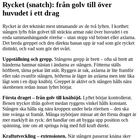
Rycket (snatch): från golv till över
huvudet i ett drag
Rycket är det tekniskt mest utmanande av de två lyften. I korthet:
stången lyfts från golvet till sträckta armar rakt över huvudet i en
enda sammanhängande rörelse – utan stopp vid bröstet eller axlarna.
Det breda greppet och den direkta banan upp är vad som gör rycket
distinkt, och vad som gör det svårt.
Uppställning och grepp.
Stångens grepp är brett – ofta så brett att
händerna hamnar nästan i ändarna av stången. Fötterna ställs
höftbrett, tårna pekar lätt utåt. Ryggen är rak, axlarna är lite framför
eller rakt ovanför stången, höfterna är lägre än axlarna men inte lika
lågt som i en djup knäböj. Greppet är aktivt och stången hålls nära
skenbenen redan innan lyftet börjar.
Första draget – från golv till knähöjd.
Lyftet börjar kontrollerat.
Benen trycker ifrån golvet medan ryggens vinkel hålls konstant.
Stången ska hålla sig nära kroppen under hela rörelsen – den ska
inte svänga ut framåt. Många nybörjare missar att det första draget är
mer marklyft än ryck: det handlar om att bygga upp position och
spänning, inte om att springa iväg med full kraft direkt.
Kraftutveckling – extensionen.
När stången passerar knäna sker