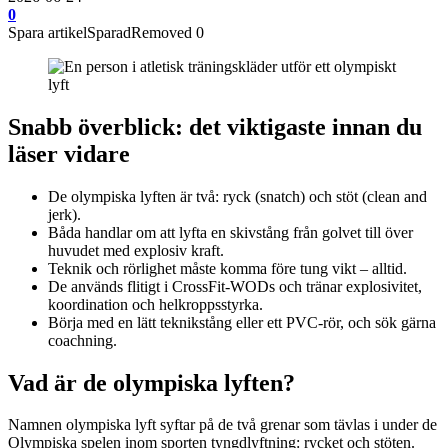
0
Spara artikel
Sparad
Removed
0
Snabb överblick: det viktigaste innan du
läser vidare
De olympiska lyften är två: ryck (snatch) och stöt (clean and
jerk).
Båda handlar om att lyfta en skivstång från golvet till över
huvudet med explosiv kraft.
Teknik och rörlighet måste komma före tung vikt – alltid.
De används flitigt i CrossFit-WODs och tränar explosivitet,
koordination och helkroppsstyrka.
Börja med en lätt teknikstång eller ett PVC-rör, och sök gärna
coachning.
Vad är de olympiska lyften?
Namnen olympiska lyft syftar på de två grenar som tävlas i under de
Olympiska spelen inom sporten tyngdlyftning: rycket och stöten.