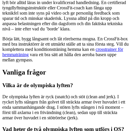
lyft bör alltid läras in under kvalificerad handledning. En certifierad
tyngdlyftningsinstruktör eller CrossFit-coach kan fånga upp
teknikfel som inte syns på video och ge personlig feedback som
sparar tid och minskar skaderisk. Lyssna alltid på din kropp och
anpassa belastningen efter din dagsform och din faktiska tekniska
nivå – inte efter vad du ’borde’ klara.
Börja lätt, bygg långsamt och låt rörelserna mogna. En CrossFit-box
med bra instruktörer är ett utmärkt ställe att ta sina första steg. Vill du
komplettera med konditionsträning hemma kan en
crosstrainer för
hemmaträning
vara ett bra sätt att hålla den aeroba basen uppe
mellan gympass.
Vanliga frågor
Vilka är de olympiska lyften?
De olympiska lyften är ryck (snatch) och stöt (clean and jerk). I
rycket lyfts stången från golvet till sträckta armar över huvudet i ett
enda sammanhängande drag. I stöten lyfts stången i två moment –
först till axlarna i en frivändning (clean), sedan upp till sträckta
armar över huvudet i en stötrörelse (jerk).
Vad heter de två olympiska lyften som utförs i OS?