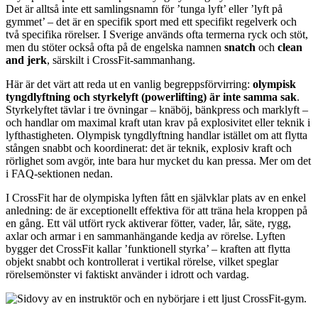
Det är alltså inte ett samlingsnamn för ’tunga lyft’ eller ’lyft på
gymmet’ – det är en specifik sport med ett specifikt regelverk och
två specifika rörelser. I Sverige används ofta termerna ryck och stöt,
men du stöter också ofta på de engelska namnen
snatch
och
clean
and jerk
, särskilt i CrossFit-sammanhang.
Här är det värt att reda ut en vanlig begreppsförvirring:
olympisk
tyngdlyftning och styrkelyft (powerlifting) är inte samma sak
.
Styrkelyftet tävlar i tre övningar – knäböj, bänkpress och marklyft –
och handlar om maximal kraft utan krav på explosivitet eller teknik i
lyfthastigheten. Olympisk tyngdlyftning handlar istället om att flytta
stången snabbt och koordinerat: det är teknik, explosiv kraft och
rörlighet som avgör, inte bara hur mycket du kan pressa. Mer om det
i FAQ-sektionen nedan.
I CrossFit har de olympiska lyften fått en självklar plats av en enkel
anledning: de är exceptionellt effektiva för att träna hela kroppen på
en gång. Ett väl utfört ryck aktiverar fötter, vader, lår, säte, rygg,
axlar och armar i en sammanhängande kedja av rörelse. Lyften
bygger det CrossFit kallar ’funktionell styrka’ – kraften att flytta
objekt snabbt och kontrollerat i vertikal rörelse, vilket speglar
rörelsemönster vi faktiskt använder i idrott och vardag.