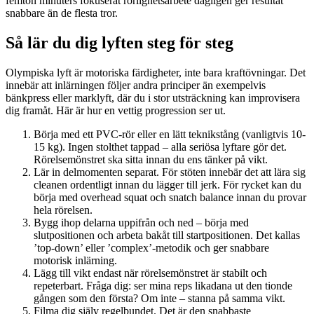
femton minuters fokuserat rörlighetsarbete dagligen ger resultat
snabbare än de flesta tror.
Så lär du dig lyften steg för steg
Olympiska lyft är motoriska färdigheter, inte bara kraftövningar. Det
innebär att inlärningen följer andra principer än exempelvis
bänkpress eller marklyft, där du i stor utsträckning kan improvisera
dig framåt. Här är hur en vettig progression ser ut.
Börja med ett PVC-rör eller en lätt teknikstång (vanligtvis 10-
15 kg). Ingen stolthet tappad – alla seriösa lyftare gör det.
Rörelsemönstret ska sitta innan du ens tänker på vikt.
Lär in delmomenten separat. För stöten innebär det att lära sig
cleanen ordentligt innan du lägger till jerk. För rycket kan du
börja med overhead squat och snatch balance innan du provar
hela rörelsen.
Bygg ihop delarna uppifrån och ned – börja med
slutpositionen och arbeta bakåt till startpositionen. Det kallas
’top-down’ eller ’complex’-metodik och ger snabbare
motorisk inlärning.
Lägg till vikt endast när rörelsemönstret är stabilt och
repeterbart. Fråga dig: ser mina reps likadana ut den tionde
gången som den första? Om inte – stanna på samma vikt.
Filma dig själv regelbundet. Det är den snabbaste