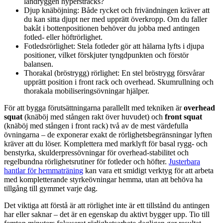
ländryggen hypersträcks?
Djup knäböjning: Både rycket och frivändningen kräver att
du kan sitta djupt ner med upprätt överkropp. Om du faller
bakåt i bottenpositionen behöver du jobba med antingen
fotled- eller höftrörlighet.
Fotledsrörlighet: Stela fotleder gör att hälarna lyfts i djupa
positioner, vilket förskjuter tyngdpunkten och förstör
balansen.
Thorakal (bröstrygg) rörlighet: En stel bröstrygg försvårar
upprätt position i front rack och overhead. Skumrullning och
thorakala mobiliseringsövningar hjälper.
För att bygga förutsättningarna parallellt med tekniken är
overhead
squat
(knäböj med stången rakt över huvudet) och
front squat
(knäböj med stången i front rack) två av de mest värdefulla
övningarna – de exponerar exakt de rörlighetsbegränsningar lyften
kräver att du löser. Komplettera med marklyft för basal rygg- och
benstyrka, skulderpressövningar för overhead-stabilitet och
regelbundna rörlighetsrutiner för fotleder och höfter.
Justerbara
hantlar för hemmaträning
kan vara ett smidigt verktyg för att arbeta
med kompletterande styrkeövningar hemma, utan att behöva ha
tillgång till gymmet varje dag.
Det viktiga att förstå är att rörlighet inte är ett tillstånd du antingen
har eller saknar – det är en egenskap du aktivt bygger upp. Tio till