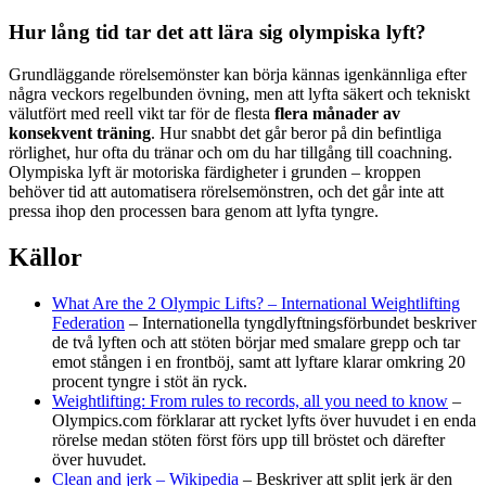
Hur lång tid tar det att lära sig olympiska lyft?
Grundläggande rörelsemönster kan börja kännas igenkännliga efter
några veckors regelbunden övning, men att lyfta säkert och tekniskt
välutfört med reell vikt tar för de flesta
flera månader av
konsekvent träning
. Hur snabbt det går beror på din befintliga
rörlighet, hur ofta du tränar och om du har tillgång till coachning.
Olympiska lyft är motoriska färdigheter i grunden – kroppen
behöver tid att automatisera rörelsemönstren, och det går inte att
pressa ihop den processen bara genom att lyfta tyngre.
Källor
What Are the 2 Olympic Lifts? – International Weightlifting
Federation
– Internationella tyngdlyftningsförbundet beskriver
de två lyften och att stöten börjar med smalare grepp och tar
emot stången i en frontböj, samt att lyftare klarar omkring 20
procent tyngre i stöt än ryck.
Weightlifting: From rules to records, all you need to know
–
Olympics.com förklarar att rycket lyfts över huvudet i en enda
rörelse medan stöten först förs upp till bröstet och därefter
över huvudet.
Clean and jerk – Wikipedia
– Beskriver att split jerk är den