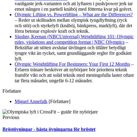
vanligaste jerk-varianten och att lyftaren i push/power jerk tar
emot stången i en partiell knäböj med fötterna kvar på golvet.
Olympic Lifting vs. Powerlifting – What are the Differences?
– Reder ut skillnaden mellan olympisk tyngdlyftning (ryck
och stöt) och styrkelyft (knäböj, bänkpress, marklyft), där det
förra betonar explosiv kraft och teknik.
Slusher, Keenan (NBCUniversal) Weightlifting 101: Olympic
rules, violations and competition format | NBC Olympics
–
Bekräftar att stöten avslutar tävlingen och tillåter betydligt
tyngre vikt än rycket, samt grundläggande regler för godkänt
lyft.
Olympic Weightlifting For Beginners: Your First 12 Months
–
Erfaren tränare beskriver att nybörjare bör prioritera teknik
framför vikt och att solid teknik med meningsfulla laster oftast
tar flera månader, ungefär 6-12 månader.
Författare
Miguel Annefalk
[Författare]
Previous
Bröstövningar - bästa övningarna för bröstet