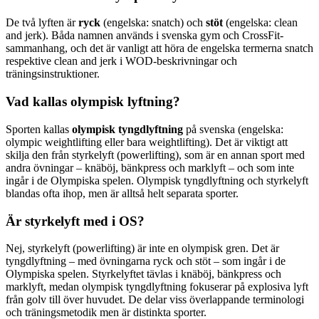
De två lyften är
ryck
(engelska: snatch) och
stöt
(engelska: clean
and jerk). Båda namnen används i svenska gym och CrossFit-
sammanhang, och det är vanligt att höra de engelska termerna snatch
respektive clean and jerk i WOD-beskrivningar och
träningsinstruktioner.
Vad kallas olympisk lyftning?
Sporten kallas
olympisk tyngdlyftning
på svenska (engelska:
olympic weightlifting eller bara weightlifting). Det är viktigt att
skilja den från styrkelyft (powerlifting), som är en annan sport med
andra övningar – knäböj, bänkpress och marklyft – och som inte
ingår i de Olympiska spelen. Olympisk tyngdlyftning och styrkelyft
blandas ofta ihop, men är alltså helt separata sporter.
Är styrkelyft med i OS?
Nej, styrkelyft (powerlifting) är inte en olympisk gren. Det är
tyngdlyftning – med övningarna ryck och stöt – som ingår i de
Olympiska spelen. Styrkelyftet tävlas i knäböj, bänkpress och
marklyft, medan olympisk tyngdlyftning fokuserar på explosiva lyft
från golv till över huvudet. De delar viss överlappande terminologi
och träningsmetodik men är distinkta sporter.