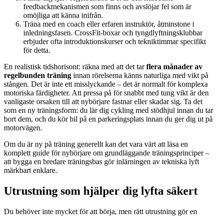
feedbackmekanismen som finns och avslöjar fel som är
omöjliga att känna inifrån.
Träna med en coach eller erfaren instruktör, åtminstone i
inledningsfasen. CrossFit-boxar och tyngdlyftningsklubbar
erbjuder ofta introduktionskurser och tekniktimmar specifikt
för detta.
En realistisk tidshorisont: räkna med att det tar
flera månader av
regelbunden träning
innan rörelserna känns naturliga med vikt på
stången. Det är inte ett misslyckande – det är normalt för komplexa
motoriska färdigheter. Att pressa på för snabbt med tung vikt är den
vanligaste orsaken till att nybörjare fastnar eller skadar sig. Ta det
som en ny träningsform: du lär dig cykling med stödhjul innan du tar
bort dem, och du kör bil på en parkeringsplats innan du ger dig ut på
motorvägen.
Om du är ny på träning generellt kan det vara värt att läsa en
komplett guide för nybörjare om grundläggande träningsprinciper –
att bygga en bredare träningsbas gör inlärningen av tekniska lyft
märkbart enklare.
Utrustning som hjälper dig lyfta säkert
Du behöver inte mycket för att börja, men rätt utrustning gör en