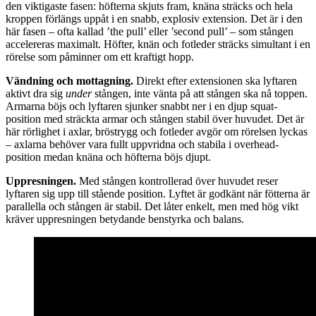
den viktigaste fasen: höfterna skjuts fram, knäna sträcks och hela
kroppen förlängs uppåt i en snabb, explosiv extension. Det är i den
här fasen – ofta kallad ’the pull’ eller ’second pull’ – som stången
accelereras maximalt. Höfter, knän och fotleder sträcks simultant i en
rörelse som påminner om ett kraftigt hopp.
Vändning och mottagning.
Direkt efter extensionen ska lyftaren
aktivt dra sig
under
stången, inte vänta på att stången ska nå toppen.
Armarna böjs och lyftaren sjunker snabbt ner i en djup squat-
position med sträckta armar och stången stabil över huvudet. Det är
här rörlighet i axlar, bröstrygg och fotleder avgör om rörelsen lyckas
– axlarna behöver vara fullt uppvridna och stabila i overhead-
position medan knäna och höfterna böjs djupt.
Uppresningen.
Med stången kontrollerad över huvudet reser
lyftaren sig upp till stående position. Lyftet är godkänt när fötterna är
parallella och stången är stabil. Det låter enkelt, men med hög vikt
kräver uppresningen betydande benstyrka och balans.