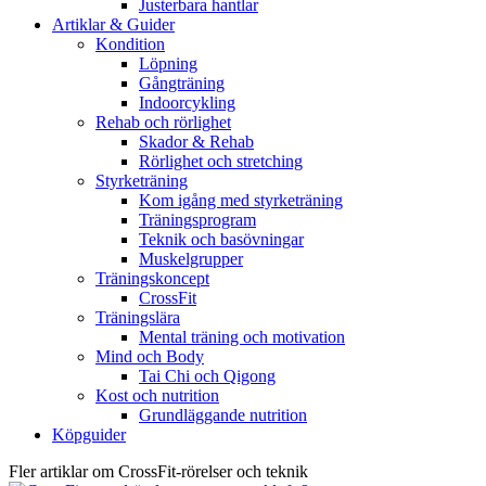
Justerbara hantlar
Artiklar & Guider
Kondition
Löpning
Gångträning
Indoorcykling
Rehab och rörlighet
Skador & Rehab
Rörlighet och stretching
Styrketräning
Kom igång med styrketräning
Träningsprogram
Teknik och basövningar
Muskelgrupper
Träningskoncept
CrossFit
Träningslära
Mental träning och motivation
Mind och Body
Tai Chi och Qigong
Kost och nutrition
Grundläggande nutrition
Köpguider
Fler artiklar om CrossFit-rörelser och teknik