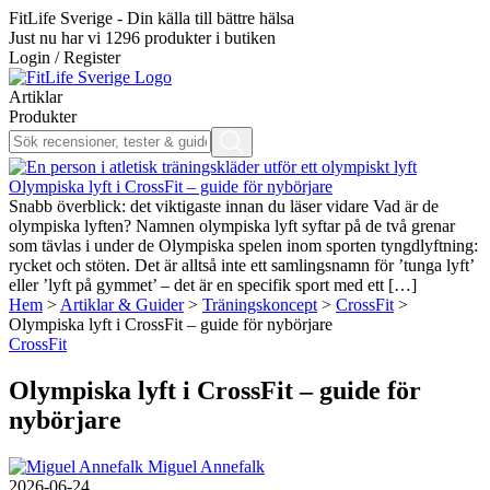
FitLife Sverige - Din källa till bättre hälsa
Just nu har vi
1296
produkter i butiken
Login / Register
Artiklar
Produkter
Olympiska lyft i CrossFit – guide för nybörjare
Snabb överblick: det viktigaste innan du läser vidare Vad är de
olympiska lyften? Namnen olympiska lyft syftar på de två grenar
som tävlas i under de Olympiska spelen inom sporten tyngdlyftning:
rycket och stöten. Det är alltså inte ett samlingsnamn för ’tunga lyft’
eller ’lyft på gymmet’ – det är en specifik sport med ett […]
Hem
>
Artiklar & Guider
>
Träningskoncept
>
CrossFit
>
Olympiska lyft i CrossFit – guide för nybörjare
CrossFit
Olympiska lyft i CrossFit – guide för
nybörjare
Miguel Annefalk
2026-06-24