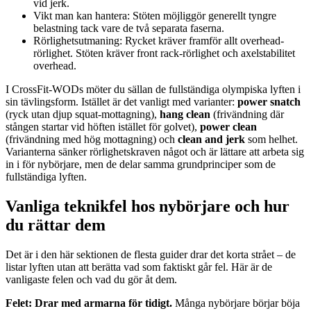
vid jerk.
Vikt man kan hantera: Stöten möjliggör generellt tyngre
belastning tack vare de två separata faserna.
Rörlighetsutmaning: Rycket kräver framför allt overhead-
rörlighet. Stöten kräver front rack-rörlighet och axelstabilitet
overhead.
I CrossFit-WODs möter du sällan de fullständiga olympiska lyften i
sin tävlingsform. Istället är det vanligt med varianter:
power snatch
(ryck utan djup squat-mottagning),
hang clean
(frivändning där
stången startar vid höften istället för golvet),
power clean
(frivändning med hög mottagning) och
clean and jerk
som helhet.
Varianterna sänker rörlighetskraven något och är lättare att arbeta sig
in i för nybörjare, men de delar samma grundprinciper som de
fullständiga lyften.
Vanliga teknikfel hos nybörjare och hur
du rättar dem
Det är i den här sektionen de flesta guider drar det korta strået – de
listar lyften utan att berätta vad som faktiskt går fel. Här är de
vanligaste felen och vad du gör åt dem.
Felet: Drar med armarna för tidigt.
Många nybörjare börjar böja