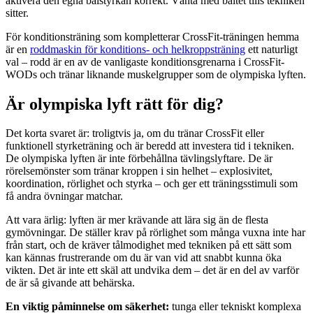
aktivera den egna bålstyrkan korrekt. Vänta med bältet tills tekniken
sitter.
För konditionsträning som kompletterar CrossFit-träningen hemma
är en
roddmaskin för konditions- och helkroppsträning
ett naturligt
val – rodd är en av de vanligaste konditionsgrenarna i CrossFit-
WODs och tränar liknande muskelgrupper som de olympiska lyften.
Är olympiska lyft rätt för dig?
Det korta svaret är: troligtvis ja, om du tränar CrossFit eller
funktionell styrketräning och är beredd att investera tid i tekniken.
De olympiska lyften är inte förbehållna tävlingslyftare. De är
rörelsemönster som tränar kroppen i sin helhet – explosivitet,
koordination, rörlighet och styrka – och ger ett träningsstimuli som
få andra övningar matchar.
Att vara ärlig: lyften är mer krävande att lära sig än de flesta
gymövningar. De ställer krav på rörlighet som många vuxna inte har
från start, och de kräver tålmodighet med tekniken på ett sätt som
kan kännas frustrerande om du är van vid att snabbt kunna öka
vikten. Det är inte ett skäl att undvika dem – det är en del av varför
de är så givande att behärska.
En viktig påminnelse om säkerhet:
tunga eller tekniskt komplexa