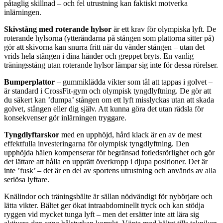
påtaglig skillnad – och fel utrustning kan faktiskt motverka
inlärningen.
Skivstång med roterande hylsor
är ett krav för olympiska lyft. De
roterande hylsorna (ytterändarna på stången som plattorna sitter på)
gör att skivorna kan snurra fritt när du vänder stången – utan det
vrids hela stången i dina händer och greppet bryts. En vanlig
träningsstång utan roterande hylsor lämpar sig inte för dessa rörelser.
Bumperplattor
– gummiklädda vikter som tål att tappas i golvet –
är standard i CrossFit-gym och olympisk tyngdlyftning. De gör att
du säkert kan ’dumpa’ stången om ett lyft misslyckas utan att skada
golvet, stången eller dig själv. Att kunna göra det utan rädsla för
konsekvenser gör inlärningen tryggare.
Tyngdlyftarskor
med en upphöjd, hård klack är en av de mest
effektfulla investeringarna för olympisk tyngdlyftning. Den
upphöjda hälen kompenserar för begränsad fotledsrörlighet och gör
det lättare att hålla en upprätt överkropp i djupa positioner. Det är
inte ’fusk’ – det är en del av sportens utrustning och används av alla
seriösa lyftare.
Knälindor och träningsbälte är sällan nödvändigt för nybörjare och
lätta vikter. Bältet ger ökat intraabdominellt tryck och kan stödja
ryggen vid mycket tunga lyft – men det ersätter inte att lära sig