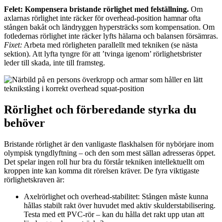
Felet: Kompensera bristande rörlighet med felställning.
Om
axlarnas rörlighet inte räcker för overhead-position hamnar ofta
stången bakåt och ländryggen hypersträcks som kompensation. Om
fotledernas rörlighet inte räcker lyfts hälarna och balansen försämras.
Fixet:
Arbeta med rörligheten parallellt med tekniken (se nästa
sektion). Att lyfta tyngre för att ’tvinga igenom’ rörlighetsbrister
leder till skada, inte till framsteg.
Rörlighet och förberedande styrka du
behöver
Bristande rörlighet är den vanligaste flaskhalsen för nybörjare inom
olympisk tyngdlyftning – och den som mest sällan adresseras öppet.
Det spelar ingen roll hur bra du förstår tekniken intellektuellt om
kroppen inte kan komma dit rörelsen kräver. De fyra viktigaste
rörlighetskraven är:
Axelrörlighet och overhead-stabilitet: Stången måste kunna
hållas stabilt rakt över huvudet med aktiv skulderstabilisering.
Testa med ett PVC-rör – kan du hålla det rakt upp utan att