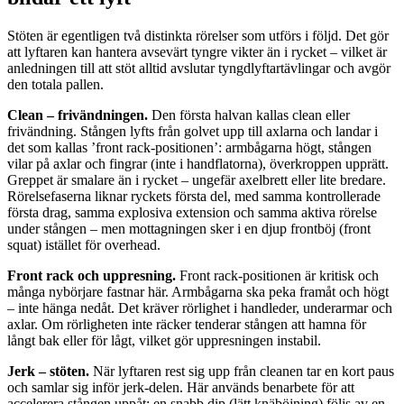
Stöten är egentligen två distinkta rörelser som utförs i följd. Det gör
att lyftaren kan hantera avsevärt tyngre vikter än i rycket – vilket är
anledningen till att stöt alltid avslutar tyngdlyftartävlingar och avgör
den totala pallen.
Clean – frivändningen.
Den första halvan kallas clean eller
frivändning. Stången lyfts från golvet upp till axlarna och landar i
det som kallas ’front rack-positionen’: armbågarna högt, stången
vilar på axlar och fingrar (inte i handflatorna), överkroppen upprätt.
Greppet är smalare än i rycket – ungefär axelbrett eller lite bredare.
Rörelsefaserna liknar ryckets första del, med samma kontrollerade
första drag, samma explosiva extension och samma aktiva rörelse
under stången – men mottagningen sker i en djup frontböj (front
squat) istället för overhead.
Front rack och uppresning.
Front rack-positionen är kritisk och
många nybörjare fastnar här. Armbågarna ska peka framåt och högt
– inte hänga nedåt. Det kräver rörlighet i handleder, underarmar och
axlar. Om rörligheten inte räcker tenderar stången att hamna för
långt bak eller för lågt, vilket gör uppresningen instabil.
Jerk – stöten.
När lyftaren rest sig upp från cleanen tar en kort paus
och samlar sig inför jerk-delen. Här används benarbete för att
accelerera stången uppåt: en snabb dip (lätt knäböjning) följs av en