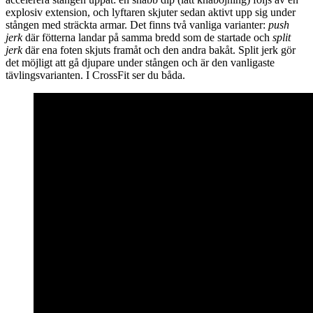
explosiv extension, och lyftaren skjuter sedan aktivt upp sig under
stången med sträckta armar. Det finns två vanliga varianter:
push
jerk
där fötterna landar på samma bredd som de startade och
split
jerk
där ena foten skjuts framåt och den andra bakåt. Split jerk gör
det möjligt att gå djupare under stången och är den vanligaste
tävlingsvarianten. I CrossFit ser du båda.