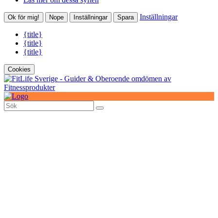
Inställningar
Ok för mig!
Nope
Inställningar
Spara
{title}
{title}
{title}
Cookies