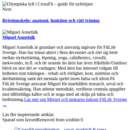
Next
Bröstmuskeln: anatomi, funktion och rätt träning
Miguel Annefalk
Miguel Annefalk är grundare och ansvarig utgivare för FitLife
Sverige. Han har tränat aktivt i flera decennier och rört sig brett
mellan styrketräning, löpning, yoga, calisthenics, crossfit,
taekwondo, m.fl. och de senaste tio åren har även friluftsliv/Outdoor
blivit en stor del av vardagen. Med åren har intresset vidgats till
helheten runt träningen - rehab och rörlighet, kost, nutrition och
återhämtning samt det mentala spelet inom hälsa och idrott.På
FitLife Sverige ansvarar Miguel för innehållets research, urval och
kvalitetssäkring. Han arbetar metodiskt, verifierar centrala uppgifter
mot tillförlitliga källor och är noga med att skilja på fakta och
bedömning.
Läs mer om Miguel och tankarna bakom FitLife Sverige
→
Läs fler inspirerande artiklar
Sparad som favorit
Removed from wishlist
0