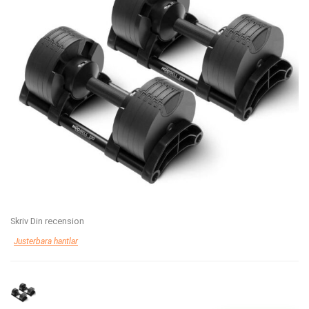
Skriv Din recension
Justerbara hantlar