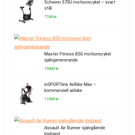
Schwinn 570U motionscykel – svart
stål
7749 kr
Master Fitness B50 motionscykel
självgenererande
15900 kr
inSPORTline AirBike Max –
kommersiell airbike
11999 kr
Assault Air Runner självgående
löpband