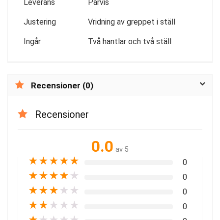
Leverans
Parvis
Justering
Vridning av greppet i ställ
Ingår
Två hantlar och två ställ
Recensioner (0)
Recensioner
0.0
av 5
★
★
★
★
★
0
★
★
★
★
★
0
★
★
★
★
★
0
★
★
★
★
★
0
★
★
★
★
★