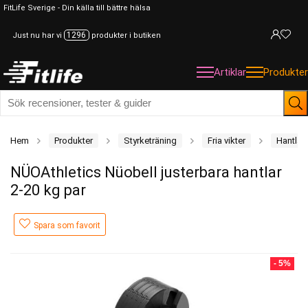
FitLife Sverige - Din källa till bättre hälsa
1296
Just nu har vi
produkter i butiken
Artiklar
Produkter
Hem
Produkter
Styrketräning
Fria vikter
Hantlar
NÜOAthletics Nüobell justerbara hantlar
2-20 kg par
Spara som favorit
- 5%