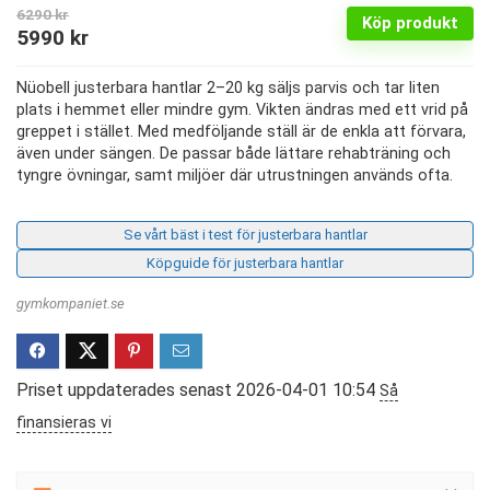
6290
kr
Köp produkt
Det
Det
5990
kr
ursprungliga
nuvarande
Nüobell justerbara hantlar 2–20 kg säljs parvis och tar liten
priset
priset
plats i hemmet eller mindre gym. Vikten ändras med ett vrid på
var:
är:
greppet i stället. Med medföljande ställ är de enkla att förvara,
även under sängen. De passar både lättare rehabträning och
6290 kr.
5990 kr.
tyngre övningar, samt miljöer där utrustningen används ofta.
Se vårt bäst i test för justerbara hantlar
Köpguide för justerbara hantlar
gymkompaniet.se
Priset uppdaterades senast 2026-04-01 10:54
Så
finansieras vi