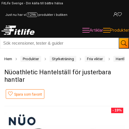
FitLife Sverige - Din källa till bättre hälsa
1296
Just nu har vi
produkter i butiken
Artiklar
Produkter
Hem
Produkter
Styrketräning
Fria vikter
Hantlar
Nüoathletic Hantelställ för justerbara
hantlar
Spara som favorit
- 19%