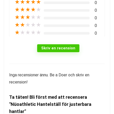
★
★
★
★
★
0
★
★
★
★
★
0
★
★
★
★
★
0
★
★
★
★
★
0
★
★
★
★
★
0
Skriv en recension
Inga recensioner ännu. Be a Doer och skriv en
recension!
Ta täten! Bli först med att recensera
"Nüoathletic Hantelställ för justerbara
hantlar"