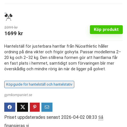
2099
kr
Köp produkt
Det
Det
1699
kr
ursprungliga
nuvarande
Hantelställ för justerbara hantlar från Nüoathletic håller
priset
priset
ordning på dina vikter och frigör golvyta. Passar modellerna 2–
var:
är:
20 kg och 2–32 kg. Den stillrena formen gör att hantlarna får
en fast plats i hemmet, samtidigt som förvaringen blir mer
2099 kr.
1699 kr.
överskådlig och mindre rörig än när de ligger på golvet.
Köpguide för hantelställ och hantelstativ
gymkompaniet.se
Priset uppdaterades senast 2026-04-02 08:33
Så
finansieras vi