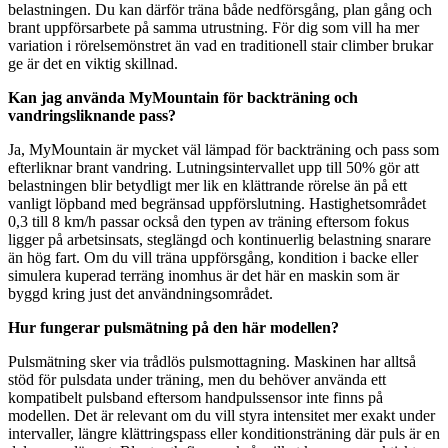
belastningen. Du kan därför träna både nedförsgång, plan gång och
brant uppförsarbete på samma utrustning. För dig som vill ha mer
variation i rörelsemönstret än vad en traditionell stair climber brukar
ge är det en viktig skillnad.
Kan jag använda MyMountain för backträning och
vandringsliknande pass?
Ja, MyMountain är mycket väl lämpad för backträning och pass som
efterliknar brant vandring. Lutningsintervallet upp till 50% gör att
belastningen blir betydligt mer lik en klättrande rörelse än på ett
vanligt löpband med begränsad uppförslutning. Hastighetsområdet
0,3 till 8 km/h passar också den typen av träning eftersom fokus
ligger på arbetsinsats, steglängd och kontinuerlig belastning snarare
än hög fart. Om du vill träna uppförsgång, kondition i backe eller
simulera kuperad terräng inomhus är det här en maskin som är
byggd kring just det användningsområdet.
Hur fungerar pulsmätning på den här modellen?
Pulsmätning sker via trådlös pulsmottagning. Maskinen har alltså
stöd för pulsdata under träning, men du behöver använda ett
kompatibelt pulsband eftersom handpulssensor inte finns på
modellen. Det är relevant om du vill styra intensitet mer exakt under
intervaller, längre klättringspass eller konditionsträning där puls är en