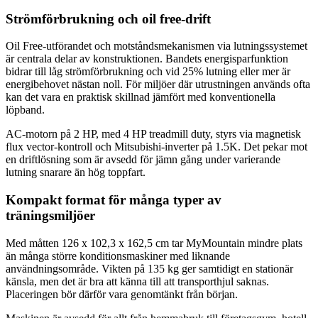
Strömförbrukning och oil free-drift
Oil Free-utförandet och motståndsmekanismen via lutningssystemet
är centrala delar av konstruktionen. Bandets energisparfunktion
bidrar till låg strömförbrukning och vid 25% lutning eller mer är
energibehovet nästan noll. För miljöer där utrustningen används ofta
kan det vara en praktisk skillnad jämfört med konventionella
löpband.
AC-motorn på 2 HP, med 4 HP treadmill duty, styrs via magnetisk
flux vector-kontroll och Mitsubishi-inverter på 1.5K. Det pekar mot
en driftlösning som är avsedd för jämn gång under varierande
lutning snarare än hög toppfart.
Kompakt format för många typer av
träningsmiljöer
Med måtten 126 x 102,3 x 162,5 cm tar MyMountain mindre plats
än många större konditionsmaskiner med liknande
användningsområde. Vikten på 135 kg ger samtidigt en stationär
känsla, men det är bra att känna till att transporthjul saknas.
Placeringen bör därför vara genomtänkt från början.