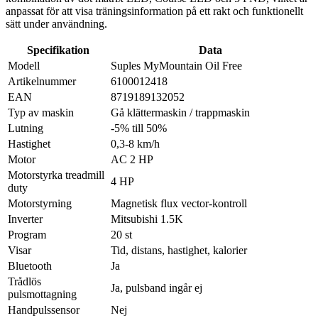
anpassat för att visa träningsinformation på ett rakt och funktionellt
sätt under användning.
Specifikation
Data
Modell
Suples MyMountain Oil Free
Artikelnummer
6100012418
EAN
8719189132052
Typ av maskin
Gå klättermaskin / trappmaskin
Lutning
-5% till 50%
Hastighet
0,3-8 km/h
Motor
AC 2 HP
Motorstyrka treadmill
4 HP
duty
Motorstyrning
Magnetisk flux vector-kontroll
Inverter
Mitsubishi 1.5K
Program
20 st
Visar
Tid, distans, hastighet, kalorier
Bluetooth
Ja
Trådlös
Ja, pulsband ingår ej
pulsmottagning
Handpulssensor
Nej