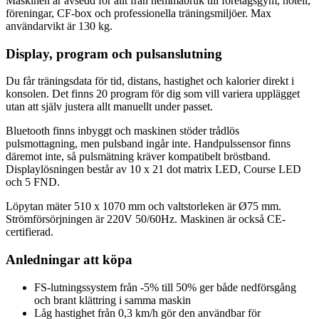
Maskinen är avsedd för allt från hemmabruk till företagsgym, hotell,
föreningar, CF-box och professionella träningsmiljöer. Max
användarvikt är 130 kg.
Display, program och pulsanslutning
Du får träningsdata för tid, distans, hastighet och kalorier direkt i
konsolen. Det finns 20 program för dig som vill variera upplägget
utan att själv justera allt manuellt under passet.
Bluetooth finns inbyggt och maskinen stöder trådlös
pulsmottagning, men pulsband ingår inte. Handpulssensor finns
däremot inte, så pulsmätning kräver kompatibelt bröstband.
Displaylösningen består av 10 x 21 dot matrix LED, Course LED
och 5 FND.
Löpytan mäter 510 x 1070 mm och valtstorleken är Ø75 mm.
Strömförsörjningen är 220V 50/60Hz. Maskinen är också CE-
certifierad.
Anledningar att köpa
FS-lutningssystem från -5% till 50% ger både nedförsgång
och brant klättring i samma maskin
Låg hastighet från 0,3 km/h gör den användbar för