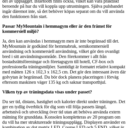
del av upplägget. Bluetooth finns också, vilket kan vara praktiskt
beroende på hur du vill koppla upp utrustningen. Själva pulsbandet
ingår däremot inte, så det behöver köpas separat om du vill använda
den funktionen från start.
Passar MyMountain i hemmagym eller är den främst för
kommersiell miljö?
Ja, den kan användas i hemmagym men är inte begränsad till det.
MyMountain är godkänd för hemmabruk, semikommersiell
användning och kommersiell användning, vilket gör den ovanligt
bred i sitt användningsområde. Den förekommer i allt från
bostadsrättsföreningar och företagsgym till hotell, CF-box och
professionella träningsmiljöer. Samtidigt är formatet relativt kompakt
med måtten 126 x 102,3 x 162,5 cm. Det gör den intressant även där
golvytan är begränsad. Du bör dock planera placeringen i förväg
eftersom maskinen väger 135 kg och saknar transporthjul.
Vilken typ av träningsdata visas under passet?
Du ser tid, distans, hastighet och kalorier direkt under träningen. Det
ger en tydlig överblick för dig som vill följa passets längd,
arbetsnivå och utveckling över tid utan att behöva använda extern
mätning för grunddata. Konsolen kompletteras av 20 program om
du vill ha mer strukturerade träningsupplägg. Displayen använder en
kombination av dot matrix LED, Course LED och 5 FND, vilket är