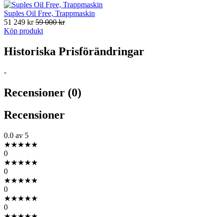
Suples Oil Free, Trappmaskin
51 249 kr
59 000 kr
Köp produkt
Historiska Prisförändringar
-
Recensioner (0)
Recensioner
0.0
av 5
★
★
★
★
★
0
★
★
★
★
★
0
★
★
★
★
★
0
★
★
★
★
★
0
★
★
★
★
★