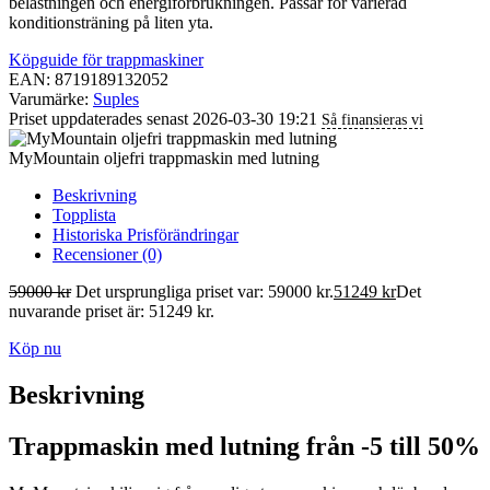
belastningen och energiförbrukningen. Passar för varierad
konditionsträning på liten yta.
Köpguide för trappmaskiner
EAN: 8719189132052
Varumärke:
Suples
Priset uppdaterades senast 2026-03-30 19:21
Så finansieras vi
MyMountain oljefri trappmaskin med lutning
Beskrivning
Topplista
Historiska Prisförändringar
Recensioner (0)
59000
kr
Det ursprungliga priset var: 59000 kr.
51249
kr
Det
nuvarande priset är: 51249 kr.
Köp nu
Beskrivning
Trappmaskin med lutning från -5 till 50%