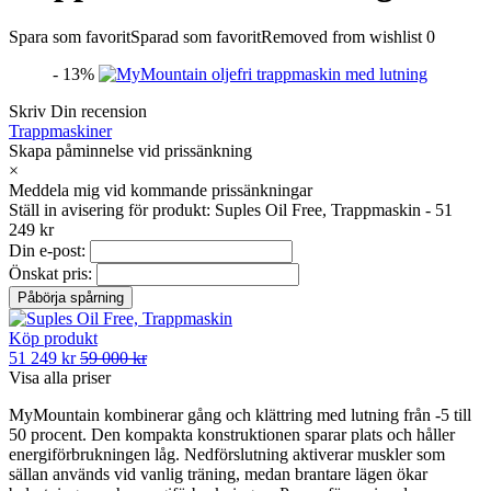
Spara som favorit
Sparad som favorit
Removed from wishlist
0
- 13%
Skriv Din recension
Trappmaskiner
Skapa påminnelse vid prissänkning
×
Meddela mig vid kommande prissänkningar
Ställ in avisering för produkt: Suples Oil Free, Trappmaskin - 51
249 kr
Din e-post:
Önskat pris:
Köp produkt
51 249 kr
59 000 kr
Visa alla priser
MyMountain kombinerar gång och klättring med lutning från -5 till
50 procent. Den kompakta konstruktionen sparar plats och håller
energiförbrukningen låg. Nedförslutning aktiverar muskler som
sällan används vid vanlig träning, medan brantare lägen ökar