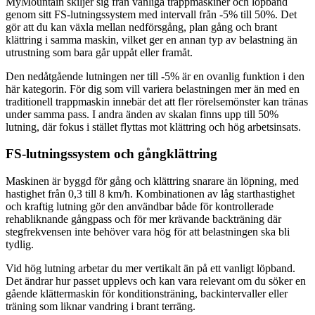
MyMountain skiljer sig från vanliga trappmaskiner och löpband
genom sitt FS-lutningssystem med intervall från -5% till 50%. Det
gör att du kan växla mellan nedförsgång, plan gång och brant
klättring i samma maskin, vilket ger en annan typ av belastning än
utrustning som bara går uppåt eller framåt.
Den nedåtgående lutningen ner till -5% är en ovanlig funktion i den
här kategorin. För dig som vill variera belastningen mer än med en
traditionell trappmaskin innebär det att fler rörelsemönster kan tränas
under samma pass. I andra änden av skalan finns upp till 50%
lutning, där fokus i stället flyttas mot klättring och hög arbetsinsats.
FS-lutningssystem och gångklättring
Maskinen är byggd för gång och klättring snarare än löpning, med
hastighet från 0,3 till 8 km/h. Kombinationen av låg starthastighet
och kraftig lutning gör den användbar både för kontrollerade
rehabliknande gångpass och för mer krävande backträning där
stegfrekvensen inte behöver vara hög för att belastningen ska bli
tydlig.
Vid hög lutning arbetar du mer vertikalt än på ett vanligt löpband.
Det ändrar hur passet upplevs och kan vara relevant om du söker en
gående klättermaskin för konditionsträning, backintervaller eller
träning som liknar vandring i brant terräng.