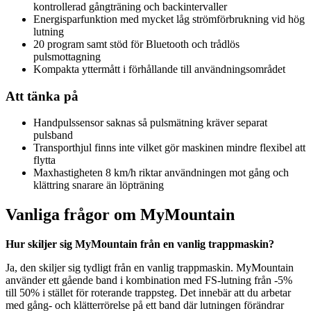
kontrollerad gångträning och backintervaller
Energisparfunktion med mycket låg strömförbrukning vid hög
lutning
20 program samt stöd för Bluetooth och trådlös
pulsmottagning
Kompakta yttermått i förhållande till användningsområdet
Att tänka på
Handpulssensor saknas så pulsmätning kräver separat
pulsband
Transporthjul finns inte vilket gör maskinen mindre flexibel att
flytta
Maxhastigheten 8 km/h riktar användningen mot gång och
klättring snarare än löpträning
Vanliga frågor om MyMountain
Hur skiljer sig MyMountain från en vanlig trappmaskin?
Ja, den skiljer sig tydligt från en vanlig trappmaskin. MyMountain
använder ett gående band i kombination med FS-lutning från -5%
till 50% i stället för roterande trappsteg. Det innebär att du arbetar
med gång- och klätterrörelse på ett band där lutningen förändrar