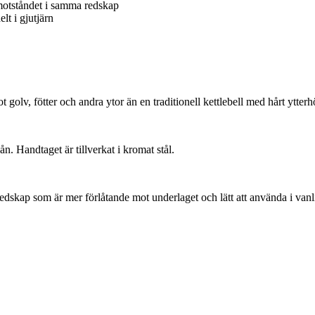
a motståndet i samma redskap
lt i gjutjärn
lv, fötter och andra ytor än en traditionell kettlebell med hårt ytterhö
ån. Handtaget är tillverkat i kromat stål.
gsredskap som är mer förlåtande mot underlaget och lätt att använda i va