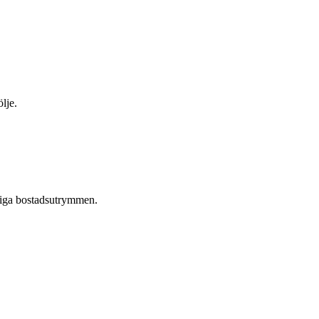
lje.
nliga bostadsutrymmen.