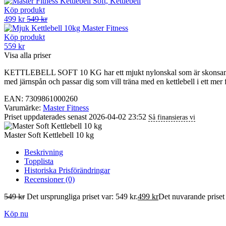
Köp produkt
499 kr
549 kr
Köp produkt
559 kr
Visa alla priser
KETTLEBELL SOFT 10 KG har ett mjukt nylonskal som är skonsamt mot 
med järnspån och passar dig som vill träna med en kettlebell i ett mer f
EAN: 7309861000260
Varumärke:
Master Fitness
Priset uppdaterades senast 2026-04-02 23:52
Så finansieras vi
Master Soft Kettlebell 10 kg
Beskrivning
Topplista
Historiska Prisförändringar
Recensioner (0)
549
kr
Det ursprungliga priset var: 549 kr.
499
kr
Det nuvarande priset 
Köp nu