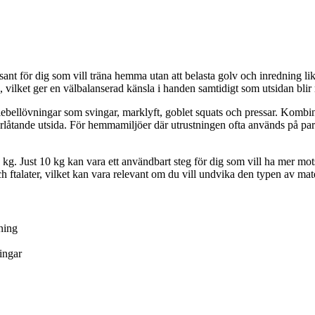
ssant för dig som vill träna hemma utan att belasta golv och inredning li
pån, vilket ger en välbalanserad känsla i handen samtidigt som utsidan bl
ttlebellövningar som svingar, marklyft, goblet squats och pressar. Kombin
låtande utsida. För hemmamiljöer där utrustningen ofta används på parke
l 16 kg. Just 10 kg kan vara ett användbart steg för dig som vill ha mer m
 ftalater, vilket kan vara relevant om du vill undvika den typen av mat
ning
ingar