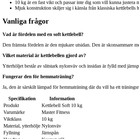
10 kg är en fast vikt och passar inte dig som vill kunna juster
Mjuk konstruktion skiljer sig i känsla från klassiska kettlebells he
Vanliga frågor
Vad är fördelen med en soft kettlebell?
Den främsta fördelen är den mjukare utsidan. Den är skonsammare mot go
Vilket material är kettlebellen gjord av?
Ytterhöljet består av slitstark nylonväv och insidan är fylld med järnsp
Fungerar den för hemmaträning?
Ja, den är särskilt lämpad för hemmaträning där du vill ha ett tränin
Specifikation
Information
Produkt
Kettlebell Soft 10 kg
Varumärke
Master Fitness
Viktklass
10 kg
Material, ytterhölje
Nylonväv
Fyllning
Järnspån