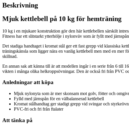
Beskrivning
Mjuk kettlebell på 10 kg för hemträning
10 kg i en mjukare konstruktion gör den här kettlebellen särskilt intre
Fitness har ett slitstarkt ytterhölje i nylonväv som är fyllt med järns
Det stadiga handtaget i kromat stål ger ett fast grepp vid klassiska ke
träningskänsla som ligger nära en vanlig kettlebell men med en mer för
skillnad.
En annan sak att känna till är att modellen ingår i en serie från 6 til
vikten i många olika helkroppsövningar. Den är också fri från PVC och
Anledningar att köpa
Mjuk nylonyta som är mer skonsam mot golv, fötter och omgiv
Fylld med järnspån för en välbalanserad kettlebell
Kromat stålhandtag ger stadigt grepp vid svingar och styrkeövn
PVC-fri och fri från ftalater
Att tänka på