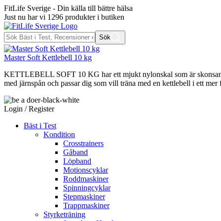
FitLife Sverige - Din källa till bättre hälsa
Just nu har vi
1296
produkter i butiken
Sök
Master Soft Kettlebell 10 kg
KETTLEBELL SOFT 10 KG har ett mjukt nylonskal som är skonsamt mot 
med järnspån och passar dig som vill träna med en kettlebell i ett mer f
Login / Register
Bäst i Test
Kondition
Crosstrainers
Gåband
Löpband
Motionscyklar
Roddmaskiner
Spinningcyklar
Stepmaskiner
Trappmaskiner
Styrketräning