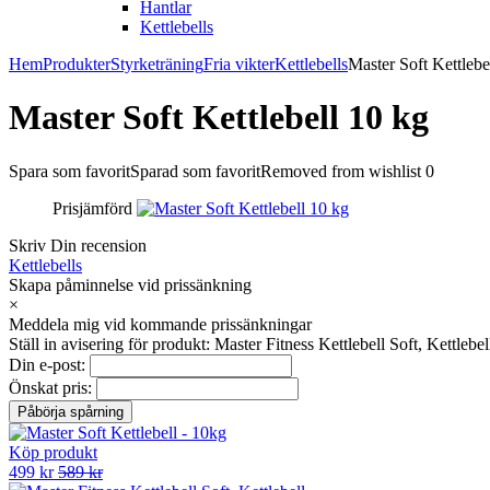
Hantlar
Kettlebells
Hem
Produkter
Styrketräning
Fria vikter
Kettlebells
Master Soft Kettlebe
Master Soft Kettlebell 10 kg
Spara som favorit
Sparad som favorit
Removed from wishlist
0
Prisjämförd
Skriv Din recension
Kettlebells
Skapa påminnelse vid prissänkning
×
Meddela mig vid kommande prissänkningar
Ställ in avisering för produkt: Master Fitness Kettlebell Soft, Kettlebel
Din e-post:
Önskat pris:
Köp produkt
499 kr
589 kr