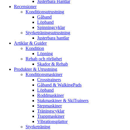
Justerbara Hantlar
Recensioner
Konditionsutrustning
Gåband
Löpband
Spinningcyklar
Styrketräningsutrustning
Justerbara hantlar
Artiklar & Guider
Kondition
Löpning
Rehab och rörlighet
Skador & Rehab
Produkter & Utrustning
Konditionsmaskiner
Crosstrainers
Gåband & WalkingPads
Löpband
Roddmaskiner
Stakmaskiner & SkiTrainers
Stepmaskiner
Träningscyklar
Trappmaskiner
Vibrationsplattor
Styrketräning