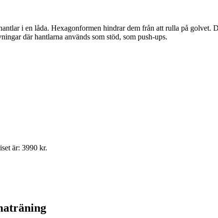
hantlar i en låda. Hexagonformen hindrar dem från att rulla på golvet
ingar där hantlarna används som stöd, som push-ups.
set är: 3990 kr.
maträning