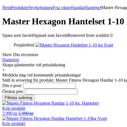
Hem
Produkter
Styrketräning
Fria vikter
Hantlar
Hantelset
Master Hexago
Master Hexagon Hantelset 1-10 
Spara som favorit
Sparad som favorit
Removed from wishlist
0
Prisjämförd
Skriv Din recension
Hantelset
Skapa påminnelse vid prissänkning
×
Meddela mig vid kommande prissänkningar
Ställ in avisering för produkt: Master Fitness Hexagon Hantlar 1-10 kg
Din e-post:
Önskat pris:
Köp produkt
3 990 kr
5 990 kr
Köp produkt