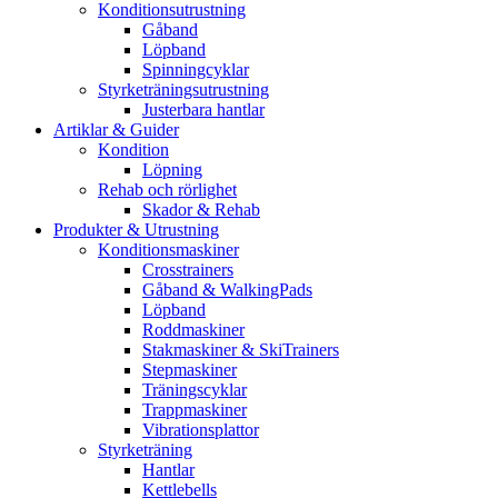
Konditionsutrustning
Gåband
Löpband
Spinningcyklar
Styrketräningsutrustning
Justerbara hantlar
Artiklar & Guider
Kondition
Löpning
Rehab och rörlighet
Skador & Rehab
Produkter & Utrustning
Konditionsmaskiner
Crosstrainers
Gåband & WalkingPads
Löpband
Roddmaskiner
Stakmaskiner & SkiTrainers
Stepmaskiner
Träningscyklar
Trappmaskiner
Vibrationsplattor
Styrketräning
Hantlar
Kettlebells