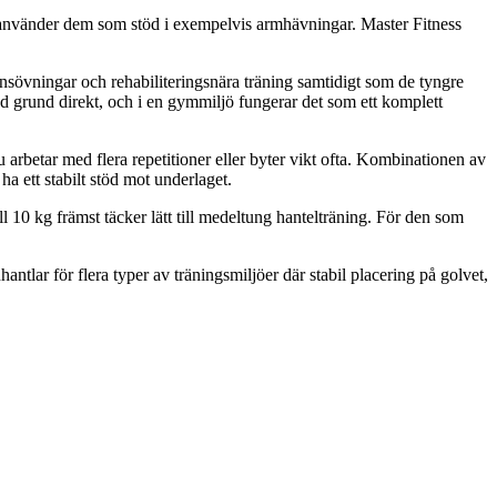
ller använder dem som stöd i exempelvis armhävningar. Master Fitness
tionsövningar och rehabiliteringsnära träning samtidigt som de tyngre
ed grund direkt, och i en gymmiljö fungerar det som ett komplett
arbetar med flera repetitioner eller byter vikt ofta. Kombinationen av
a ett stabilt stöd mot underlaget.
till 10 kg främst täcker lätt till medeltung hantelträning. För den som
ntlar för flera typer av träningsmiljöer där stabil placering på golvet,