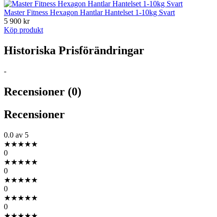
Master Fitness Hexagon Hantlar Hantelset 1-10kg Svart
5 900 kr
Köp produkt
Historiska Prisförändringar
-
Recensioner (0)
Recensioner
0.0
av 5
★
★
★
★
★
0
★
★
★
★
★
0
★
★
★
★
★
0
★
★
★
★
★
0
★
★
★
★
★