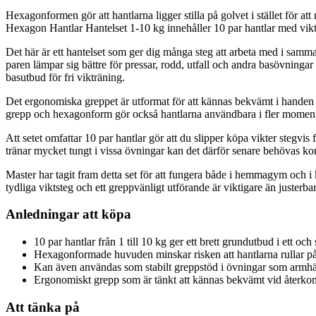
Hexagonformen gör att hantlarna ligger stilla på golvet i stället för a
Hexagon Hantlar Hantelset 1-10 kg innehåller 10 par hantlar med vikter
Det här är ett hantelset som ger dig många steg att arbeta med i samma 
paren lämpar sig bättre för pressar, rodd, utfall och andra basövning
basutbud för fri vikträning.
Det ergonomiska greppet är utformat för att kännas bekvämt i handen un
grepp och hexagonform gör också hantlarna användbara i fler moment än 
Att setet omfattar 10 par hantlar gör att du slipper köpa vikter stegvis f
tränar mycket tungt i vissa övningar kan det därför senare behövas ko
Master har tagit fram detta set för att fungera både i hemmagym och i k
tydliga viktsteg och ett greppvänligt utförande är viktigare än justerba
Anledningar att köpa
10 par hantlar från 1 till 10 kg ger ett brett grundutbud i ett oc
Hexagonformade huvuden minskar risken att hantlarna rullar på
Kan även användas som stabilt greppstöd i övningar som armh
Ergonomiskt grepp som är tänkt att kännas bekvämt vid åter
Att tänka på