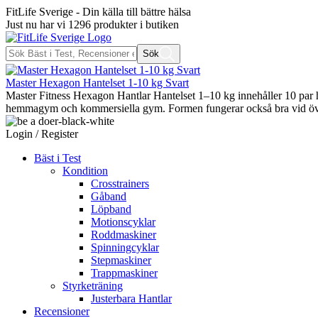
FitLife Sverige - Din källa till bättre hälsa
Just nu har vi
1296
produkter i butiken
Sök
Master Hexagon Hantelset 1-10 kg Svart
Master Fitness Hexagon Hantlar Hantelset 1–10 kg innehåller 10 par 
hemmagym och kommersiella gym. Formen fungerar också bra vid övn
Login / Register
Bäst i Test
Kondition
Crosstrainers
Gåband
Löpband
Motionscyklar
Roddmaskiner
Spinningcyklar
Stepmaskiner
Trappmaskiner
Styrketräning
Justerbara Hantlar
Recensioner