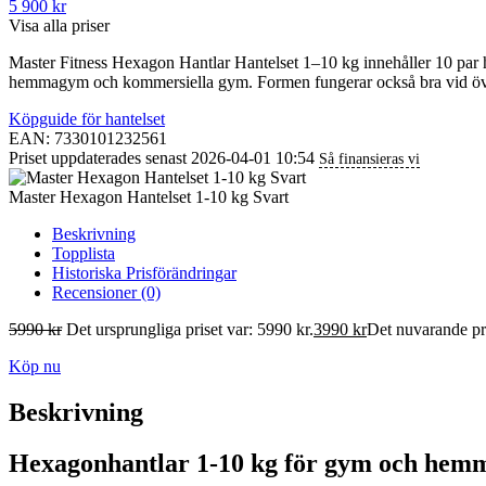
5 900 kr
Visa alla priser
Master Fitness Hexagon Hantlar Hantelset 1–10 kg innehåller 10 par 
hemmagym och kommersiella gym. Formen fungerar också bra vid övn
Köpguide för hantelset
EAN: 7330101232561
Priset uppdaterades senast 2026-04-01 10:54
Så finansieras vi
Master Hexagon Hantelset 1-10 kg Svart
Beskrivning
Topplista
Historiska Prisförändringar
Recensioner (0)
5990
kr
Det ursprungliga priset var: 5990 kr.
3990
kr
Det nuvarande pri
Köp nu
Beskrivning
Hexagonhantlar 1-10 kg för gym och hem