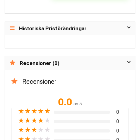
Historiska Prisförändringar
Recensioner (0)
Recensioner
0.0
av 5
★
★
★
★
★
0
★
★
★
★
★
0
★
★
★
★
★
0
★
★
★
★
★