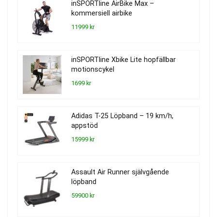
inSPORTline AirBike Max –
kommersiell airbike
11999 kr
inSPORTline Xbike Lite hopfällbar
motionscykel
1699 kr
Adidas T-25 Löpband – 19 km/h,
appstöd
15999 kr
Assault Air Runner självgående
löpband
59900 kr