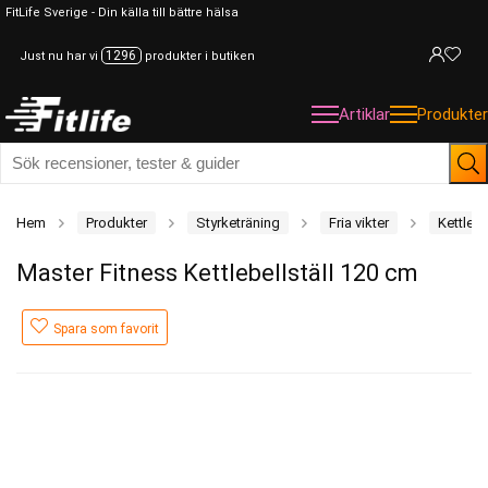
FitLife Sverige - Din källa till bättre hälsa
1296
Just nu har vi
produkter i butiken
Artiklar
Produkter
Hem
Produkter
Styrketräning
Fria vikter
Kettlebe
Master Fitness Kettlebellställ 120 cm
Spara som favorit