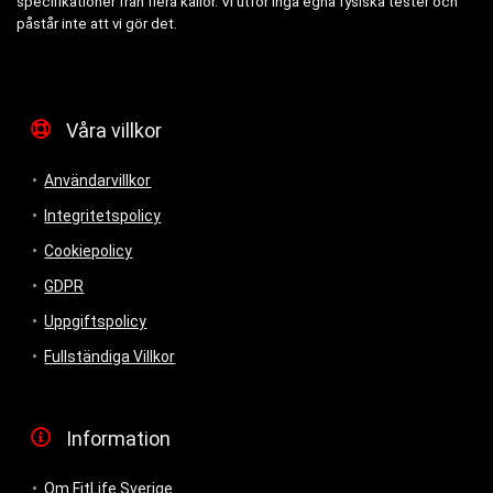
specifikationer från flera källor. Vi utför inga egna fysiska tester och
påstår inte att vi gör det.
Våra villkor
Användarvillkor
Integritetspolicy
Cookiepolicy
GDPR
Uppgiftspolicy
Fullständiga Villkor
Information
Om FitLife Sverige