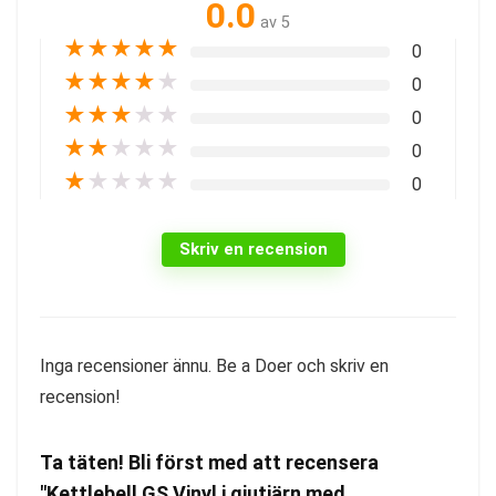
0.0
av 5
★
★
★
★
★
0
★
★
★
★
★
0
★
★
★
★
★
0
★
★
★
★
★
0
★
★
★
★
★
0
Skriv en recension
Inga recensioner ännu. Be a Doer och skriv en
recension!
Ta täten! Bli först med att recensera
"Kettlebell GS Vinyl i gjutjärn med