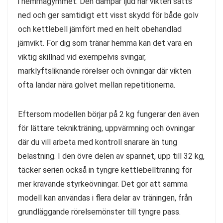
i hemmagymmet. Den dämpar ljud när vikten sätts
ned och ger samtidigt ett visst skydd för både golv
och kettlebell jämfört med en helt obehandlad
järnvikt. För dig som tränar hemma kan det vara en
viktig skillnad vid exempelvis svingar,
marklyftsliknande rörelser och övningar där vikten
ofta landar nära golvet mellan repetitionerna.
Eftersom modellen börjar på 2 kg fungerar den även
för lättare teknikträning, uppvärmning och övningar
där du vill arbeta med kontroll snarare än tung
belastning. I den övre delen av spannet, upp till 32 kg,
täcker serien också in tyngre kettlebellträning för
mer krävande styrkeövningar. Det gör att samma
modell kan användas i flera delar av träningen, från
grundläggande rörelsemönster till tyngre pass.