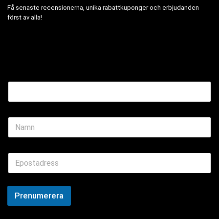
Få senaste recensionerna, unika rabattkuponger och erbjudanden
först av alla!
Email Name
N
a
m
e
E
*
m
a
i
l
Prenumerera
*