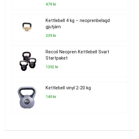
479 kr
Kettlebell 4 kg – neoprenbelagd
gjutjärn
339 kr
Recoil Neopren Kettlebell Svart
Startpaket
1392 kr
Kettlebell vinyl 2-20 kg
149 kr