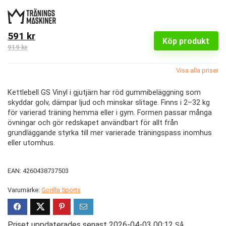
591 kr
Köp produkt
919 kr
Visa alla priser
Kettlebell GS Vinyl i gjutjärn har röd gummibeläggning som
skyddar golv, dämpar ljud och minskar slitage. Finns i 2–32 kg
för varierad träning hemma eller i gym. Formen passar många
övningar och gör redskapet användbart för allt från
grundläggande styrka till mer varierade träningspass inomhus
eller utomhus.
EAN: 4260438737503
Varumärke:
Gorilla Sports
Priset uppdaterades senast 2026-04-03 00:12
Så