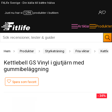
FitLife Sverige - Din källa till bättre hälsa
1296
Just nu har vi
produkter i butiken
Artiklar
Produkter
Hem
Produkter
Styrketräning
Fria vikter
Kettlebe
Kettlebell GS Vinyl i gjutjärn med
gummibeläggning
Spara som favorit
- 34%