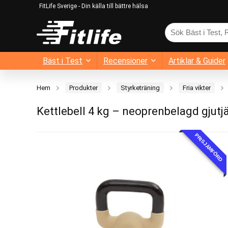
FitLife Sverige - Din källa till bättre hälsa
Bäst i Test
Recensioner
Artiklar & Guider
Hem
Produkter
Styrketräning
Fria vikter
Kettlebell 4 kg – neoprenbelagd gjutj
PRISJÄMFÖRD