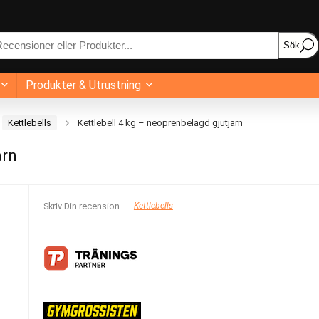
Sök
Produkter & Utrustning
Kettlebells
Kettlebell 4 kg – neoprenbelagd gjutjärn
ärn
Skriv Din recension
Kettlebells