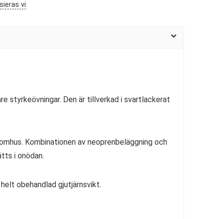
sieras vi
are styrkeövningar. Den är tillverkad i svartlackerat
inomhus. Kombinationen av neoprenbeläggning och
tts i onödan.
elt obehandlad gjutjärnsvikt.