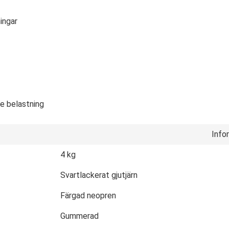
ingar
re belastning
Info
4 kg
Svartlackerat gjutjärn
Färgad neopren
Gummerad