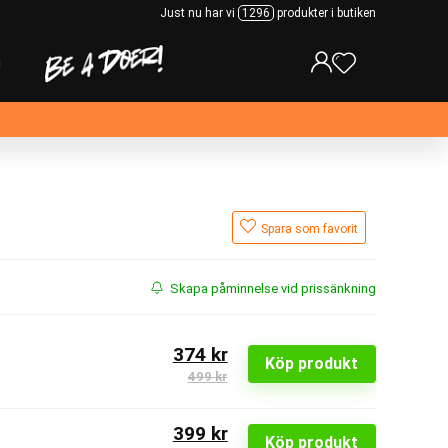
Just nu har vi
1296
produkter i butiken
Spara som favorit
Skapa påminnelse vid prissänkning
374 kr
Köp produkt
499 kr
399 kr
Köp produkt