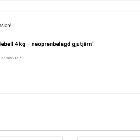
nsion!
lebell 4 kg – neoprenbelagd gjutjärn"
t är märkta
*