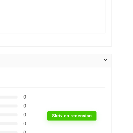
0
0
0
Skriv en recension
0
0