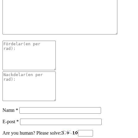
Namn
*
E-post
*
Are you human? Please solve: