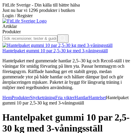
FitLife Sverige - Din källa till bättre hälsa
Just nu har vi
1296
produkter i butiken
Login / Register
Artiklar
Produkter
Hantelpaket gummi 10 par 2,5-30 kg med 3-våningsställ
Hantelpaket med gummerade hantlar 2,5–30 kg och Recoil-ställ i tre
våningar för smidig förvaring på liten yta. Passar hemmagym och
företagsgym. Räfflade handtag ger ett stabilt grepp, medan
gummerade ytor på både hantlar och hållare dämpar ljud och gör
återplaceringen mjukare. Paketet är byggt för långvarig träning i
miljöer med regelbunden användning.
Hem
Produkter
Styrketräning
Fria vikter
Hantlar
Hantelset
Hantelpaket
gummi 10 par 2,5-30 kg med 3-våningsställ
Hantelpaket gummi 10 par 2,5-
30 kg med 3-våningsställ