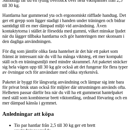
Samtidigt får du en tydlig överblick över hela viktspannet från 2,5
till 30 kg.
Hantlarna har gummerad yta och ergonomiskt räfflade handtag. Det
ger ett grepp som ligger stadigt i handen under träningen och bidrar
samtidigt till en mer dämpad miljö vid användning. Även
kontaktytorna i stället är försedda med gummi, vilket minskar ljudet
när du lägger tillbaka hantlarna och gör hanteringen mer skonsam i
den dagliga användningen.
För dig som jämför olika fasta hantelset är det här ett paket som
främst är intressant när du vill ha många viktsteg, ett mer kompakt
ställ och en träningsmiljö med mindre skrammel. Att paketet sträcker
sig hela vägen upp till 30 kg gör också att det fungerar för flera typer
av övningar och för användare med olika styrkenivå.
Paketet är byggt för långvarig användning och lämpar sig inte bara
för privat bruk utan också för miljöer där utrustningen används ofta.
Helheten passar därför bra när du vill ha ett gummerat hantelpaket
med ställ som kombinerar brett viktomfång, ordnad förvaring och en
mer dämpad känsla i gymmet.
Anledningar att köpa
Tio par hantlar från 2,5 till 30 kg ger ett brett