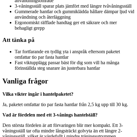
användningsområde
3-våningsställ sparar plats jämfört med längre tvåvåningsställ
Gummerade hantlar och gummiklädda hållare dämpar ljud vid
användning och återläggning
Ergonomiskt räfflade handtag ger ett säkrare och mer
behagligt grepp
Att tänka på
Tar fortfarande en tydlig yta i anspråk eftersom paketet
omfattar tio par fasta hantlar
Fast viktupplägg passar bäst för dig som vill ha många
förinställda steg snarare än justerbara hantlar
Vanliga frågor
Vilka vikter ingår i hantelpaketet?
Ja, paketet omfattar tio par fasta hantlar från 2,5 kg upp till 30 kg.
Vad är fördelen med ett 3-vånings hantelställ?
Den största fördelen är att förvaringen blir mer kompakt. Ett 3-
våningsställ tar ofta mindre långsträckt golvyta än ett längre 2-
våningsställ, vilket är värdefullt i mindre träningsutrymmen.