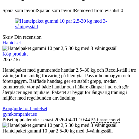
Spara som favorit
Sparad som favorit
Removed from wishlist
0
Skriv Din recension
Hantelset
Köp produkt
20672
kr
Hantelpaket med gummerade hantlar 2,5–30 kg och Recoil-ställ i tre
våningar för smidig förvaring på liten yta. Passar hemmagym och
företagsgym. Räfflade handtag ger ett stabilt grepp, medan
gummerade ytor på både hantlar och hållare dämpar ljud och gör
återplaceringen mjukare. Paketet är byggt för långvarig träning i
miljöer med regelbunden användning.
Köpguide för hantelset
gymkompaniet.se
Priset uppdaterades senast 2026-04-01 10:44
Så finansieras vi
Hantelpaket gummi 10 par 2,5-30 kg med 3-våningsställ