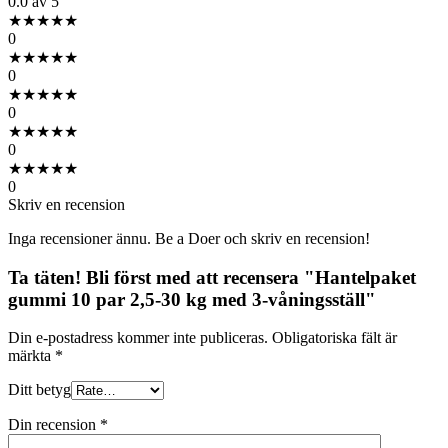
0.0
av 5
★
★
★
★
★
0
★
★
★
★
★
0
★
★
★
★
★
0
★
★
★
★
★
0
★
★
★
★
★
0
Skriv en recension
Inga recensioner ännu. Be a Doer och skriv en recension!
Ta täten! Bli först med att recensera "Hantelpaket
gummi 10 par 2,5-30 kg med 3-våningsställ"
Din e-postadress kommer inte publiceras.
Obligatoriska fält är
märkta
*
Ditt betyg
Din recension
*