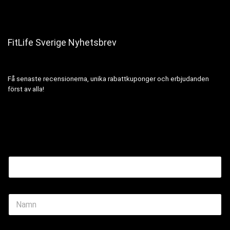
FitLife Sverige Nyhetsbrev
Få senaste recensionerna, unika rabattkuponger och erbjudanden
först av alla!
Email Name
N
a
m
e