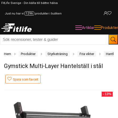
FitLife Sverige - Din källa till bättre hälsa
1296
Just nu har vi
produkter i butiken
Artiklar
Produkter
Hem
Produkter
Styrketräning
Fria vikter
Hantlar
Gymstick Multi-Layer Hantelställ i stål
Spara som favorit
- 13%