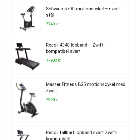
Schwinn 570U motionscykel – svart
stål
7749 kr
Recoil 4340 löpband – Zwift-
kompatibel svart
17900 kr
Master Fitness B35 motionscykel med
Zwift
7990 kr
Recoil fällbart löpband svart Zwift-
kompatibelt