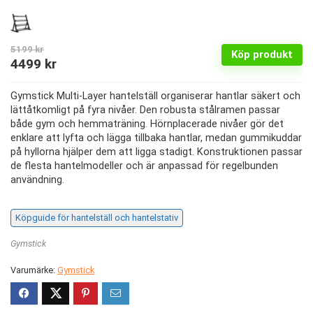
5199
kr
Köp produkt
Det
Det
4499
kr
ursprungliga
nuvarande
Gymstick Multi-Layer hantelställ organiserar hantlar säkert och
priset
priset
lättåtkomligt på fyra nivåer. Den robusta stålramen passar
var:
är:
både gym och hemmaträning. Hörnplacerade nivåer gör det
enklare att lyfta och lägga tillbaka hantlar, medan gummikuddar
5199 kr.
4499 kr.
på hyllorna hjälper dem att ligga stadigt. Konstruktionen passar
de flesta hantelmodeller och är anpassad för regelbunden
användning.
Köpguide för hantelställ och hantelstativ
Gymstick
Varumärke:
Gymstick