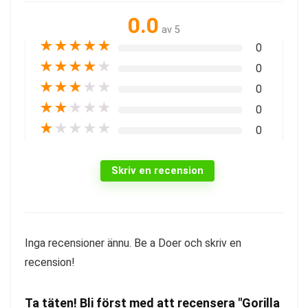
0.0
av 5
★
★
★
★
★
0
★
★
★
★
★
0
★
★
★
★
★
0
★
★
★
★
★
0
★
★
★
★
★
0
Skriv en recension
Inga recensioner ännu. Be a Doer och skriv en
recension!
Ta täten! Bli först med att recensera "Gorilla