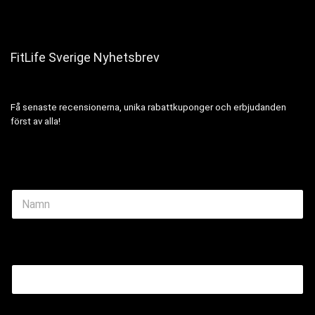
FitLife Sverige Nyhetsbrev
Få senaste recensionerna, unika rabattkuponger och erbjudanden
först av alla!
N
a
m
e
Name Email
*