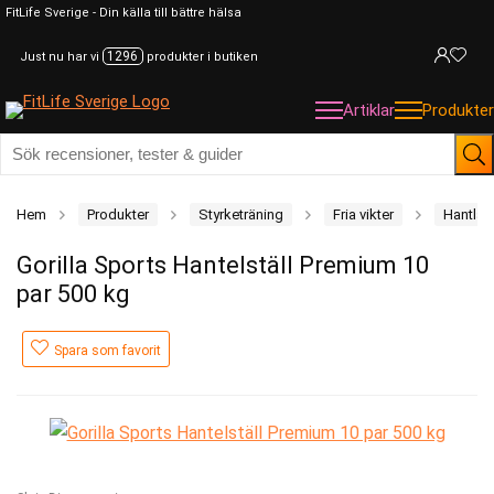
FitLife Sverige - Din källa till bättre hälsa
1296
Just nu har vi
produkter i butiken
Artiklar
Produkter
Hem
Produkter
Styrketräning
Fria vikter
Hantlar
Gorilla Sports Hantelställ Premium 10
par 500 kg
Spara som favorit