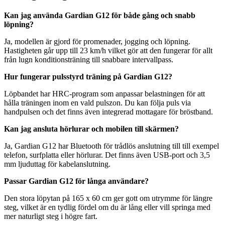
Kan jag använda Gardian G12 för både gång och snabb
löpning?
Ja, modellen är gjord för promenader, jogging och löpning.
Hastigheten går upp till 23 km/h vilket gör att den fungerar för allt
från lugn konditionsträning till snabbare intervallpass.
Hur fungerar pulsstyrd träning på Gardian G12?
Löpbandet har HRC-program som anpassar belastningen för att
hålla träningen inom en vald pulszon. Du kan följa puls via
handpulsen och det finns även integrerad mottagare för bröstband.
Kan jag ansluta hörlurar och mobilen till skärmen?
Ja, Gardian G12 har Bluetooth för trådlös anslutning till till exempel
telefon, surfplatta eller hörlurar. Det finns även USB-port och 3,5
mm ljuduttag för kabelanslutning.
Passar Gardian G12 för långa användare?
Den stora löpytan på 165 x 60 cm ger gott om utrymme för längre
steg, vilket är en tydlig fördel om du är lång eller vill springa med
mer naturligt steg i högre fart.