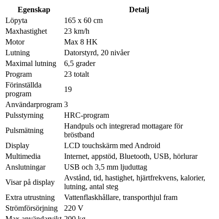
Egenskap
Detalj
Löpyta
165 x 60 cm
Maxhastighet
23 km/h
Motor
Max 8 HK
Lutning
Datorstyrd, 20 nivåer
Maximal lutning
6,5 grader
Program
23 totalt
Förinställda
19
program
Användarprogram
3
Pulsstyrning
HRC-program
Handpuls och integrerad mottagare för
Pulsmätning
bröstband
Display
LCD touchskärm med Android
Multimedia
Internet, appstöd, Bluetooth, USB, hörlurar
Anslutningar
USB och 3,5 mm ljuduttag
Avstånd, tid, hastighet, hjärtfrekvens, kalorier,
Visar på display
lutning, antal steg
Extra utrustning
Vattenflaskhållare, transporthjul fram
Strömförsörjning
220 V
Max användarvikt
200 kg