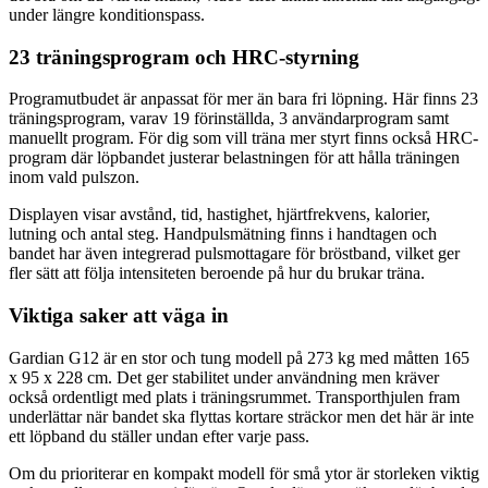
under längre konditionspass.
23 träningsprogram och HRC-styrning
Programutbudet är anpassat för mer än bara fri löpning. Här finns 23
träningsprogram, varav 19 förinställda, 3 användarprogram samt
manuellt program. För dig som vill träna mer styrt finns också HRC-
program där löpbandet justerar belastningen för att hålla träningen
inom vald pulszon.
Displayen visar avstånd, tid, hastighet, hjärtfrekvens, kalorier,
lutning och antal steg. Handpulsmätning finns i handtagen och
bandet har även integrerad pulsmottagare för bröstband, vilket ger
fler sätt att följa intensiteten beroende på hur du brukar träna.
Viktiga saker att väga in
Gardian G12 är en stor och tung modell på 273 kg med måtten 165
x 95 x 228 cm. Det ger stabilitet under användning men kräver
också ordentligt med plats i träningsrummet. Transporthjulen fram
underlättar när bandet ska flyttas kortare sträckor men det här är inte
ett löpband du ställer undan efter varje pass.
Om du prioriterar en kompakt modell för små ytor är storleken viktig