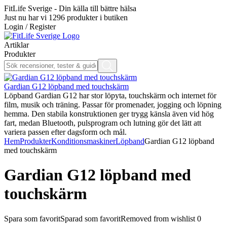
FitLife Sverige - Din källa till bättre hälsa
Just nu har vi
1296
produkter i butiken
Login / Register
Artiklar
Produkter
Gardian G12 löpband med touchskärm
Löpband Gardian G12 har stor löpyta, touchskärm och internet för
film, musik och träning. Passar för promenader, jogging och löpning
hemma. Den stabila konstruktionen ger trygg känsla även vid hög
fart, medan Bluetooth, pulsprogram och lutning gör det lätt att
variera passen efter dagsform och mål.
Hem
Produkter
Konditionsmaskiner
Löpband
Gardian G12 löpband
med touchskärm
Gardian G12 löpband med
touchskärm
Spara som favorit
Sparad som favorit
Removed from wishlist
0