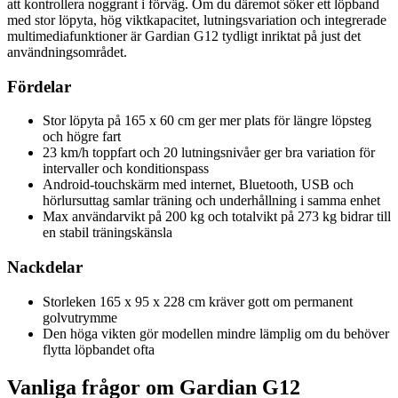
att kontrollera noggrant i förväg. Om du däremot söker ett löpband
med stor löpyta, hög viktkapacitet, lutningsvariation och integrerade
multimediafunktioner är Gardian G12 tydligt inriktat på just det
användningsområdet.
Fördelar
Stor löpyta på 165 x 60 cm ger mer plats för längre löpsteg
och högre fart
23 km/h toppfart och 20 lutningsnivåer ger bra variation för
intervaller och konditionspass
Android-touchskärm med internet, Bluetooth, USB och
hörlursuttag samlar träning och underhållning i samma enhet
Max användarvikt på 200 kg och totalvikt på 273 kg bidrar till
en stabil träningskänsla
Nackdelar
Storleken 165 x 95 x 228 cm kräver gott om permanent
golvutrymme
Den höga vikten gör modellen mindre lämplig om du behöver
flytta löpbandet ofta
Vanliga frågor om Gardian G12