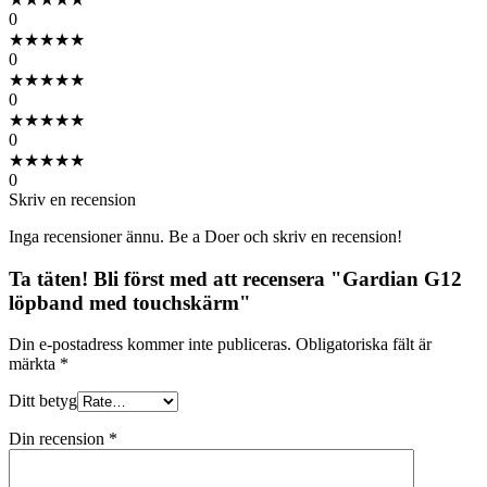
0
★
★
★
★
★
0
★
★
★
★
★
0
★
★
★
★
★
0
★
★
★
★
★
0
Skriv en recension
Inga recensioner ännu. Be a Doer och skriv en recension!
Ta täten! Bli först med att recensera "Gardian G12
löpband med touchskärm"
Din e-postadress kommer inte publiceras.
Obligatoriska fält är
märkta
*
Ditt betyg
Din recension
*