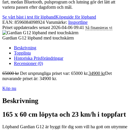
fart, medan Bluetooth, pulsprogram och lutning gör det lätt att
variera passen efter dagsform och mål.
Se vårt bäst i test för löpband
Köpguide för löpband
EAN: 8596084098924
Varumärke:
Insportline
Priset uppdaterades senast 2026-04-06 09:41
Så finansieras vi
Gardian G12 löpband med touchskärm
Beskrivning
Topplista
Historiska Prisförändringar
Recensioner (0)
65000
kr
Det ursprungliga priset var: 65000 kr.
34900
kr
Det
nuvarande priset är: 34900 kr.
Köp nu
Beskrivning
165 x 60 cm löpyta och 23 km/h i toppfart
Löpband Gardian G12 är byggt för dig som vill ha gott om utrymme