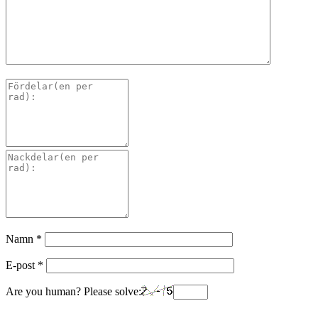
Namn
*
E-post
*
Are you human? Please solve: