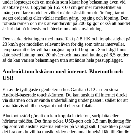
under löpsteget och en maskin som klarar hög belastning även vid
snabbare pass. Löpytan på 165 x 60 cm ger mer rörelsefrihet än
många enklare modeller vilket märks särskilt om du är lång, tar ut
steget ordentligt eller växlar mellan gång, jogging och löpning. Den
robusta ramen och max användarvikt på 200 kg gör också att bandet
är inriktat på intensiv och återkommande användning.
Den starka drivningen med maxeffekt på 8 HK och topphastighet på
23 km/h gör modellen relevant även för dig som tränar intervaller,
tempoavsnitt eller vill ha marginal upp till hög fart. Samtidigt finns
datorstyrd lutning med 20 nivåer och maximal lutning på 6,5 grader,
så du kan variera belastningen utan att ändra hela passupplägget.
Android-touchskärm med internet, Bluetooth och
USB
En av de tydligaste egenheterna hos Gardian G12 är den stora
Android-baserade touchskärmen. Du kan ansluta till internet direkt
via skärmen och använda underhållning under passet i stället för att
vara hänvisad till en separat mobil eller surfplatta.
Bluetooth-stöd gör att du kan koppla in telefon, surfplatta eller
hörlurar trådlöst. Det finns också USB-port och 3,5 mm ljuduttag för
dig som vill ansluta externa enheter på vanligt sätt. I praktiken passar
det bra om du vill ha musik, video eller annat innehåll lätt tillgängligt