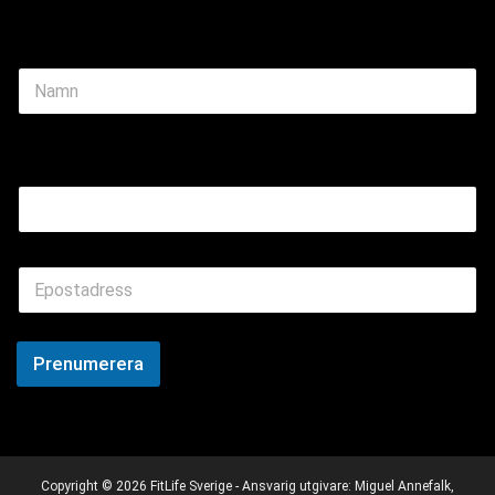
N
a
m
e
Name Email
*
E
m
a
i
l
Prenumerera
*
Copyright © 2026 FitLife Sverige - Ansvarig utgivare: Miguel Annefalk,