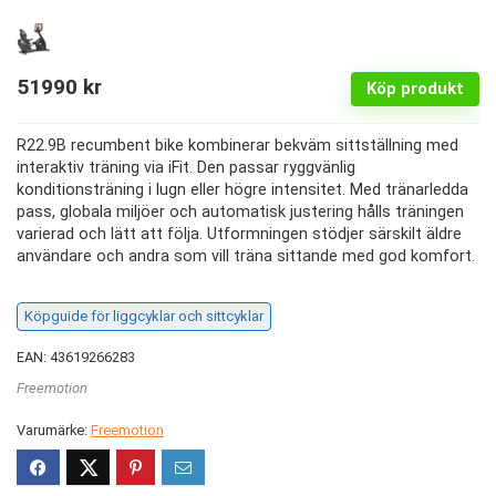
51990
kr
Köp produkt
R22.9B recumbent bike kombinerar bekväm sittställning med
interaktiv träning via iFit. Den passar ryggvänlig
konditionsträning i lugn eller högre intensitet. Med tränarledda
pass, globala miljöer och automatisk justering hålls träningen
varierad och lätt att följa. Utformningen stödjer särskilt äldre
användare och andra som vill träna sittande med god komfort.
Köpguide för liggcyklar och sittcyklar
EAN: 43619266283
Freemotion
Varumärke:
Freemotion