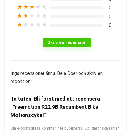
★
★
★
★
★
0
★
★
★
★
★
0
★
★
★
★
★
0
Skriv en recension
Inga recensioner ännu. Be a Doer och skriv en
recension!
Ta täten! Bli först med att recensera
"Freemotion R22.9B Recumbent Bike
Motionscykel"
Din e-postadress kommer inte publiceras.
Obligatoriska fält är