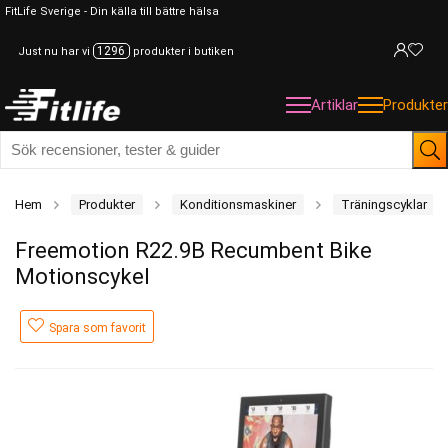
FitLife Sverige - Din källa till bättre hälsa
1296
Just nu har vi
produkter i butiken
Artiklar
Produkter
Hem
Produkter
Konditionsmaskiner
Träningscyklar
Freemotion R22.9B Recumbent Bike
Motionscykel
Spara som favorit