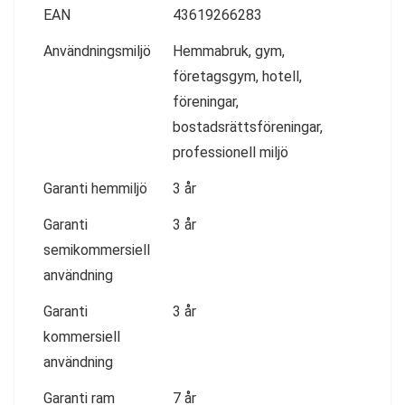
EAN
43619266283
Användningsmiljö
Hemmabruk, gym,
företagsgym, hotell,
föreningar,
bostadsrättsföreningar,
professionell miljö
Garanti hemmiljö
3 år
Garanti
3 år
semikommersiell
användning
Garanti
3 år
kommersiell
användning
Garanti ram
7 år