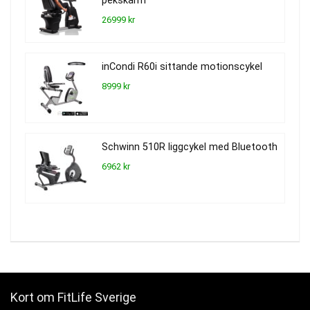
pekskärm
26999 kr
inCondi R60i sittande motionscykel
8999 kr
Schwinn 510R liggcykel med Bluetooth
6962 kr
Kort om FitLife Sverige