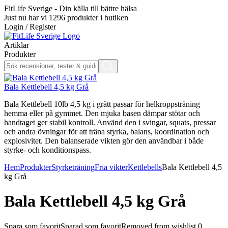
FitLife Sverige - Din källa till bättre hälsa
Just nu har vi
1296
produkter i butiken
Login / Register
Artiklar
Produkter
Bala Kettlebell 4,5 kg Grå
Bala Kettlebell 10lb 4,5 kg i grått passar för helkroppsträning
hemma eller på gymmet. Den mjuka basen dämpar stötar och
handtaget ger stabil kontroll. Använd den i svingar, squats, pressar
och andra övningar för att träna styrka, balans, koordination och
explosivitet. Den balanserade vikten gör den användbar i både
styrke- och konditionspass.
Hem
Produkter
Styrketräning
Fria vikter
Kettlebells
Bala Kettlebell 4,5
kg Grå
Bala Kettlebell 4,5 kg Grå
Spara som favorit
Sparad som favorit
Removed from wishlist
0