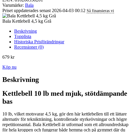
Varumärke:
Bala
Priset uppdaterades senast 2026-04-03 00:12
Så finansieras vi
Bala Kettlebell 4,5 kg Grå
Beskrivning
Topplista
Historiska Prisförändringar
Recensioner (0)
679
kr
Köp nu
Beskrivning
Kettlebell 10 lb med mjuk, stötdämpande
bas
10 lb, vilket motsvarar 4,5 kg, gör den här kettlebellen till ett lättare
alternativ för teknikträning, kontrollerade styrkeövningar och högre
repetitionsantal. Bala Kettlebell är utformad som ett allroundredskap
för hela kroppen och fungerar både hemma och på gymmet där du