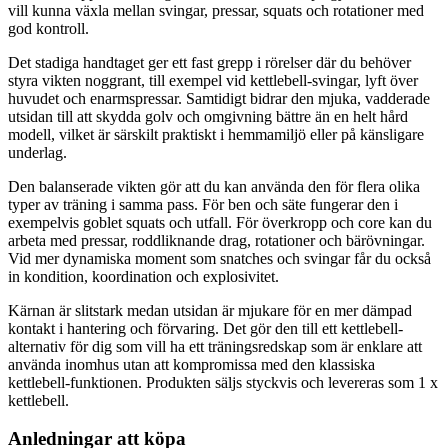
vill kunna växla mellan svingar, pressar, squats och rotationer med
god kontroll.
Det stadiga handtaget ger ett fast grepp i rörelser där du behöver
styra vikten noggrant, till exempel vid kettlebell-svingar, lyft över
huvudet och enarmspressar. Samtidigt bidrar den mjuka, vadderade
utsidan till att skydda golv och omgivning bättre än en helt hård
modell, vilket är särskilt praktiskt i hemmamiljö eller på känsligare
underlag.
Den balanserade vikten gör att du kan använda den för flera olika
typer av träning i samma pass. För ben och säte fungerar den i
exempelvis goblet squats och utfall. För överkropp och core kan du
arbeta med pressar, roddliknande drag, rotationer och bärövningar.
Vid mer dynamiska moment som snatches och svingar får du också
in kondition, koordination och explosivitet.
Kärnan är slitstark medan utsidan är mjukare för en mer dämpad
kontakt i hantering och förvaring. Det gör den till ett kettlebell-
alternativ för dig som vill ha ett träningsredskap som är enklare att
använda inomhus utan att kompromissa med den klassiska
kettlebell-funktionen. Produkten säljs styckvis och levereras som 1 x
kettlebell.
Anledningar att köpa