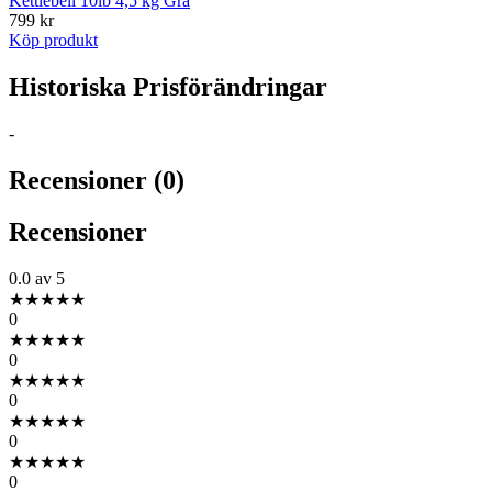
Kettlebell 10lb 4,5 kg Grå
799 kr
Köp produkt
Historiska Prisförändringar
-
Recensioner (0)
Recensioner
0.0
av 5
★
★
★
★
★
0
★
★
★
★
★
0
★
★
★
★
★
0
★
★
★
★
★
0
★
★
★
★
★
0