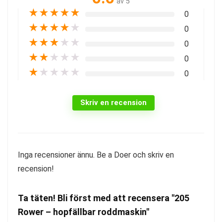
av 5
★
★
★
★
★
0
★
★
★
★
★
0
★
★
★
★
★
0
★
★
★
★
★
0
★
★
★
★
★
0
Skriv en recension
Inga recensioner ännu. Be a Doer och skriv en
recension!
Ta täten! Bli först med att recensera "205
Rower – hopfällbar roddmaskin"