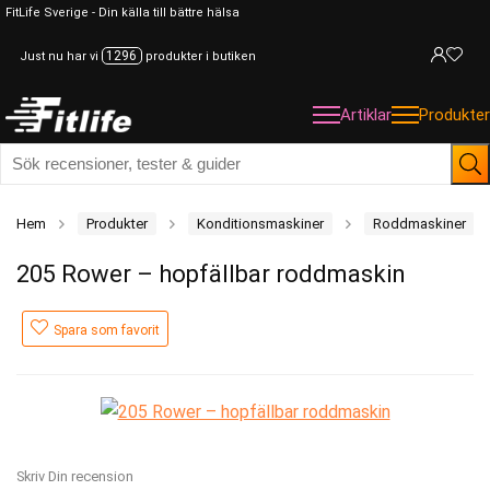
FitLife Sverige - Din källa till bättre hälsa
1296
Just nu har vi
produkter i butiken
Artiklar
Produkter
Hem
Produkter
Konditionsmaskiner
Roddmaskiner
205 Rower – hopfällbar roddmaskin
Spara som favorit
Skriv Din recension