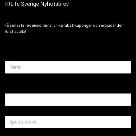
FitLife Sverige Nyhetsbrev
Få senaste recensionerna, unika rabattkuponger och erbjudanden
först av alla!
N
a
m
e
Name Email
*
E
m
a
i