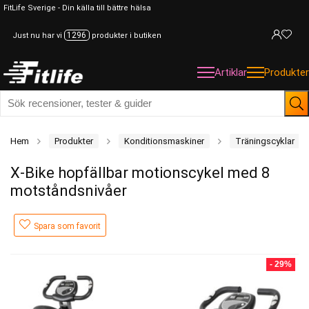
FitLife Sverige - Din källa till bättre hälsa
1296
Just nu har vi
produkter i butiken
Artiklar
Produkter
Hem
Produkter
Konditionsmaskiner
Träningscyklar
X-Bike hopfällbar motionscykel med 8
motståndsnivåer
Spara som favorit
- 29%