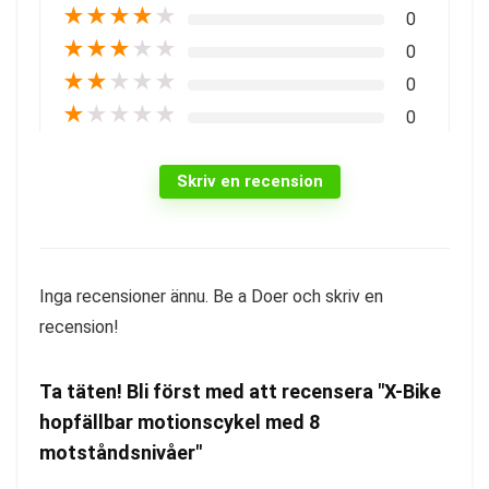
★
★
★
★
★
0
★
★
★
★
★
0
★
★
★
★
★
0
★
★
★
★
★
0
Skriv en recension
Inga recensioner ännu. Be a Doer och skriv en
recension!
Ta täten! Bli först med att recensera "X-Bike
hopfällbar motionscykel med 8
motståndsnivåer"