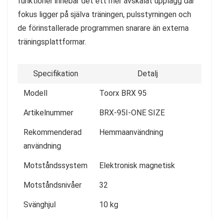
funktioner innebär det ett mer avskalat upplägg där
fokus ligger på själva träningen, pulsstyrningen och
de förinstallerade programmen snarare än externa
träningsplattformar.
Specifikation
Detalj
Modell
Toorx BRX 95
Artikelnummer
BRX-95I-ONE SIZE
Rekommenderad
Hemmaanvändning
användning
Motståndssystem
Elektronisk magnetisk
Motståndsnivåer
32
Svänghjul
10 kg