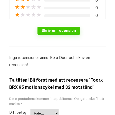
0
★
★
★
★
★
0
★
★
★
★
★
0
Skriv en recension
Inga recensioner ännu. Be a Doer och skriv en
recension!
Ta täten! Bli först med att recensera "Toorx
BRX 95 motionscykel med 32 motstånd"
Din e-postadress kommer inte publiceras.
Obligatoriska fält är
märkta
*
Ditt betyg