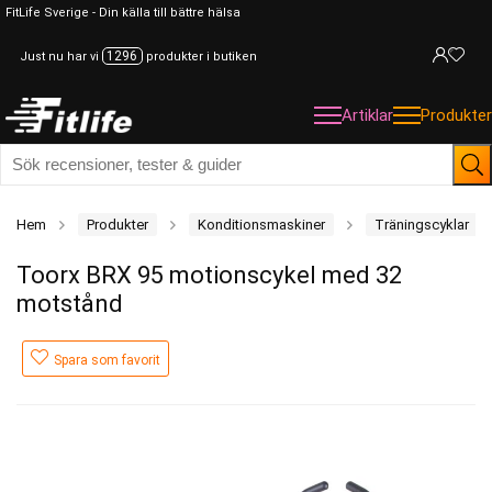
FitLife Sverige - Din källa till bättre hälsa
1296
Just nu har vi
produkter i butiken
Artiklar
Produkter
Hem
Produkter
Konditionsmaskiner
Träningscyklar
Toorx BRX 95 motionscykel med 32
motstånd
Spara som favorit