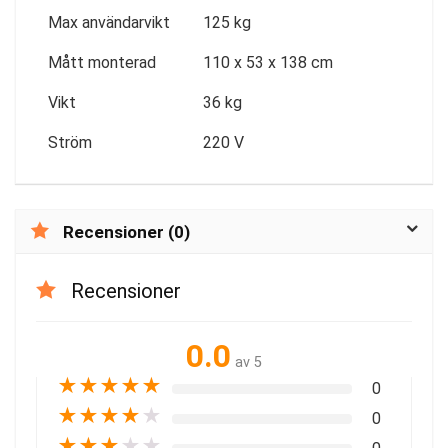
Max användarvikt
125 kg
Mått monterad
110 x 53 x 138 cm
Vikt
36 kg
Ström
220 V
Recensioner (0)
Recensioner
0.0
av 5
★
★
★
★
★
0
★
★
★
★
★
0
★
★
★
★
★