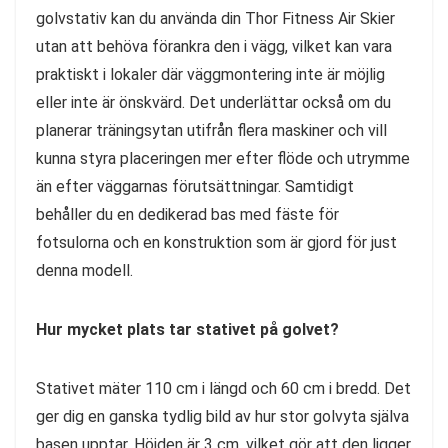
golvstativ kan du använda din Thor Fitness Air Skier
utan att behöva förankra den i vägg, vilket kan vara
praktiskt i lokaler där väggmontering inte är möjlig
eller inte är önskvärd. Det underlättar också om du
planerar träningsytan utifrån flera maskiner och vill
kunna styra placeringen mer efter flöde och utrymme
än efter väggarnas förutsättningar. Samtidigt
behåller du en dedikerad bas med fäste för
fotsulorna och en konstruktion som är gjord för just
denna modell.
Hur mycket plats tar stativet på golvet?
Stativet mäter 110 cm i längd och 60 cm i bredd. Det
ger dig en ganska tydlig bild av hur stor golvyta själva
basen upptar. Höjden är 3 cm, vilket gör att den ligger