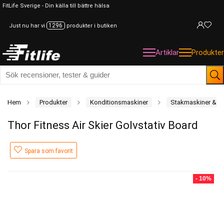
FitLife Sverige - Din källa till bättre hälsa
1296
Just nu har vi
produkter i butiken
Artiklar
Produkter
Hem
Produkter
Konditionsmaskiner
Stakmaskiner & Sk
Thor Fitness Air Skier Golvstativ Board
Spara som favorit
- 10%