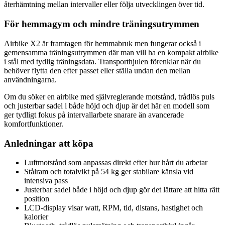
återhämtning mellan intervaller eller följa utvecklingen över tid.
För hemmagym och mindre träningsutrymmen
Airbike X2 är framtagen för hemmabruk men fungerar också i
gemensamma träningsutrymmen där man vill ha en kompakt airbike
i stål med tydlig träningsdata. Transporthjulen förenklar när du
behöver flytta den efter passet eller ställa undan den mellan
användningarna.
Om du söker en airbike med självreglerande motstånd, trådlös puls
och justerbar sadel i både höjd och djup är det här en modell som
ger tydligt fokus på intervallarbete snarare än avancerade
komfortfunktioner.
Anledningar att köpa
Luftmotstånd som anpassas direkt efter hur hårt du arbetar
Stålram och totalvikt på 54 kg ger stabilare känsla vid
intensiva pass
Justerbar sadel både i höjd och djup gör det lättare att hitta rätt
position
LCD-display visar watt, RPM, tid, distans, hastighet och
kalorier