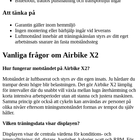
Bluetooth, trådlös pulsmätning och transporthjul ingår
Att tänka på
Garantin gäller inom hemmiljö
Ingen montering eller bärhjälp ingår vid leverans
Luftmotstånd innebär att träningskänslan styrs av ditt eget
arbetsinsats snarare än fasta motståndssteg
Vanliga frågor om Airbike X2
Hur fungerar motståndet på Airbike X2?
Motståndet är luftbaserat och styrs av din egen insats. Ju hårdare du
trampar desto högre blir belastningen. Det gör Airbike X2 lämplig
för intervaller där du snabbt vill växla mellan lugn återhämtning och
korta intensiva arbetsperioder utan att stanna och justera maskinen.
Samma princip gör också att cykeln kan användas av personer på
olika nivåer eftersom träningsmotståndet formas av tempot du själv
håller.
Vilken träningsdata visar displayen?
Displayen visar de centrala värdena för konditions- och
intervallträning: tid, distans, hastighet, kalorier, watt och RPM. För