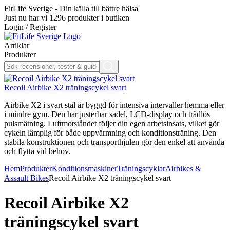
FitLife Sverige - Din källa till bättre hälsa
Just nu har vi
1296
produkter i butiken
Login / Register
Artiklar
Produkter
Recoil Airbike X2 träningscykel svart
Airbike X2 i svart stål är byggd för intensiva intervaller hemma eller
i mindre gym. Den har justerbar sadel, LCD-display och trådlös
pulsmätning. Luftmotståndet följer din egen arbetsinsats, vilket gör
cykeln lämplig för både uppvärmning och konditionsträning. Den
stabila konstruktionen och transporthjulen gör den enkel att använda
och flytta vid behov.
Hem
Produkter
Konditionsmaskiner
Träningscyklar
Airbikes &
Assault Bikes
Recoil Airbike X2 träningscykel svart
Recoil Airbike X2
träningscykel svart