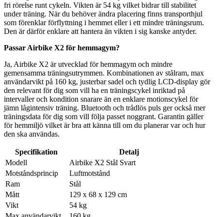
fri rörelse runt cykeln. Vikten är 54 kg vilket bidrar till stabilitet
under träning. När du behöver ändra placering finns transporthjul
som förenklar förflyttning i hemmet eller i ett mindre träningsrum.
Den är därför enklare att hantera än vikten i sig kanske antyder.
Passar Airbike X2 för hemmagym?
Ja, Airbike X2 är utvecklad för hemmagym och mindre
gemensamma träningsutrymmen. Kombinationen av stålram, max
användarvikt på 160 kg, justerbar sadel och tydlig LCD-display gör
den relevant för dig som vill ha en träningscykel inriktad på
intervaller och kondition snarare än en enklare motionscykel för
jämn lågintensiv träning. Bluetooth och trådlös puls ger också mer
träningsdata för dig som vill följa passet noggrant. Garantin gäller
för hemmiljö vilket är bra att känna till om du planerar var och hur
den ska användas.
Specifikation
Detalj
Modell
Airbike X2 Stål Svart
Motståndsprincip
Luftmotstånd
Ram
Stål
Mått
129 x 68 x 129 cm
Vikt
54 kg
Max användarvikt
160 kg