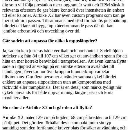
dig som vill följa prestation mer noggrant är watt och RPM särskilt
relevanta eftersom de ger bättre kontroll över intensiteten än enbart
tid eller kalorier. Airbike X2 har även custom programs som kan ge
mer struktur i passen. Tillsammans med stöd för trådlös pulsmätning
blir det enklare att bygga upp återkommande pass där du kan
jämföra arbetsnivå och utveckling över tid.
Går sadeln att anpassa för olika kroppslängder?
Ja, sadeln kan justeras både vertikalt och horisontellt. Sadelhöjden
sträcker sig från 84 till 107 cm vilket ger ett användbart spann för att
hitta en mer korrekt benvinkel i tramprörelsen. Att även kunna flytta
sadeln i djupled är viktigt på en airbike eftersom avståndet till
handtagen påverkar hur överkropp och underkropp arbetar
tillsammans. Om flera personer använder samma cykel blir det
enklare att anpassa sittpositionen utan att kompromissa med
räckvidd eller trampkänsla. Det är en detalj som märks tydligt när
cykeln används för både uppvärmning, längre pass och korta
maxintervaller.
Hur stor är Airbike X2 och går den att flytta?
Airbike X2 mäter 129 cm på höjden, 68 cm på bredden och 129 cm
på djupet. Det gör den förhållandevis kompakt inom sin typ
samtidigt som den fortfarande kräver plats för säker användning och