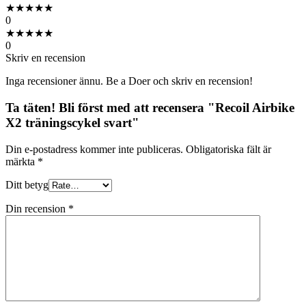
★
★
★
★
★
0
★
★
★
★
★
0
Skriv en recension
Inga recensioner ännu. Be a Doer och skriv en recension!
Ta täten! Bli först med att recensera "Recoil Airbike
X2 träningscykel svart"
Din e-postadress kommer inte publiceras.
Obligatoriska fält är
märkta
*
Ditt betyg
Din recension
*