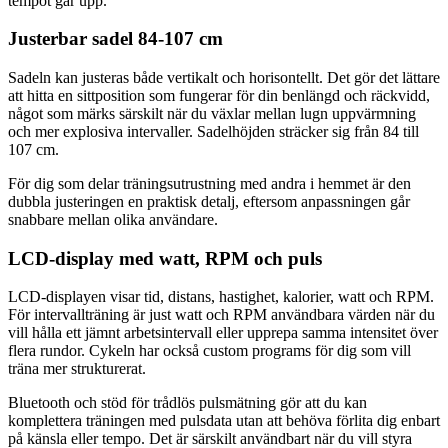
tempot går upp.
Justerbar sadel 84-107 cm
Sadeln kan justeras både vertikalt och horisontellt. Det gör det lättare
att hitta en sittposition som fungerar för din benlängd och räckvidd,
något som märks särskilt när du växlar mellan lugn uppvärmning
och mer explosiva intervaller. Sadelhöjden sträcker sig från 84 till
107 cm.
För dig som delar träningsutrustning med andra i hemmet är den
dubbla justeringen en praktisk detalj, eftersom anpassningen går
snabbare mellan olika användare.
LCD-display med watt, RPM och puls
LCD-displayen visar tid, distans, hastighet, kalorier, watt och RPM.
För intervallträning är just watt och RPM användbara värden när du
vill hålla ett jämnt arbetsintervall eller upprepa samma intensitet över
flera rundor. Cykeln har också custom programs för dig som vill
träna mer strukturerat.
Bluetooth och stöd för trådlös pulsmätning gör att du kan
komplettera träningen med pulsdata utan att behöva förlita dig enbart
på känsla eller tempo. Det är särskilt användbart när du vill styra