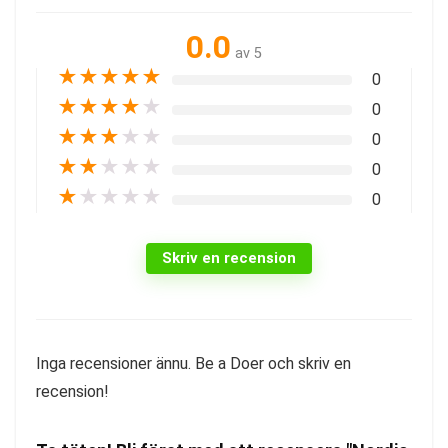
0.0
av 5
★
★
★
★
★
0
★
★
★
★
★
0
★
★
★
★
★
0
★
★
★
★
★
0
★
★
★
★
★
0
Skriv en recension
Inga recensioner ännu. Be a Doer och skriv en
recension!