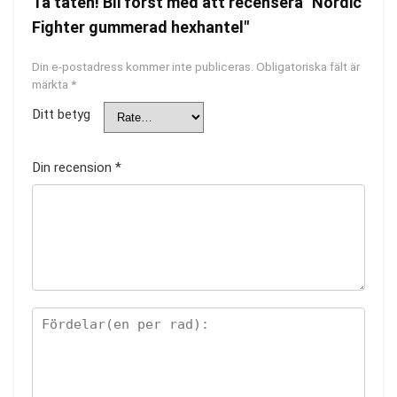
Ta täten! Bli först med att recensera "Nordic
Fighter gummerad hexhantel"
Din e-postadress kommer inte publiceras.
Obligatoriska fält är
märkta
*
Ditt betyg
Din recension
*