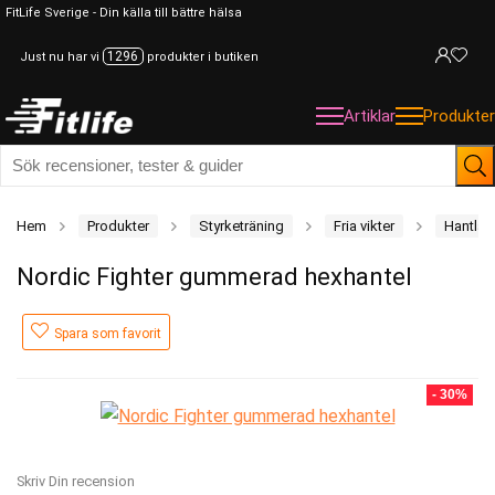
FitLife Sverige - Din källa till bättre hälsa
1296
Just nu har vi
produkter i butiken
Artiklar
Produkter
Hem
Produkter
Styrketräning
Fria vikter
Hantlar
Nordic Fighter gummerad hexhantel
Spara som favorit
- 30%
Skriv Din recension