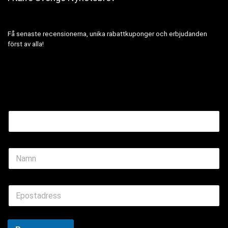
Få senaste recensionerna, unika rabattkuponger och erbjudanden
först av alla!
Email Name
N
a
m
e
E
*
m
a
i
l