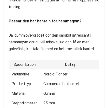
i handen är det en viktig del av hur hanteln upplevs vid
träning.
Passar den här hanteln för hemmagym?
Ja, gummiöverdraget gör den särskilt intressant i
hemmagym där du vill minska ljud och få en mer
golvvänlig kontakt än med en helt metallisk hantel.
Specifikation
Detalj
Varumärke
Nordic Fighter
Produkttyp
Gummerad hexhantel
Material
Gummi
Greppdiameter
25 mm