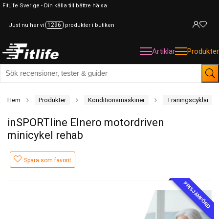
FitLife Sverige - Din källa till bättre hälsa
1296
Just nu har vi
produkter i butiken
Artiklar
Produkter
Hem
Produkter
Konditionsmaskiner
Träningscyklar
inSPORTline Elnero motordriven
minicykel rehab
Spara som favorit
PRISJÄMFÖRD