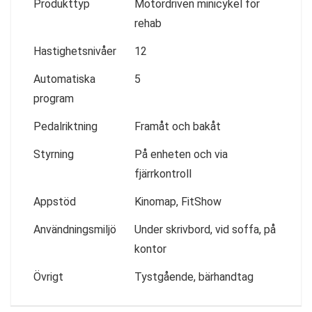
Produkttyp
Motordriven minicykel för
rehab
Hastighetsnivåer
12
Automatiska
5
program
Pedalriktning
Framåt och bakåt
Styrning
På enheten och via
fjärrkontroll
Appstöd
Kinomap, FitShow
Användningsmiljö
Under skrivbord, vid soffa, på
kontor
Övrigt
Tystgående, bärhandtag