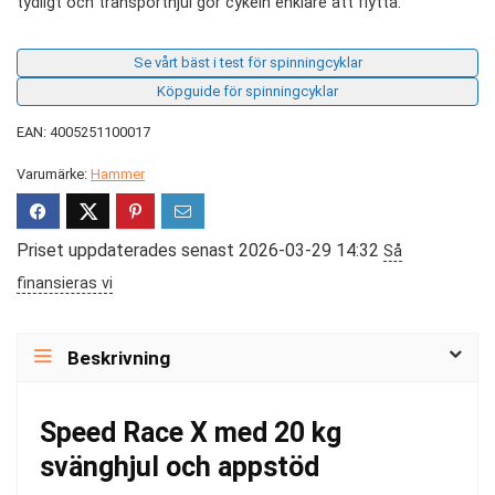
tydligt och transporthjul gör cykeln enklare att flytta.
Se vårt bäst i test för spinningcyklar
Köpguide för spinningcyklar
EAN: 4005251100017
Varumärke:
Hammer
Priset uppdaterades senast 2026-03-29 14:32
Så
finansieras vi
Beskrivning
Speed Race X med 20 kg
svänghjul och appstöd