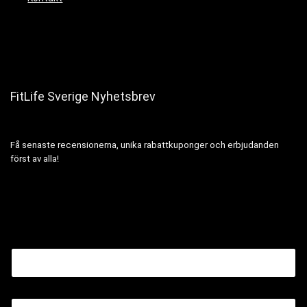
FitLife Sverige Nyhetsbrev
Få senaste recensionerna, unika rabattkuponger och erbjudanden
först av alla!
Name Email
N