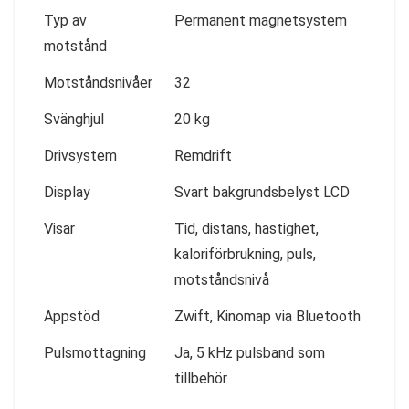
Typ av
Permanent magnetsystem
motstånd
Motståndsnivåer
32
Svänghjul
20 kg
Drivsystem
Remdrift
Display
Svart bakgrundsbelyst LCD
Visar
Tid, distans, hastighet,
kaloriförbrukning, puls,
motståndsnivå
Appstöd
Zwift, Kinomap via Bluetooth
Pulsmottagning
Ja, 5 kHz pulsband som
tillbehör