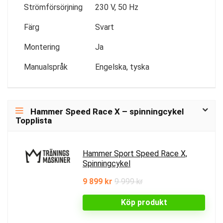
Strömförsörjning
230 V, 50 Hz
Färg
Svart
Montering
Ja
Manualspråk
Engelska, tyska
Hammer Speed Race X – spinningcykel
Topplista
Hammer Sport Speed Race X,
Spinningcykel
9 899 kr
9 999 kr
Köp produkt