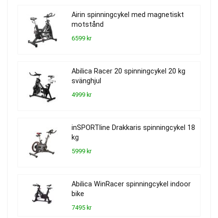
Airin spinningcykel med magnetiskt
motstånd
6599 kr
Abilica Racer 20 spinningcykel 20 kg
svänghjul
4999 kr
inSPORTline Drakkaris spinningcykel 18
kg
5999 kr
Abilica WinRacer spinningcykel indoor
bike
7495 kr