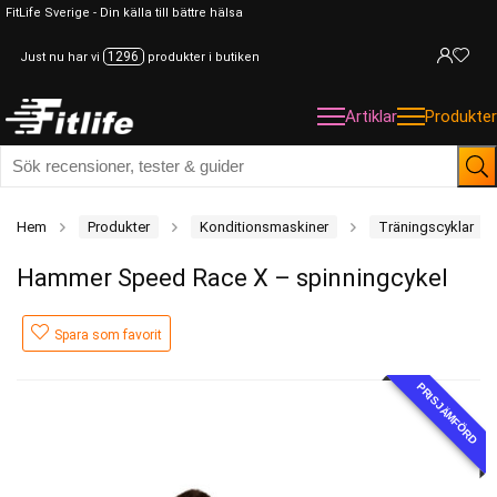
FitLife Sverige - Din källa till bättre hälsa
1296
Just nu har vi
produkter i butiken
Artiklar
Produkter
Hem
Produkter
Konditionsmaskiner
Träningscyklar
Hammer Speed Race X – spinningcykel
Spara som favorit
PRISJÄMFÖRD