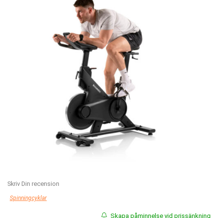
Skriv Din recension
Spinningcyklar
Skapa påminnelse vid prissänkning