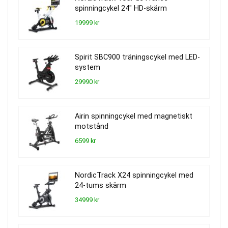
spinningcykel 24″ HD-skärm
19999 kr
Spirit SBC900 träningscykel med LED-
system
29990 kr
Airin spinningcykel med magnetiskt
motstånd
6599 kr
NordicTrack X24 spinningcykel med
24-tums skärm
34999 kr