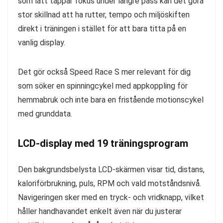
som lätt tappar fokus under längre pass kan det göra
stor skillnad att ha rutter, tempo och miljöskiften
direkt i träningen i stället för att bara titta på en
vanlig display.
Det gör också Speed Race S mer relevant för dig
som söker en spinningcykel med appkoppling för
hemmabruk och inte bara en fristående motionscykel
med grunddata.
LCD-display med 19 träningsprogram
Den bakgrundsbelysta LCD-skärmen visar tid, distans,
kaloriförbrukning, puls, RPM och vald motståndsnivå.
Navigeringen sker med en tryck- och vridknapp, vilket
håller handhavandet enkelt även när du justerar