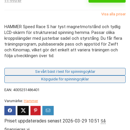
11 990 kr
Visa alla priser
HAMMER Speed Race S har tyst magnetmotstånd och tydlig
LCD-skärm för strukturerad spinning hemma. Passar olika
kroppslängder med justerbar sadel och styrstång. Du får flera
träningsprogram, pulsbaserade pass och appstöd för Zwift
och Kinomap, vilket gör det enkelt att variera träningen och
följa utvecklingen över tid.
Se vårt bäst i test för spinningcyklar
Köpguide för spinningcyklar
EAN: 4005251486401
Varumärke:
Hammer
Priset uppdaterades senast 2026-03-29 10:51
Så
finansieras vi