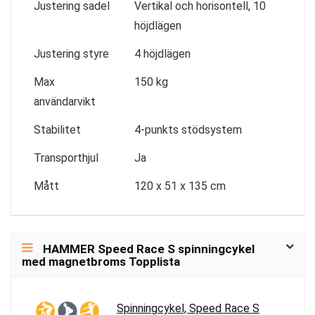
Justering sadel
Vertikal och horisontell, 10
höjdlägen
Justering styre
4 höjdlägen
Max
150 kg
användarvikt
Stabilitet
4-punkts stödsystem
Transporthjul
Ja
Mått
120 x 51 x 135 cm
HAMMER Speed Race S spinningcykel
med magnetbroms Topplista
Spinningcykel, Speed Race S