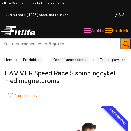
FitLife Sverige - Din källa till bättre hälsa
1296
Just nu har vi
produkter i butiken
Artiklar
Produkter
Hem
Produkter
Konditionsmaskiner
Träningscyklar
HAMMER Speed Race S spinningcykel
med magnetbroms
Spara som favorit
PRISJÄMFÖRD