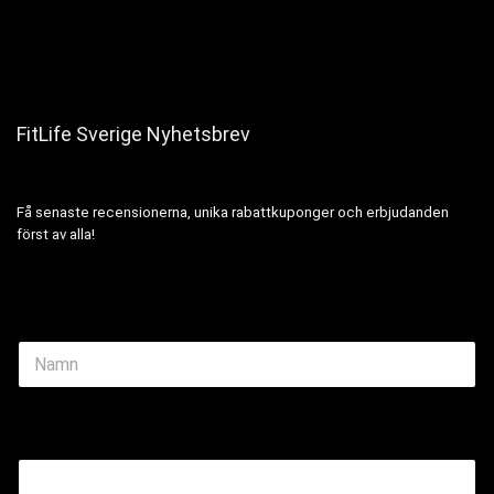
FitLife Sverige Nyhetsbrev
Få senaste recensionerna, unika rabattkuponger och erbjudanden
först av alla!
N
a
m
e
Email Name
*