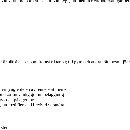
edvid varandra. Om du senare vill bygga ut med fler viktintervall går de
r alltså ett set som främst riktar sig till gym och andra träningsmiljöer
i den tyngre delen av hantelsortimentet
prickor än vanlig gummibeläggning
av- och påläggning
ga ut med fler ställ bredvid varandra
ikter