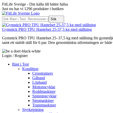
FitLife Sverige - Din källa till bättre hälsa
Just nu har vi
1296
produkter i butiken
Sök
Gymstick PRO TPU Hantelset 25-37,5 kg med ställning
Gymstick PRO TPU Hantelset 25–37,5 kg med ställning för gymmiljö och
samt ett stabilt ställ för 6 par. Den genomtänkta utformningen av både 
Login / Register
Bäst i Test
Kondition
Crosstrainers
Gåband
Löpband
Motionscyklar
Roddmaskiner
Spinningcyklar
Stepmaskiner
Trappmaskiner
Styrketräning