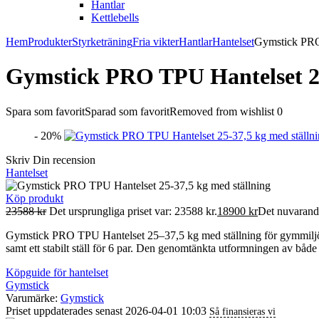
Hantlar
Kettlebells
Hem
Produkter
Styrketräning
Fria vikter
Hantlar
Hantelset
Gymstick PRO 
Gymstick PRO TPU Hantelset 25
Spara som favorit
Sparad som favorit
Removed from wishlist
0
- 20%
Skriv Din recension
Hantelset
Köp produkt
23588
kr
Det ursprungliga priset var: 23588 kr.
18900
kr
Det nuvarande
Gymstick PRO TPU Hantelset 25–37,5 kg med ställning för gymmiljö och
samt ett stabilt ställ för 6 par. Den genomtänkta utformningen av både 
Köpguide för hantelset
Gymstick
Varumärke:
Gymstick
Priset uppdaterades senast 2026-04-01 10:03
Så finansieras vi