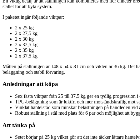
En viktig detalj är att ställningen kan kombineras med fler enheter br
stället för att byta system.
I paketet ingår följande viktpar:
2 x 25 kg
2 x 27,5 kg
2 x 30 kg
2 x 32,5 kg
2 x 35 kg
2 x 37,5 kg
Måtten på ställningen är 148 x 54 x 81 cm och vikten är 36 kg. Det här ä
beläggning och stabil förvaring.
Anledningar att köpa
Sex fasta viktpar från 25 till 37,5 kg ger en tydlig progression 
TPU-beläggning som är luktfri och mer motståndskraftig mot s
Vinklat hantelstöd som minskar belastningen på handleden vid 
Robust ställning i stål med plats för 6 par och möjlighet att byg
Att tänka på
Setet börjar på 25 kg vilket gör att det inte täcker lättare hantelv