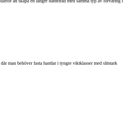
t därför att skapa en längre hantelrad med samma typ av förvaring i
 där man behöver fasta hantlar i tyngre viktklasser med slitstark