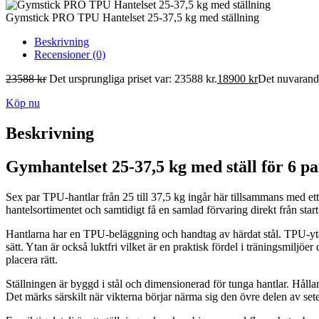
Gymstick PRO TPU Hantelset 25-37,5 kg med ställning
Beskrivning
Recensioner (0)
23588
kr
Det ursprungliga priset var: 23588 kr.
18900
kr
Det nuvarande
Köp nu
Beskrivning
Gymhantelset 25-37,5 kg med ställ för 6 pa
Sex par TPU-hantlar från 25 till 37,5 kg ingår här tillsammans med ett 
hantelsortimentet och samtidigt få en samlad förvaring direkt från start
Hantlarna har en TPU-beläggning och handtag av härdat stål. TPU-yta
sätt. Ytan är också luktfri vilket är en praktisk fördel i träningsmiljö
placera rätt.
Ställningen är byggd i stål och dimensionerad för tunga hantlar. Hållar
Det märks särskilt när vikterna börjar närma sig den övre delen av sete