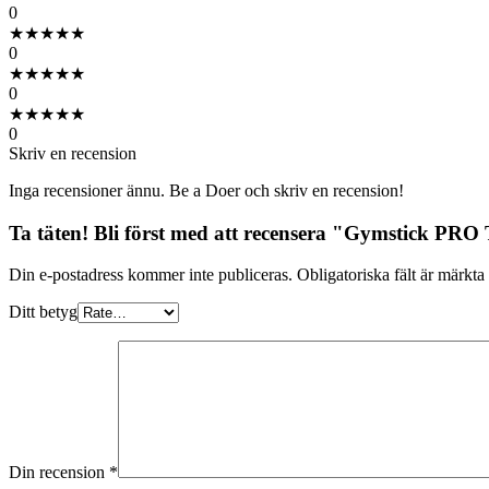
0
★
★
★
★
★
0
★
★
★
★
★
0
★
★
★
★
★
0
Skriv en recension
Inga recensioner ännu. Be a Doer och skriv en recension!
Ta täten! Bli först med att recensera "Gymstick PRO
Din e-postadress kommer inte publiceras.
Obligatoriska fält är märkta
Ditt betyg
Din recension
*