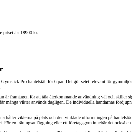
 priset är: 18900 kr.
r
Gymstick Pro hantelställ för 6 par. Det gör setet relevant för gymmiljöer
.
n är framtagen för att tåla återkommande användning väl och skiljer s
er där många vikter används dagligen. De individuella hantlarnas fördjupn
na håller vikterna på plats och den vinklade utformningen på hantelstödet
t. För en träningsanläggning eller ett företagsgym innebär det också en m