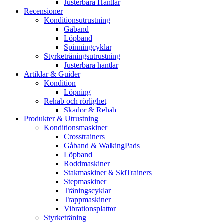
Justerbara Hantlar
Recensioner
Konditionsutrustning
Gåband
Löpband
Spinningcyklar
Styrketräningsutrustning
Justerbara hantlar
Artiklar & Guider
Kondition
Löpning
Rehab och rörlighet
Skador & Rehab
Produkter & Utrustning
Konditionsmaskiner
Crosstrainers
Gåband & WalkingPads
Löpband
Roddmaskiner
Stakmaskiner & SkiTrainers
Stepmaskiner
Träningscyklar
Trappmaskiner
Vibrationsplattor
Styrketräning