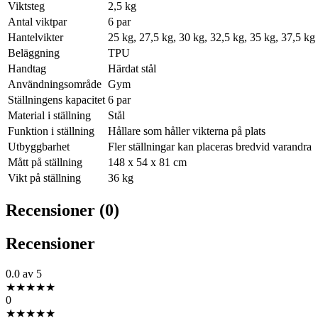
Viktsteg
2,5 kg
Antal viktpar
6 par
Hantelvikter
25 kg, 27,5 kg, 30 kg, 32,5 kg, 35 kg, 37,5 kg
Beläggning
TPU
Handtag
Härdat stål
Användningsområde
Gym
Ställningens kapacitet
6 par
Material i ställning
Stål
Funktion i ställning
Hållare som håller vikterna på plats
Utbyggbarhet
Fler ställningar kan placeras bredvid varandra
Mått på ställning
148 x 54 x 81 cm
Vikt på ställning
36 kg
Recensioner (0)
Recensioner
0.0
av 5
★
★
★
★
★
0
★
★
★
★
★