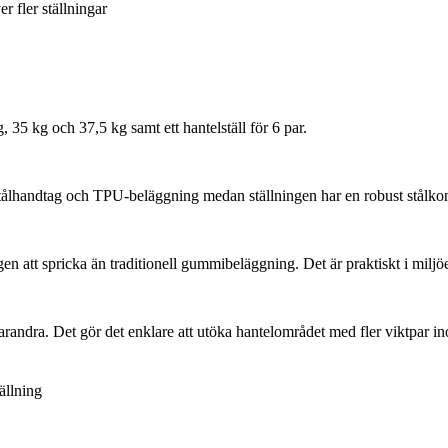
er fler ställningar
g, 35 kg och 37,5 kg samt ett hantelställ för 6 par.
tålhandtag och TPU-beläggning medan ställningen har en robust stålkons
en att spricka än traditionell gummibeläggning. Det är praktiskt i milj
 varandra. Det gör det enklare att utöka hantelområdet med fler viktpar
ällning