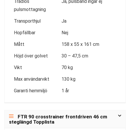
Trådlös
Ja, pulsband ingår ej
pulsmottagning
Transporthjul
Ja
Hopfällbar
Nej
Mått
158 x 55 x 161 cm
Höjd över golvet
30 – 47,5 cm
Vikt
70 kg
Max användarvikt
130 kg
Garanti hemmiljö
1 år
FTR 90 crosstrainer frontdriven 46 cm
steglängd Topplista