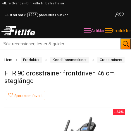
FitLife Sverige - Din källa till bättre hälsa
1296
Just nu har vi
produkter i butiken
Artiklar
Produkter
Hem
Produkter
Konditionsmaskiner
Crosstrainers
FTR 90 crosstrainer frontdriven 46 cm
steglängd
Spara som favorit
- 34%