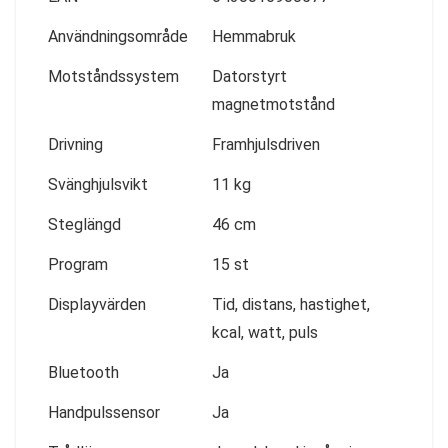
Användningsområde
Hemmabruk
Motståndssystem
Datorstyrt
magnetmotstånd
Drivning
Framhjulsdriven
Svänghjulsvikt
11 kg
Steglängd
46 cm
Program
15 st
Displayvärden
Tid, distans, hastighet,
kcal, watt, puls
Bluetooth
Ja
Handpulssensor
Ja