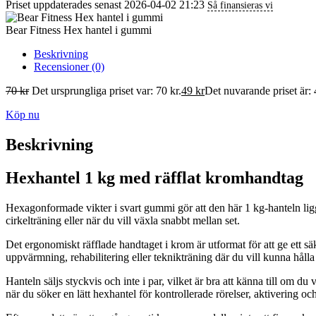
Priset uppdaterades senast 2026-04-02 21:23
Så finansieras vi
Bear Fitness Hex hantel i gummi
Beskrivning
Recensioner (0)
70
kr
Det ursprungliga priset var: 70 kr.
49
kr
Det nuvarande priset är: 
Köp nu
Beskrivning
Hexhantel 1 kg med räfflat kromhandtag
Hexagonformade vikter i svart gummi gör att den här 1 kg-hanteln ligge
cirkelträning eller när du vill växla snabbt mellan set.
Det ergonomiskt räfflade handtaget i krom är utformat för att ge ett s
uppvärmning, rehabilitering eller teknikträning där du vill kunna hålla 
Hanteln säljs styckvis och inte i par, vilket är bra att känna till om d
när du söker en lätt hexhantel för kontrollerade rörelser, aktivering oc