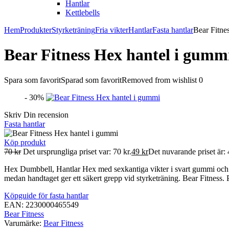
Hantlar
Kettlebells
Hem
Produkter
Styrketräning
Fria vikter
Hantlar
Fasta hantlar
Bear Fitne
Bear Fitness Hex hantel i gumm
Spara som favorit
Sparad som favorit
Removed from wishlist
0
- 30%
Skriv Din recension
Fasta hantlar
Köp produkt
70
kr
Det ursprungliga priset var: 70 kr.
49
kr
Det nuvarande priset är: 
Hex Dumbbell, Hantlar Hex med sexkantiga vikter i svart gummi och er
medan handtaget ger ett säkert grepp vid styrketräning. Bear Fitness. 
Köpguide för fasta hantlar
EAN: 2230000465549
Bear Fitness
Varumärke:
Bear Fitness