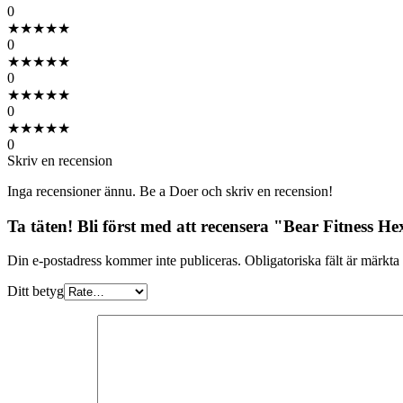
0
★
★
★
★
★
0
★
★
★
★
★
0
★
★
★
★
★
0
★
★
★
★
★
0
Skriv en recension
Inga recensioner ännu. Be a Doer och skriv en recension!
Ta täten! Bli först med att recensera "Bear Fitness H
Din e-postadress kommer inte publiceras.
Obligatoriska fält är märkta
Ditt betyg