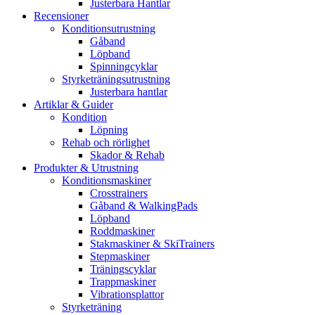
Justerbara Hantlar
Recensioner
Konditionsutrustning
Gåband
Löpband
Spinningcyklar
Styrketräningsutrustning
Justerbara hantlar
Artiklar & Guider
Kondition
Löpning
Rehab och rörlighet
Skador & Rehab
Produkter & Utrustning
Konditionsmaskiner
Crosstrainers
Gåband & WalkingPads
Löpband
Roddmaskiner
Stakmaskiner & SkiTrainers
Stepmaskiner
Träningscyklar
Trappmaskiner
Vibrationsplattor
Styrketräning