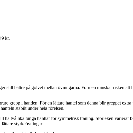
49 kr.
r still bättre på golvet mellan övningarna. Formen minskar risken att ha
äkrare grepp i handen. För en lättare hantel som denna blir greppet extr
hanteln stabilt under hela rörelsen.
u vill ha två lika tunga hantlar för symmetrisk träning. Storleken varier
h lättare styrkeövningar.