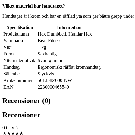
Vilket material har handtaget?
Handtaget är i krom och har en räfflad yta som ger bättre grepp under
Specifikation
Information
Produktnamn
Hex Dumbbell, Hantlar Hex
Varumärke
Bear Fitness
Vikt
1 kg
Form
Sexkantig
Yttermaterial vikt
Svart gummi
Handtag
Ergonomiskt räfflat kromhandtag
Säljenhet
Styckvis
Artikelnummer
501358Z000-NW
EAN
2230000465549
Recensioner (0)
Recensioner
0.0
av 5
★
★
★
★
★