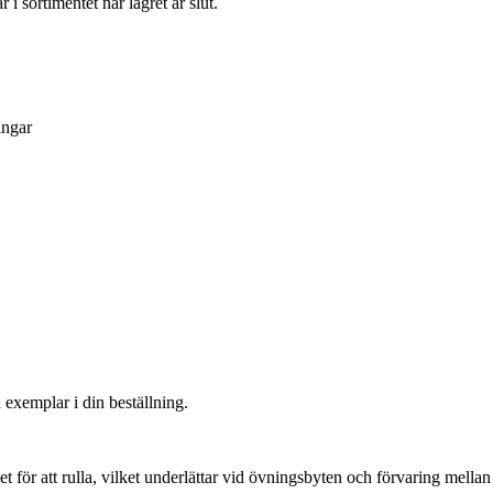
i sortimentet när lagret är slut.
ingar
 exemplar i din beställning.
let för att rulla, vilket underlättar vid övningsbyten och förvaring mellan 