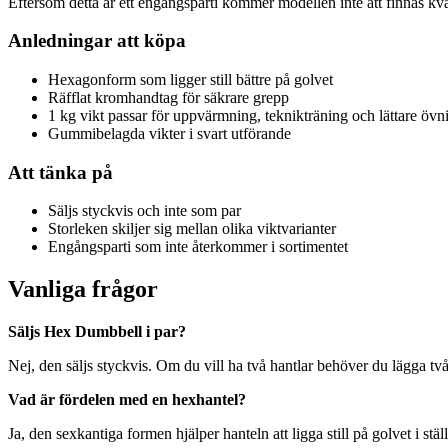
Eftersom detta är ett engångsparti kommer modellen inte att finnas kvar 
Anledningar att köpa
Hexagonform som ligger still bättre på golvet
Räfflat kromhandtag för säkrare grepp
1 kg vikt passar för uppvärmning, teknikträning och lättare övn
Gummibelagda vikter i svart utförande
Att tänka på
Säljs styckvis och inte som par
Storleken skiljer sig mellan olika viktvarianter
Engångsparti som inte återkommer i sortimentet
Vanliga frågor
Säljs Hex Dumbbell i par?
Nej, den säljs styckvis. Om du vill ha två hantlar behöver du lägga två
Vad är fördelen med en hexhantel?
Ja, den sexkantiga formen hjälper hanteln att ligga still på golvet i stäl