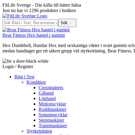
FitLife Sverige - Din källa till bättre hälsa
Just nu har vi
1296
produkter i butiken
Sök
Bear Fitness Hex hantel i gummi
Hex Dumbbell, Hantlar Hex med sexkantiga vikter i svart gummi och er
medan handtaget ger ett säkert grepp vid styrketräning. Bear Fitness. 
Login / Register
Bäst i Test
Kondition
Crosstrainers
Gåband
Löpband
Motionscyklar
Roddmaskiner
Spinningcyklar
Stepmaskiner
Trappmaskiner
Styrketräning