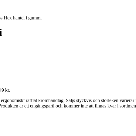
ss Hex hantel i gummi
i
49 kr.
gonomiskt räfflat kromhandtag. Säljs styckvis och storleken varierar m
Produkten är ett engångsparti och kommer inte att finnas kvar i sortimen