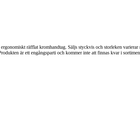
gonomiskt räfflat kromhandtag. Säljs styckvis och storleken varierar m
Produkten är ett engångsparti och kommer inte att finnas kvar i sortimen