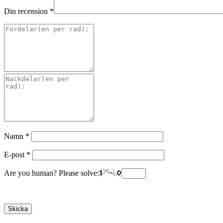
Din recension
*
Namn
*
E-post
*
Are you human? Please solve: