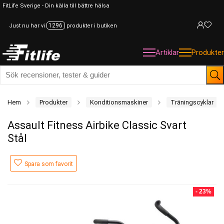
FitLife Sverige - Din källa till bättre hälsa
1296
Just nu har vi
produkter i butiken
Artiklar
Produkter
Hem
Produkter
Konditionsmaskiner
Träningscyklar
Assault Fitness Airbike Classic Svart
Stål
Spara som favorit
- 23%