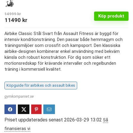
14999
kr
Köp produkt
Det
Det
11490
kr
ursprungliga
nuvarande
Airbike Classic Stål Svart från Assault Fitness är byggd för
priset
priset
intensiv konditionsträning. Den passar både hemmagym och
var:
är:
träningsmiljöer som crossfit och kampsport. Den klassiska
airbike-designen kombinerar enkel användning med bekväm
14999 kr.
11490 kr.
känsla och robust konstruktion. För dig som söker ett
motionsredskap för krävande intervaller och regelbunden
träning i kommersiell kvalitet.
Köpguide för airbikes och assault bikes
gymkompaniet.se
Priset uppdaterades senast 2026-03-29 13:02
Så
finansieras vi