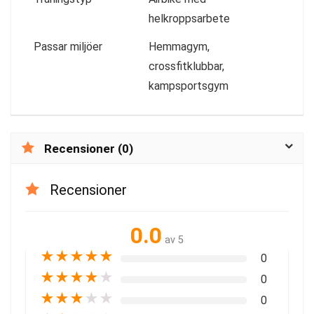
helkroppsarbete
Passar miljöer
Hemmagym,
crossfitklubbar,
kampsportsgym
Recensioner (0)
Recensioner
0.0
av 5
★
★
★
★
★
0
★
★
★
★
★
0
★
★
★
★
★
0