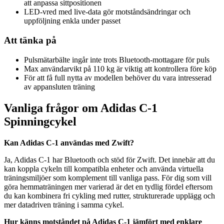
att anpassa sittpositionen
LED-vred med live-data gör motståndsändringar och
uppföljning enkla under passet
Att tänka på
Pulsmätarbälte ingår inte trots Bluetooth-mottagare för puls
Max användarvikt på 110 kg är viktig att kontrollera före köp
För att få full nytta av modellen behöver du vara intresserad
av appansluten träning
Vanliga frågor om Adidas C-1
Spinningcykel
Kan Adidas C-1 användas med Zwift?
Ja, Adidas C-1 har Bluetooth och stöd för Zwift. Det innebär att du
kan koppla cykeln till kompatibla enheter och använda virtuella
träningsmiljöer som komplement till vanliga pass. För dig som vill
göra hemmaträningen mer varierad är det en tydlig fördel eftersom
du kan kombinera fri cykling med rutter, strukturerade upplägg och
mer datadriven träning i samma cykel.
Hur känns motståndet på Adidas C-1 jämfört med enklare