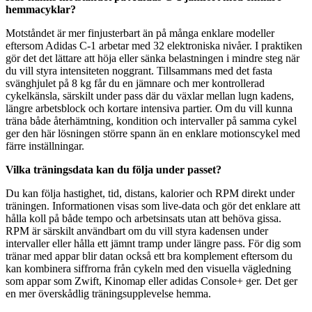
hemmacyklar?
Motståndet är mer finjusterbart än på många enklare modeller
eftersom Adidas C-1 arbetar med 32 elektroniska nivåer. I praktiken
gör det det lättare att höja eller sänka belastningen i mindre steg när
du vill styra intensiteten noggrant. Tillsammans med det fasta
svänghjulet på 8 kg får du en jämnare och mer kontrollerad
cykelkänsla, särskilt under pass där du växlar mellan lugn kadens,
längre arbetsblock och kortare intensiva partier. Om du vill kunna
träna både återhämtning, kondition och intervaller på samma cykel
ger den här lösningen större spann än en enklare motionscykel med
färre inställningar.
Vilka träningsdata kan du följa under passet?
Du kan följa hastighet, tid, distans, kalorier och RPM direkt under
träningen. Informationen visas som live-data och gör det enklare att
hålla koll på både tempo och arbetsinsats utan att behöva gissa.
RPM är särskilt användbart om du vill styra kadensen under
intervaller eller hålla ett jämnt tramp under längre pass. För dig som
tränar med appar blir datan också ett bra komplement eftersom du
kan kombinera siffrorna från cykeln med den visuella vägledning
som appar som Zwift, Kinomap eller adidas Console+ ger. Det ger
en mer överskådlig träningsupplevelse hemma.