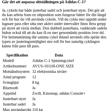
Går det att anpassa sittställningen på Adidas C-1?
Ja, cykeln har både justerbar sadel och justerbart styre. Det gör att
du kan arbeta fram en sittposition som fungerar bättre för din längd
och för hur du vill använda cykeln. Vill du cykla mer upprätt under
lugnare pass eller sitta mer aktivt under intervaller finns flera grepp
på styret att växla mellan. Den dubbelt justerbara, vadderade sadeln
bidrar också till att du kan få en mer genomtänkt position över tid.
För hemmaträning där samma cykel ibland används ofta spelar den
typen av justeringsmöjlighet stor roll för hur naturlig cyklingen
känns från pass till pass.
Specifikation
Data
Modell
Adidas C-1 Spinningcykel
Artikelnummer
AVUS-10110I-ONE SIZE
Motståndssystem
32 elektroniska nivåer
Antal program
12
Svänghjul
8 kg
Bluetooth
Ja
Appstöd
Zwift, Kinomap, adidas Console+
Justerbart styre
Ja
Justerbar sadel
Ja
Max användarvikt
110 kg