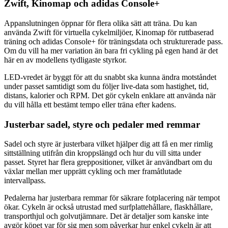
Zwift, Kinomap och adidas Console+
Appanslutningen öppnar för flera olika sätt att träna. Du kan
använda Zwift för virtuella cykelmiljöer, Kinomap för ruttbaserad
träning och adidas Console+ för träningsdata och strukturerade pass.
Om du vill ha mer variation än bara fri cykling på egen hand är det
här en av modellens tydligaste styrkor.
LED-vredet är byggt för att du snabbt ska kunna ändra motståndet
under passet samtidigt som du följer live-data som hastighet, tid,
distans, kalorier och RPM. Det gör cykeln enklare att använda när
du vill hålla ett bestämt tempo eller träna efter kadens.
Justerbar sadel, styre och pedaler med remmar
Sadel och styre är justerbara vilket hjälper dig att få en mer rimlig
sittställning utifrån din kroppslängd och hur du vill sitta under
passet. Styret har flera greppositioner, vilket är användbart om du
växlar mellan mer upprätt cykling och mer framåtlutade
intervallpass.
Pedalerna har justerbara remmar för säkrare fotplacering när tempot
ökar. Cykeln är också utrustad med surfplattehållare, flaskhållare,
transporthjul och golvutjämnare. Det är detaljer som kanske inte
avgör köpet var för sig men som påverkar hur enkel cykeln är att