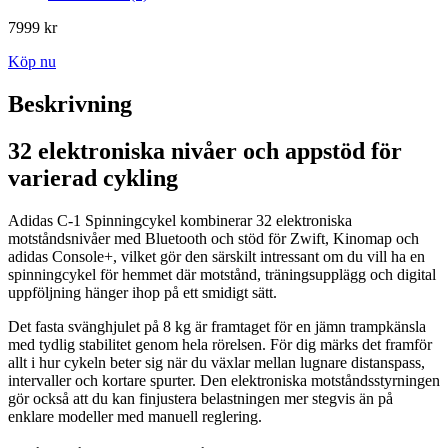
7999
kr
Köp nu
Beskrivning
32 elektroniska nivåer och appstöd för
varierad cykling
Adidas C-1 Spinningcykel kombinerar 32 elektroniska
motståndsnivåer med Bluetooth och stöd för Zwift, Kinomap och
adidas Console+, vilket gör den särskilt intressant om du vill ha en
spinningcykel för hemmet där motstånd, träningsupplägg och digital
uppföljning hänger ihop på ett smidigt sätt.
Det fasta svänghjulet på 8 kg är framtaget för en jämn trampkänsla
med tydlig stabilitet genom hela rörelsen. För dig märks det framför
allt i hur cykeln beter sig när du växlar mellan lugnare distanspass,
intervaller och kortare spurter. Den elektroniska motståndsstyrningen
gör också att du kan finjustera belastningen mer stegvis än på
enklare modeller med manuell reglering.