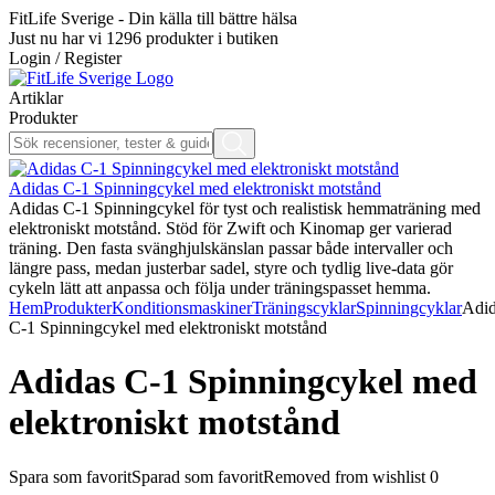
FitLife Sverige - Din källa till bättre hälsa
Just nu har vi
1296
produkter i butiken
Login / Register
Artiklar
Produkter
Adidas C-1 Spinningcykel med elektroniskt motstånd
Adidas C-1 Spinningcykel för tyst och realistisk hemmaträning med
elektroniskt motstånd. Stöd för Zwift och Kinomap ger varierad
träning. Den fasta svänghjulskänslan passar både intervaller och
längre pass, medan justerbar sadel, styre och tydlig live-data gör
cykeln lätt att anpassa och följa under träningspasset hemma.
Hem
Produkter
Konditionsmaskiner
Träningscyklar
Spinningcyklar
Adid
C-1 Spinningcykel med elektroniskt motstånd
Adidas C-1 Spinningcykel med
elektroniskt motstånd
Spara som favorit
Sparad som favorit
Removed from wishlist
0