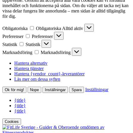
upplevelse. Genom att acceptera alla våra cookies kan vi förbättra
innehållet och funktionerna på sidan. Om du väljer att tacka nej kan
vissa delar fungera lite annorlunda – men sidan är alltid tillgänglig
för dig.
Obligatoriska
Obligatoriska
Alltid aktiv
Preferenser
Preferenser
Statistik
Statistik
Marknadsföring
Marknadsföring
Hantera alternativ
Hantera tjänster
Hantera {vendor_count}-leverantörer
Läs mer om dessa syften
Inställningar
Ok för mig!
Nope
Inställningar
Spara
{title}
{title}
{title}
Cookies