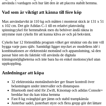
använda i vardagen och hur lätt den är att placera stabilt hemma.
Vad som är viktigt att känna till före köp
Max användarvikt är 110 kg och måtten i monterat skick är 131 x 51
x 102 cm. Det gör Adidas C-1 till en relativt platsvänlig
spinningcykel för hemmabruk men du behöver ändå räkna in
utrymme runt cykeln för att kunna kliva av och på bekvämt.
Cykeln har 12 förinställda program vilket ger struktur om du inte vill
bygga varje pass själv. Samtidigt ligger mycket av modellens idé i
kombinationen av elektroniskt motstånd och appanslutning, så den
passar bäst om du faktiskt vill använda de digitala
träningsmöjligheterna och inte bara ha en enkel motionscykel utan
uppkoppling.
Anledningar att köpa
32 elektroniska motståndsnivåer ger finare kontroll över
belastningen under intervaller och distanspass
Bluetooth med stöd för Zwift, Kinomap och adidas Console+
breddar hur du kan träna hemma
Fast 8 kg svänghjul ger jämn och stabil trampkänsla
Justerbar sadel, justerbart styre och flera grepp gör det lättare