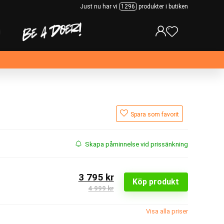
Just nu har vi
1296
produkter i butiken
Spara som favorit
Skapa påminnelse vid prissänkning
3 795 kr
Köp produkt
4 999 kr
Visa alla priser