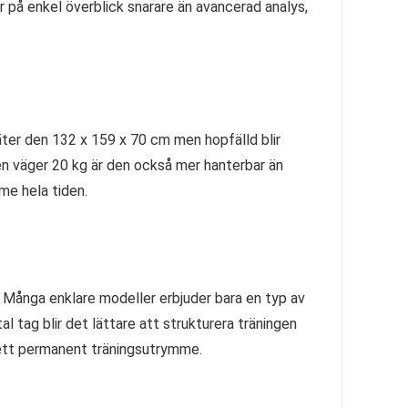
ger på enkel överblick snarare än avancerad analys,
mäter den 132 x 159 x 70 cm men hopfälld blir
en väger 20 kg är den också mer hanterbar än
me hela tiden.
. Många enklare modeller erbjuder bara en typ av
l tag blir det lättare att strukturera träningen
 ett permanent träningsutrymme.