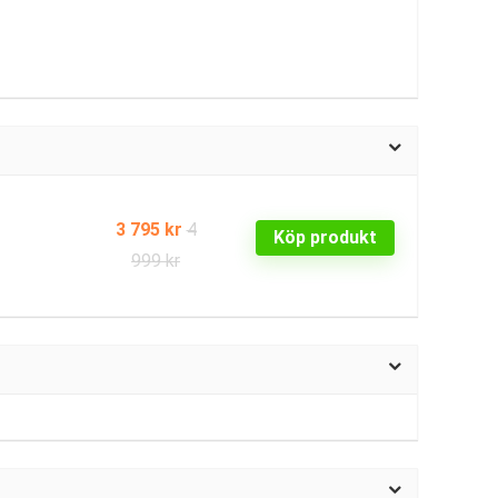
3 795 kr
4
Köp produkt
999 kr