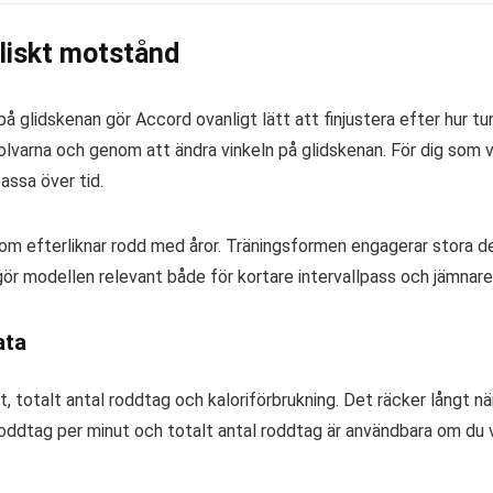
liskt motstånd
å glidskenan gör Accord ovanligt lätt att finjustera efter hur t
kolvarna och genom att ändra vinkeln på glidskenan. För dig som
assa över tid.
om efterliknar rodd med åror. Träningsformen engagerar stora 
gör modellen relevant både för kortare intervallpass och jämnare
ata
t, totalt antal roddtag och kaloriförbrukning. Det räcker långt nä
ddtag per minut och totalt antal roddtag är användbara om du vill