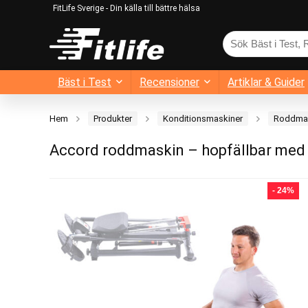
FitLife Sverige - Din källa till bättre hälsa
Bäst i Test
Recensioner
Artiklar & Guider
Hem
Produkter
Konditionsmaskiner
Roddmas
Accord roddmaskin – hopfällbar med
- 24%