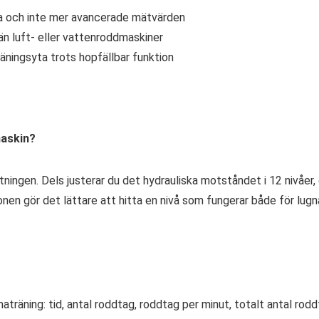
ta och inte mer avancerade mätvärden
än luft- eller vattenroddmaskiner
räningsyta trots hopfällbar funktion
maskin?
ningen. Dels justerar du det hydrauliska motståndet i 12 nivåer, d
onen gör det lättare att hitta en nivå som fungerar både för lu
räning: tid, antal roddtag, roddtag per minut, totalt antal roddta