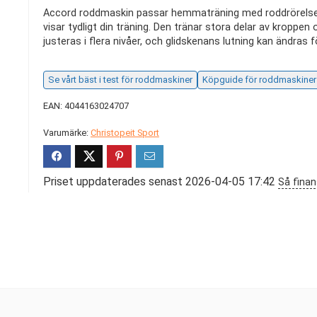
Accord roddmaskin passar hemmaträning med roddrörelse, 
visar tydligt din träning. Den tränar stora delar av kropp
justeras i flera nivåer, och glidskenans lutning kan ändras f
Se vårt bäst i test för roddmaskiner
Köpguide för roddmaskiner
EAN: 4044163024707
Varumärke:
Christopeit Sport
Priset uppdaterades senast 2026-04-05 17:42
Så finan