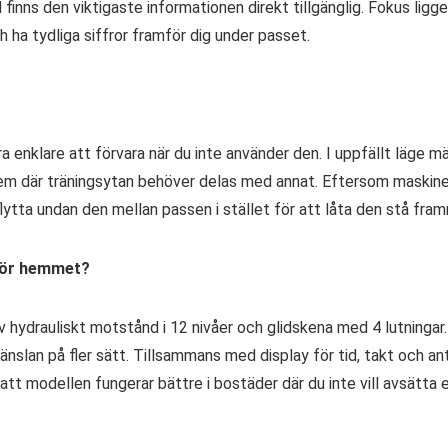
id finns den viktigaste informationen direkt tillgänglig. Fokus lig
h ha tydliga siffror framför dig under passet.
a enklare att förvara när du inte använder den. I uppfällt läge 
 hem där träningsytan behöver delas med annat. Eftersom maskin
flytta undan den mellan passen i stället för att låta den stå fram
 för hemmet?
v hydrauliskt motstånd i 12 nivåer och glidskena med 4 lutningar
nslan på fler sätt. Tillsammans med display för tid, takt och anta
tt modellen fungerar bättre i bostäder där du inte vill avsätta