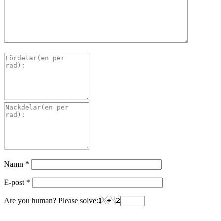
Namn
*
E-post
*
Are you human? Please solve: