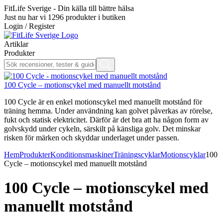
FitLife Sverige - Din källa till bättre hälsa
Just nu har vi
1296
produkter i butiken
Login / Register
Artiklar
Produkter
100 Cycle – motionscykel med manuellt motstånd
100 Cycle är en enkel motionscykel med manuellt motstånd för
träning hemma. Under användning kan golvet påverkas av rörelse,
fukt och statisk elektricitet. Därför är det bra att ha någon form av
golvskydd under cykeln, särskilt på känsliga golv. Det minskar
risken för märken och skyddar underlaget under passen.
Hem
Produkter
Konditionsmaskiner
Träningscyklar
Motionscyklar
100
Cycle – motionscykel med manuellt motstånd
100 Cycle – motionscykel med
manuellt motstånd