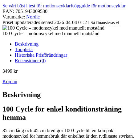
Se vårt bäst i test för motionscyklar
Köpguide för motionscyklar
EAN: 7051943009530
Varumärke:
Nordic
Priset uppdaterades senast 2026-04-04 01:21
Så finansieras vi
100 Cycle – motionscykel med manuellt motstånd
Beskrivning
Topplista
Historiska Prisförändringar
Recensioner (0)
3499
kr
Köp nu
Beskrivning
100 Cycle för enkel konditionsträning
hemma
85 cm lång och 45 cm bred gör 100 Cycle till en kompakt
motionscykel för hemmabruk där enkelhet är den tydligaste styrkan.