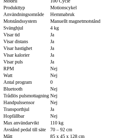
Modell
100 Cycle
Produkttyp
Motionscykel
Användningsområde
Hemmabruk
Motståndssystem
Manuellt magnetmotstånd
Svänghjul
4 kg
Visar tid
Ja
Visar distans
Ja
Visar hastighet
Ja
Visar kalorier
Ja
Visar puls
Ja
RPM
Nej
Watt
Nej
Antal program
0
Bluetooth
Nej
Trådlös pulsmottagning
Nej
Handpulssensor
Nej
Transporthjul
Ja
Hopfällbar
Nej
Max användarvikt
110 kg
Avstånd pedal till säte
70 – 92 cm
Mått
85 x 45 x 128 cm