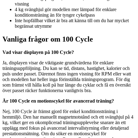
visning
4 kg svänghjul gör modellen mer lämpad för enklare
konditionsträning än för tyngre cykelpass
Inte hopfällbar vilket är bra att känna till om du har mycket
begränsat utrymme
Vanliga frågor om 100 Cycle
Vad visar displayen på 100 Cycle?
Ja, displayen visar de viktigaste grundvärdena för enklare
träningsuppföljning. Du kan se tid, distans, hastighet, kalorier och
puls under passet. Däremot finns ingen visning för RPM eller watt
och modellen har heller inga förinställda träningsprogram. För dig
som främst vill hålla koll på hur länge du cyklar och få en översikt
över passet räcker funktionerna vanligtvis bra.
Är 100 Cycle en motionscykel för avancerad träning?
Nej, 100 Cycle är främst gjord för enkel konditionsträning i
hemmiljö. Den har manuellt magnetmotstånd och ett svänghjul på 4
kg, vilket ger en okomplicerad träningsupplevelse snarare än ett
upplägg med fokus på avancerad intervallstyrning eller detaljerad
prestationsmätning. Om du söker en motionscykel för