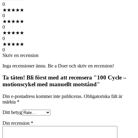
0
★
★
★
★
★
0
★
★
★
★
★
0
★
★
★
★
★
0
★
★
★
★
★
0
Skriv en recension
Inga recensioner ännu. Be a Doer och skriv en recension!
Ta täten! Bli först med att recensera "100 Cycle –
motionscykel med manuellt motstånd"
Din e-postadress kommer inte publiceras.
Obligatoriska fält är
märkta
*
Ditt betyg
Din recension
*