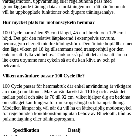
vardagsmotion, uppvärmning eller regelbundna pass med
grundläggande träningsdata är inriktningen mer rätt här än om du
vill ha uppkopplade funktioner och djupare träningsanalys.
Hur mycket plats tar motionscykeln hemma?
100 Cycle har måtten 85 cm i längd, 45 cm i bredd och 128 cm i
höjd. Det gör den relativt lättplacerad i exempelvis sovrum,
hemmagym eller ett mindre träningshörn. Den är inte hopfällbar men
den låga vikten på 18 kg tillsammans med transporthjul gör den
enklare att flytta vid behov. Tänk också på att det är bra att lämna
lite extra utrymme runt cykeln så att du kan kliva av och på
bekvämt.
Vilken användare passar 100 Cycle för?
100 Cycle passar för hemmabruk där enkel användning är viktigare
än många funktioner. Max användarvikt är 110 kg och avståndet
mellan pedal och säte är 70 till 92 cm, vilket hjälper dig att bedöma
om sittläget kan fungera för din kroppslängd och trampställning.
Modellen lämpar sig väl när du vill ha en lättbegriplig motionscykel
för regelbunden konditionsträning utan behov av Bluetooth, trådlös
pulsmottagning eller träningsprogram.
Specifikation
Detalj