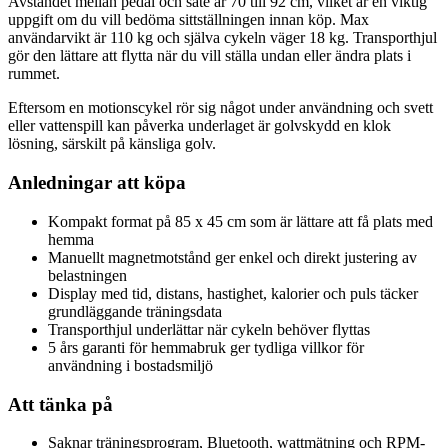
Avståndet mellan pedal och säte är 70 till 92 cm, vilket är en viktig
uppgift om du vill bedöma sittställningen innan köp. Max
användarvikt är 110 kg och själva cykeln väger 18 kg. Transporthjul
gör den lättare att flytta när du vill ställa undan eller ändra plats i
rummet.
Eftersom en motionscykel rör sig något under användning och svett
eller vattenspill kan påverka underlaget är golvskydd en klok
lösning, särskilt på känsliga golv.
Anledningar att köpa
Kompakt format på 85 x 45 cm som är lättare att få plats med
hemma
Manuellt magnetmotstånd ger enkel och direkt justering av
belastningen
Display med tid, distans, hastighet, kalorier och puls täcker
grundläggande träningsdata
Transporthjul underlättar när cykeln behöver flyttas
5 års garanti för hemmabruk ger tydliga villkor för
användning i bostadsmiljö
Att tänka på
Saknar träningsprogram, Bluetooth, wattmätning och RPM-