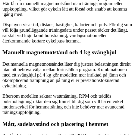
Här får du manuellt magnetmotstånd utan träningsprogram eller
uppkoppling, vilket gör cykeln lätt att förstå och snabb att komma
igång med.
Displayen visar tid, distans, hastighet, kalorier och puls. För dig som
vill följa grundläggande träningsdata under passet räcker det långt,
särskilt vid lugn konditionsträning, vardagsmotion eller
återkommande kortare cykelpass hemma.
Manuellt magnetmotstånd och 4 kg svänghjul
Det manuella magnetmotståndet låter dig justera belastningen direkt
utan att behöva välja mellan förinställda program. Kombinationen
med ett svänghjul på 4 kg gör modellen mer inriktad på jämn och
okomplicerad trampning än på tung eller prestationsfokuserad
cykelträning.
Eftersom modellen saknar wattmätning, RPM och trådlös
pulsmottagning riktar den sig främst till dig som vill ha en enkel
motionscykel för hemmaträning och inte behöver mer avancerad
träningsuppföljning.
Mått, sadelavstånd och placering i hemmet