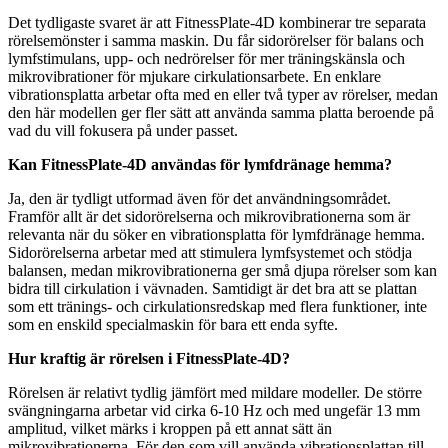
Det tydligaste svaret är att FitnessPlate-4D kombinerar tre separata
rörelsemönster i samma maskin. Du får sidorörelser för balans och
lymfstimulans, upp- och nedrörelser för mer träningskänsla och
mikrovibrationer för mjukare cirkulationsarbete. En enklare
vibrationsplatta arbetar ofta med en eller två typer av rörelser, medan
den här modellen ger fler sätt att använda samma platta beroende på
vad du vill fokusera på under passet.
Kan FitnessPlate-4D användas för lymfdränage hemma?
Ja, den är tydligt utformad även för det användningsområdet.
Framför allt är det sidorörelserna och mikrovibrationerna som är
relevanta när du söker en vibrationsplatta för lymfdränage hemma.
Sidorörelserna arbetar med att stimulera lymfsystemet och stödja
balansen, medan mikrovibrationerna ger små djupa rörelser som kan
bidra till cirkulation i vävnaden. Samtidigt är det bra att se plattan
som ett tränings- och cirkulationsredskap med flera funktioner, inte
som en enskild specialmaskin för bara ett enda syfte.
Hur kraftig är rörelsen i FitnessPlate-4D?
Rörelsen är relativt tydlig jämfört med mildare modeller. De större
svängningarna arbetar vid cirka 6-10 Hz och med ungefär 13 mm
amplitud, vilket märks i kroppen på ett annat sätt än
mikrovibrationerna. För den som vill använda vibrationsplattan till