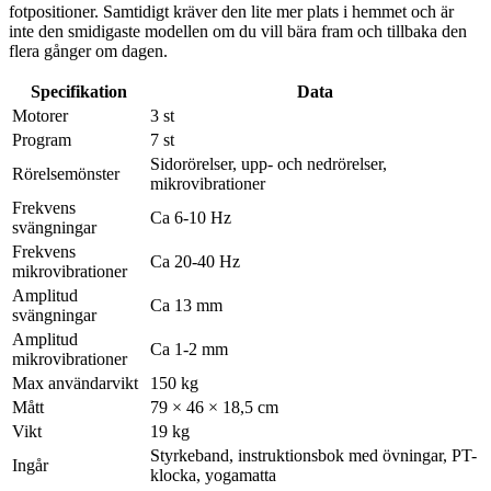
fotpositioner. Samtidigt kräver den lite mer plats i hemmet och är
inte den smidigaste modellen om du vill bära fram och tillbaka den
flera gånger om dagen.
Specifikation
Data
Motorer
3 st
Program
7 st
Sidorörelser, upp- och nedrörelser,
Rörelsemönster
mikrovibrationer
Frekvens
Ca 6-10 Hz
svängningar
Frekvens
Ca 20-40 Hz
mikrovibrationer
Amplitud
Ca 13 mm
svängningar
Amplitud
Ca 1-2 mm
mikrovibrationer
Max användarvikt
150 kg
Mått
79 × 46 × 18,5 cm
Vikt
19 kg
Styrkeband, instruktionsbok med övningar, PT-
Ingår
klocka, yogamatta