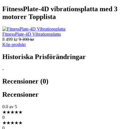
FitnessPlate-4D vibrationsplatta med 3
motorer Topplista
FitnessPlate-4D Vibrationsplatta
8 499 kr
9 399 kr
Köp produkt
Historiska Prisförändringar
-
Recensioner (0)
Recensioner
0.0
av 5
★
★
★
★
★
0
★
★
★
★
★
0