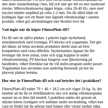
mer aktiv muskelträning i ben, bål och säte ger det en mer markerad
rörelse. Mikrovibrationerna ligger högre, cirka 20-40 Hz, men med
mycket mindre amplitud på cirka 1-2 mm. Du får alltså både ett
kraftigare läge och ett finare mer lågmält vibrationsläge i samma
produkt, vilket gör användningen mer flexibel över tid.
Vad ingår när du köper FitnessPlate-4D?
Du får mer än själva plattan. I paketet ingår styrkeband,
instruktionsbok med övningar, PT-klocka och yogamatta. Det gör
det lättare att börja använda produkten direkt utan att först
komplettera med extra tillbehör. Styrkebanden öppnar för fler
övningar där även armar, axlar och rygg kopplas in under
vibrationsträning. PT-klockan fungerar som fjärrstyrning på
handleden, vilket förenklar när du vill ändra program under passet.
Yogamattan kan användas som underlag beroende på hur du
placerar plattan hemma.
Hur stor är FitnessPlate-4D och vad betyder det i praktiken?
FitnessPlate-4D mäter 79 × 46 × 18,5 cm och väger 19 kg. Ja, det
innebär att du får en förhållandevis stor och stadig vibrationsplatta
snarare än en liten lätt modell. I praktiken märks det genom att
ståytan känns rymligare och stabilare under användning, vilket kan
vara en fördel när du arbetar med balans eller växlar mellan olika