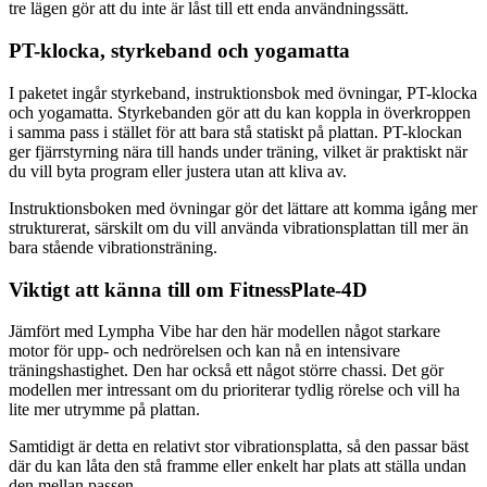
tre lägen gör att du inte är låst till ett enda användningssätt.
PT-klocka, styrkeband och yogamatta
I paketet ingår styrkeband, instruktionsbok med övningar, PT-klocka
och yogamatta. Styrkebanden gör att du kan koppla in överkroppen
i samma pass i stället för att bara stå statiskt på plattan. PT-klockan
ger fjärrstyrning nära till hands under träning, vilket är praktiskt när
du vill byta program eller justera utan att kliva av.
Instruktionsboken med övningar gör det lättare att komma igång mer
strukturerat, särskilt om du vill använda vibrationsplattan till mer än
bara stående vibrationsträning.
Viktigt att känna till om FitnessPlate-4D
Jämfört med Lympha Vibe har den här modellen något starkare
motor för upp- och nedrörelsen och kan nå en intensivare
träningshastighet. Den har också ett något större chassi. Det gör
modellen mer intressant om du prioriterar tydlig rörelse och vill ha
lite mer utrymme på plattan.
Samtidigt är detta en relativt stor vibrationsplatta, så den passar bäst
där du kan låta den stå framme eller enkelt har plats att ställa undan
den mellan passen.