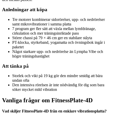
Anledningar att köpa
Tre motorer kombinerar sidorörelser, upp- och nedrörelser
samt mikrovibrationer i samma platta
7 program ger fler sätt att växla mellan lymfdränage,
cirkulation och mer träningsinriktade pass
Större chassi på 79 × 46 cm ger en stabilare ståyta
PT-klocka, styrkeband, yogamatta och övningsbok ingår i
paketet
Något starkare upp- och nedrörelse än Lympha Vibe och
högre träningshastighet
Att tänka på
Storlek och vikt på 19 kg gör den mindre smidig att bära
undan ofta
Den intensiva rörelsen är inte nödvändig för dig som bara
söker mycket mild vibration
Vanliga frågor om FitnessPlate-4D
Vad skiljer FitnessPlate-4D från en enklare vibrationsplatta?