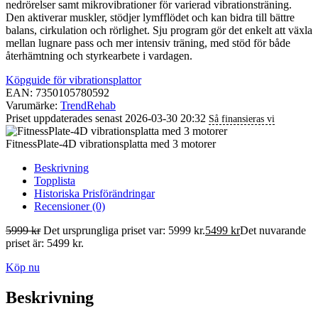
nedrörelser samt mikrovibrationer för varierad vibrationsträning.
Den aktiverar muskler, stödjer lymfflödet och kan bidra till bättre
balans, cirkulation och rörlighet. Sju program gör det enkelt att växla
mellan lugnare pass och mer intensiv träning, med stöd för både
återhämtning och styrkearbete i vardagen.
Köpguide för vibrationsplattor
EAN: 7350105780592
Varumärke:
TrendRehab
Priset uppdaterades senast 2026-03-30 20:32
Så finansieras vi
FitnessPlate-4D vibrationsplatta med 3 motorer
Beskrivning
Topplista
Historiska Prisförändringar
Recensioner (0)
5999
kr
Det ursprungliga priset var: 5999 kr.
5499
kr
Det nuvarande
priset är: 5499 kr.
Köp nu
Beskrivning