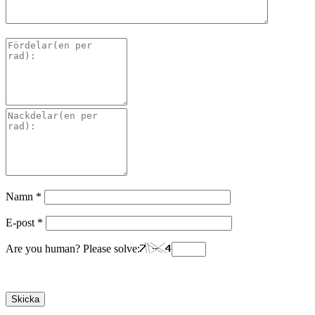
Namn
*
E-post
*
Are you human? Please solve: