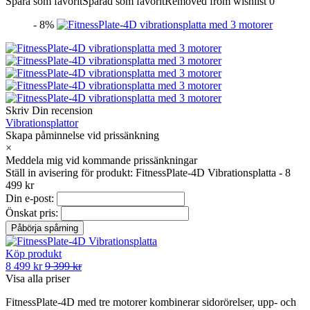
Spara som favorit
Sparad som favorit
Removed from wishlist
0
- 8%
Skriv Din recension
Vibrationsplattor
Skapa påminnelse vid prissänkning
×
Meddela mig vid kommande prissänkningar
Ställ in avisering för produkt: FitnessPlate-4D Vibrationsplatta - 8
499 kr
Din e-post:
Önskat pris:
Köp produkt
8 499 kr
9 399 kr
Visa alla priser
FitnessPlate-4D med tre motorer kombinerar sidorörelser, upp- och