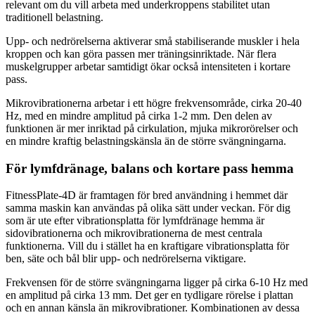
relevant om du vill arbeta med underkroppens stabilitet utan
traditionell belastning.
Upp- och nedrörelserna aktiverar små stabiliserande muskler i hela
kroppen och kan göra passen mer träningsinriktade. När flera
muskelgrupper arbetar samtidigt ökar också intensiteten i kortare
pass.
Mikrovibrationerna arbetar i ett högre frekvensområde, cirka 20-40
Hz, med en mindre amplitud på cirka 1-2 mm. Den delen av
funktionen är mer inriktad på cirkulation, mjuka mikrorörelser och
en mindre kraftig belastningskänsla än de större svängningarna.
För lymfdränage, balans och kortare pass hemma
FitnessPlate-4D är framtagen för bred användning i hemmet där
samma maskin kan användas på olika sätt under veckan. För dig
som är ute efter vibrationsplatta för lymfdränage hemma är
sidovibrationerna och mikrovibrationerna de mest centrala
funktionerna. Vill du i stället ha en kraftigare vibrationsplatta för
ben, säte och bål blir upp- och nedrörelserna viktigare.
Frekvensen för de större svängningarna ligger på cirka 6-10 Hz med
en amplitud på cirka 13 mm. Det ger en tydligare rörelse i plattan
och en annan känsla än mikrovibrationer. Kombinationen av dessa