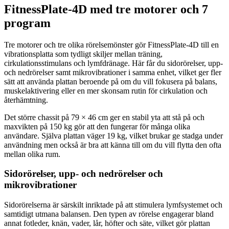
FitnessPlate-4D med tre motorer och 7
program
Tre motorer och tre olika rörelsemönster gör FitnessPlate-4D till en
vibrationsplatta som tydligt skiljer mellan träning,
cirkulationsstimulans och lymfdränage. Här får du sidorörelser, upp-
och nedrörelser samt mikrovibrationer i samma enhet, vilket ger fler
sätt att använda plattan beroende på om du vill fokusera på balans,
muskelaktivering eller en mer skonsam rutin för cirkulation och
återhämtning.
Det större chassit på 79 × 46 cm ger en stabil yta att stå på och
maxvikten på 150 kg gör att den fungerar för många olika
användare. Själva plattan väger 19 kg, vilket brukar ge stadga under
användning men också är bra att känna till om du vill flytta den ofta
mellan olika rum.
Sidorörelser, upp- och nedrörelser och
mikrovibrationer
Sidorörelserna är särskilt inriktade på att stimulera lymfsystemet och
samtidigt utmana balansen. Den typen av rörelse engagerar bland
annat fotleder, knän, vader, lår, höfter och säte, vilket gör plattan