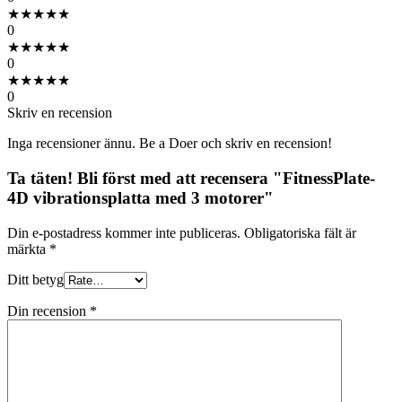
★
★
★
★
★
0
★
★
★
★
★
0
★
★
★
★
★
0
Skriv en recension
Inga recensioner ännu. Be a Doer och skriv en recension!
Ta täten! Bli först med att recensera "FitnessPlate-
4D vibrationsplatta med 3 motorer"
Din e-postadress kommer inte publiceras.
Obligatoriska fält är
märkta
*
Ditt betyg
Din recension
*